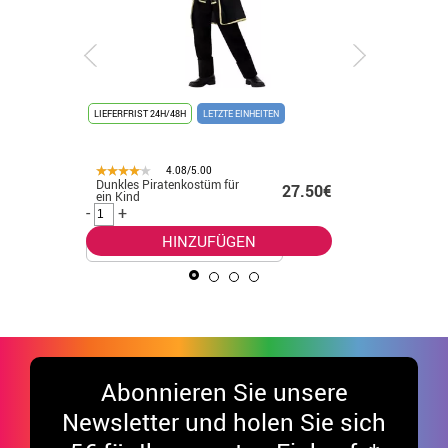
LIEFERFRIST 24H/48H
LETZTE EINHEITEN
LIEFERFRIST
4.08/5.00
Dunkles Piratenkostüm für
Herzdame
.99€
27.50€
ein Kind
Damen
-
+
-
+
HINZUFÜGEN
Abonnieren Sie unsere
Newsletter und holen Sie sich