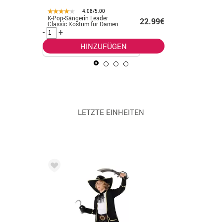
4.08/5.00
K-Pop-Sängerin Leader
Indisches
.99€
22.99€
Classic Kostüm für Damen
Kostüm m
Herren
-
+
-
+
HINZUFÜGEN
LETZTE EINHEITEN