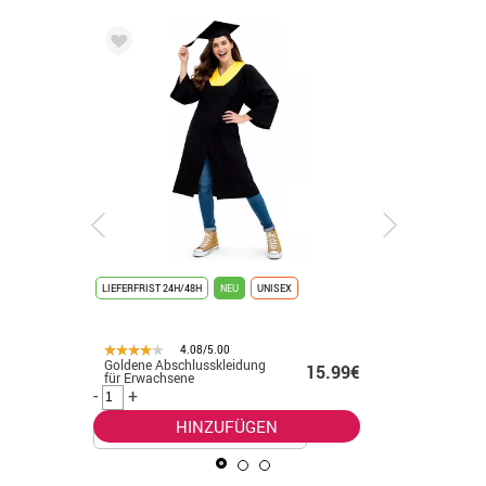
LIEFERFRIST 24H/48H
NEU
UNISEX
LIEFERFRIST
4.08/5.00
Goldene Abschlusskleidung
Vergolde
.99€
15.99€
für Erwachsene
Abschlus
-
+
-
+
HINZUFÜGEN