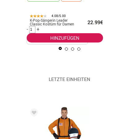
4.08/5.00
K-Pop-Sängerin Leader
Indisches
.99€
22.99€
Classic Kostüm für Damen
Kostüm m
Herren
-
+
-
+
HINZUFÜGEN
LETZTE EINHEITEN