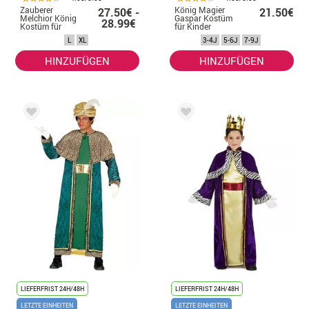
Zauberer
König Magier
27.50€ -
21.50€
Melchior König
Gaspar Kostüm
28.99€
Kostüm für
für Kinder
Herren
L
XL
3-4J
5-6J
7-9J
HINZUFÜGEN
HINZUFÜGEN
LIEFERFRIST 24H/48H
LIEFERFRIST 24H/48H
LETZTE EINHEITEN
LETZTE EINHEITEN