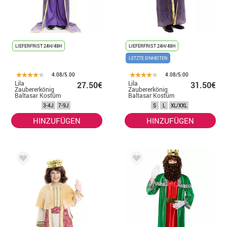
LIEFERFRIST 24H/48H
LIEFERFRIST 24H/48H
LETZTE EINHEITEN
4.08/5.00
4.08/5.00
Lila
Lila
27.50€
31.50€
Zaubererkönig
Zaubererkönig
Baltasar Kostüm
Baltasar Kostüm
für Kinder
für Herren
3-4J
7-9J
S
L
XL/XXL
HINZUFÜGEN
HINZUFÜGEN