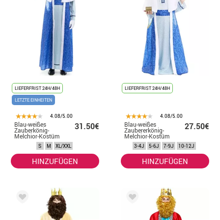
LIEFERFRIST 24H/48H
LIEFERFRIST 24H/48H
LETZTE EINHEITEN
4.08/5.00
4.08/5.00
Blau-weißes
Blau-weißes
31.50€
27.50€
Zauberkönig-
Zaubererkönig-
Melchior-Kostüm
Melchior-Kostüm
für Herren
für Kinder
S
M
XL/XXL
3-4J
5-6J
7-9J
10-12J
HINZUFÜGEN
HINZUFÜGEN