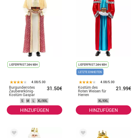
LIEFERFRIST 24H/48H
LIEFERFRIST 24H/48H
LETZTE EINHEITEN
4.08/5.00
4.08/5.00
Burgunderrotes
Kostüm des
31.50€
21.99€
Zaubererkönig-
Roten Weisen für
Kostüm Gaspar
Herren
mit Umhang für
S
M
L
XL/XXL
XL/XXL
Herren
HINZUFÜGEN
HINZUFÜGEN