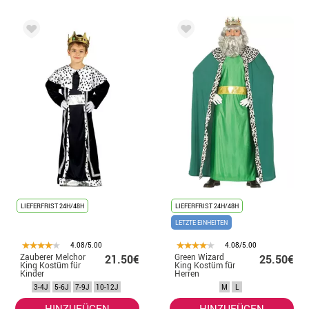
LIEFERFRIST 24H/48H
LIEFERFRIST 24H/48H
LETZTE EINHEITEN
4.08/5.00
4.08/5.00
Zauberer Melchor
Green Wizard
21.50€
25.50€
King Kostüm für
King Kostüm für
Kinder
Herren
3-4J
5-6J
7-9J
10-12J
M
L
HINZUFÜGEN
HINZUFÜGEN