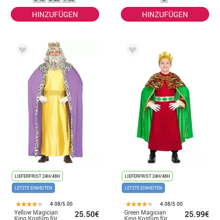
HINZUFÜGEN
HINZUFÜGEN
LIEFERFRIST 24H/48H
LIEFERFRIST 24H/48H
LETZTE EINHEITEN
LETZTE EINHEITEN
4.08/5.00
4.08/5.00
Yellow Magician
Green Magician
25.50€
25.99€
King Kostüm für
King Kostüm für