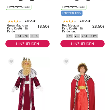
LIEFERFRIST 24H/48H
LIEFERFRIST 24H/48H
LETZTE EINHEITEN
4.08/5.00
4.08/5.00
Green Magician
Red Magician
18.50€
28.50€
King Kostüm für
King Kostüm für
Kinder
Kinder und
Babys
5-6J
7-9J
10-12J
1-2J
5-6J
7-9J
10-12J
HINZUFÜGEN
HINZUFÜGEN