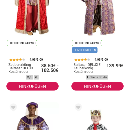
LIEFERFRIST 24H/48H
LIEFERFRIST 24H/48H
LETZTE EINHEITEN
4.08/5.00
4.08/5.00
Zaubererkönig
Baltasar DELUXE
88.50€ -
139.99€
Baltasar DELUXE
Zauberkönig
102.50€
Kostüm oder
Kostüm oder
Anzug für Herren
Kostüm für
M/L
XL
Einheits.Gr. Her
Herren
HINZUFÜGEN
HINZUFÜGEN