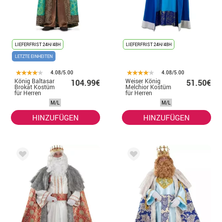
LIEFERFRIST 24H/48H
LIEFERFRIST 24H/48H
LETZTE EINHEITEN
4.08/5.00
4.08/5.00
König Baltasar
Weiser König
104.99€
51.50€
Brokat Kostüm
Melchior Kostüm
für Herren
für Herren
M/L
M/L
HINZUFÜGEN
HINZUFÜGEN