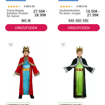
4.08/5.00
4.08/5.00
König Magier
Zaubererkostüm
27.50€ -
10.50€ -
Baltasar Kostüm
für einen Jungen
28.99€
21.99€
für Herren
M/L
M
3-4J
5-6J
7-9J
HINZUFÜGEN
HINZUFÜGEN
LIEFERFRIST 24H/48H
LIEFERFRIST 24H/48H