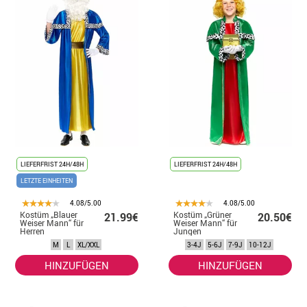
LIEFERFRIST 24H/48H
LIEFERFRIST 24H/48H
LETZTE EINHEITEN
4.08/5.00
4.08/5.00
Kostüm „Blauer
Kostüm „Grüner
21.99€
20.50€
Weiser Mann“ für
Weiser Mann“ für
Herren
Jungen
M
L
XL/XXL
3-4J
5-6J
7-9J
10-12J
HINZUFÜGEN
HINZUFÜGEN