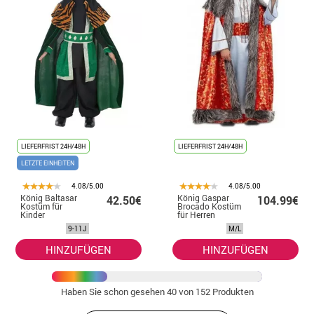
LIEFERFRIST 24H/48H
LIEFERFRIST 24H/48H
LETZTE EINHEITEN
4.08/5.00
4.08/5.00
König Baltasar
König Gaspar
42.50€
104.99€
Kostüm für
Brocado Kostüm
Kinder
für Herren
9-11J
M/L
HINZUFÜGEN
HINZUFÜGEN
Haben Sie schon gesehen
40
von 152 Produkten