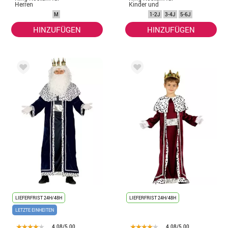
Herren
Kinder und
Babys
M
1-2J
3-4J
5-6J
HINZUFÜGEN
HINZUFÜGEN
LIEFERFRIST 24H/48H
LIEFERFRIST 24H/48H
LETZTE EINHEITEN
4.08/5.00
4.08/5.00