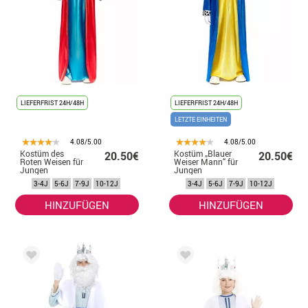
LIEFERFRIST 24H/48H
LIEFERFRIST 24H/48H
LETZTE EINHEITEN
4.08/5.00
4.08/5.00
Kostüm des
Kostüm „Blauer
20.50€
20.50€
Roten Weisen für
Weiser Mann“ für
Jungen
Jungen
3-4J
5-6J
7-9J
10-12J
3-4J
5-6J
7-9J
10-12J
HINZUFÜGEN
HINZUFÜGEN