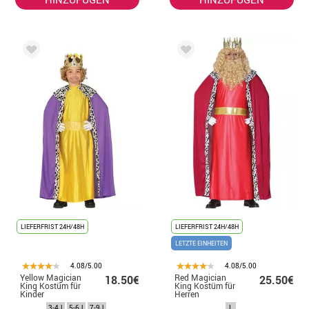
LIEFERFRIST 24H/48H
LIEFERFRIST 24H/48H
LETZTE EINHEITEN
4.08/5.00
4.08/5.00
Yellow Magician
Red Magician
18.50€
25.50€
King Kostüm für
King Kostüm für
Kinder
Herren
3-4J
5-6J
7-9J
L