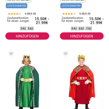
LETZTE EINHEITEN
LETZTE EINHEITEN
4.08/5.00
4.08/5.00
Zaubererkostüm
Zaubererkostüm
15.50€ -
15.50€ -
für einen Jungen
für einen Jungen
21.99€
21.99€
3-4J
5-6J
3-4J
5-6J
7-9J
HINZUFÜGEN
HINZUFÜGEN