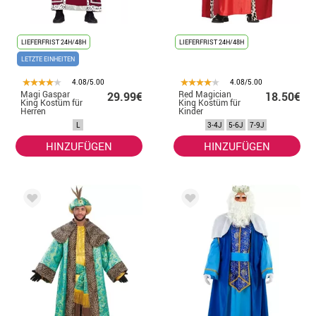
LIEFERFRIST 24H/48H
LIEFERFRIST 24H/48H
LETZTE EINHEITEN
4.08/5.00
4.08/5.00
Magi Gaspar
Red Magician
29.99€
18.50€
King Kostüm für
King Kostüm für
Herren
Kinder
L
3-4J
5-6J
7-9J
HINZUFÜGEN
HINZUFÜGEN