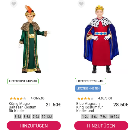
LIEFERFRIST 24H/48H
LIEFERFRIST 24H/48H
LETZTE EINHEITEN
4.08/5.00
4.08/5.00
König Magier
Blue Magician
21.50€
28.50€
Baltasar Kostüm
King Kostüm für
für Kinder
Kinder und
Babys
3-4J
5-6J
7-9J
10-12J
1-2J
5-6J
7-9J
10-12J
HINZUFÜGEN
HINZUFÜGEN