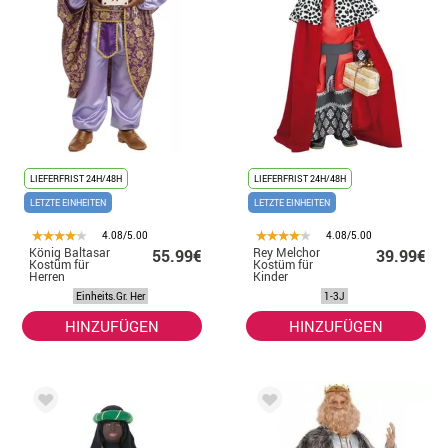
LIEFERFRIST 24H/48H
LIEFERFRIST 24H/48H
LETZTE EINHEITEN
LETZTE EINHEITEN
4.08/5.00
4.08/5.00
König Baltasar
Rey Melchor
55.99€
39.99€
Kostüm für
Kostüm für
Herren
Kinder
Einheits.Gr. Her
1-3J
HINZUFÜGEN
HINZUFÜGEN