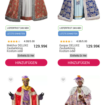
LIEFERFRIST 24H/48H
LIEFERFRIST 24H/48H
LETZTE EINHEITEN
LETZTE EINHEITEN
4.08/5.00
4.08/5.00
Melchor DELUXE
Gaspar DELUXE
129.99€
129.99€
Zauberkönig
Zauberkönig
Kostüm oder
Kostüm oder
Kostüm für
Kostüm für
Einheits.Gr. Her
Einheits.Gr. Her
Herren
Herren
HINZUFÜGEN
HINZUFÜGEN