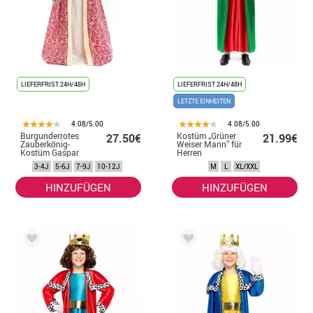
LIEFERFRIST 24H/48H
LIEFERFRIST 24H/48H
LETZTE EINHEITEN
4.08/5.00
4.08/5.00
Burgunderrotes
Kostüm „Grüner
27.50€
21.99€
Zauberkönig-
Weiser Mann“ für
Kostüm Gaspar
Herren
mit Umhang für
3-4J
5-6J
7-9J
10-12J
M
L
XL/XXL
Kinder
HINZUFÜGEN
HINZUFÜGEN