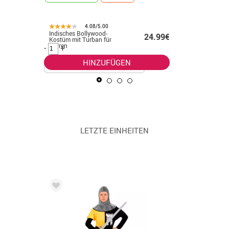
4.08/5.00
Indisches Bollywood-
Silbernes
.99€
24.99€
Kostüm mit Turban für
Kostüm f
Herren
-
+
-
+
HINZUFÜGEN
LETZTE EINHEITEN