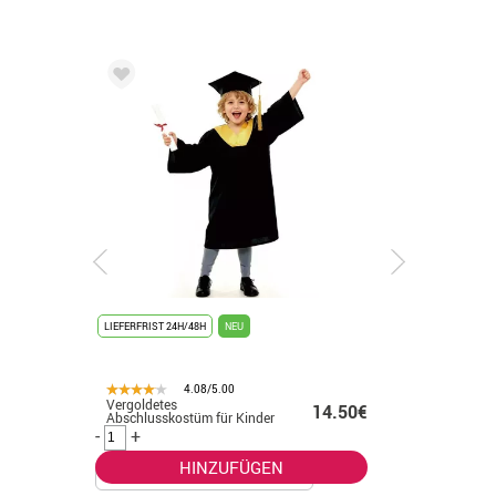
LIEFERFRIST 24H/48H
NEU
LIEFERFRIST
4.08/5.00
Vergoldetes
Goldene 
.99€
14.50€
Abschlusskostüm für Kinder
für Erwa
-
+
-
+
HINZUFÜGEN