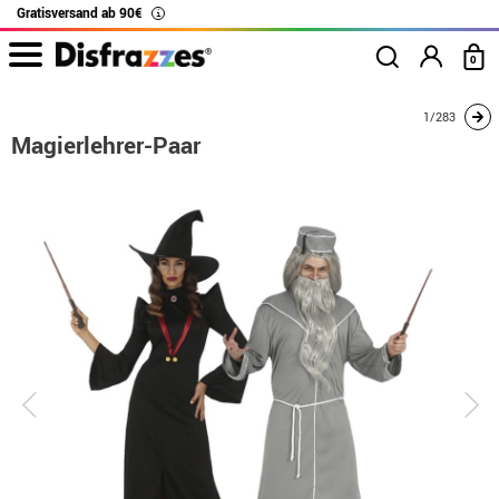
Gratisversand ab 90€
i
0
Beginn
Kostüme
Kostüme für Paare
Harry Potter
Magierlehrer-Paar
1/283
Magierlehrer-Paar