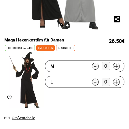
Maga Hexenkostüm für Damen
26.50€
LIEFERFRIST 24H/48H
EMPFOHLEN
BESTSELLER
-
+
M
-
+
L
Größentabelle