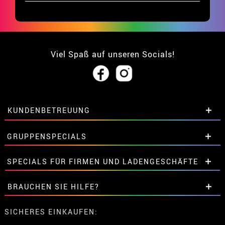
Viel Spaß auf unseren Socials!
KUNDENBETREUUNG
• Über uns
GRUPPENSPECIALS
• Verkaufskonditionen
• Rechtlicher Hinweis
und
Datenschutz
Extrarabatte für Gruppen.
SPECIALS FÜR FIRMEN UND LADENGESCHÄFTE
• Kundendienst
Kontaktieren Sie uns hier.
• Cookie-Verwendung
Extrarabatte für Gruppen.
BRAUCHEN SIE HILFE?
•
Cookie-Einstellungen
Kontaktieren Sie uns hier.
Meine bestellung ist noch nicht erfolgt
SICHERES EINKAUFEN:
Meine bestellung wurde bereits aufgegeben.