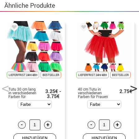
Ähnliche Produkte
LIEFERFRIST 24H/48H
BESTSELLER
LIEFERFRIST 24H/48H
BESTSELLER
Tutu 30 cm lang
40 cm Tutu in
3.25€ -
2.75€
in verschiedenen
verschiedenen
3.75€
Farben für
Farben für Frauen
Mädchen
-
+
-
+
HINZUFÜGEN
HINZUFÜGEN