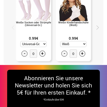
Weiße Socken oder Strümpfe
Weiße Kinderhandschuhe
Kurze 60
(Universal-Gr.)
(Weiß)
(Ei
0.99€
0.99€
-
+
-
+
-
Abonnieren Sie unsere
Newsletter und holen Sie sich
5€ für Ihren ersten Einkauf. *
*Einkäufe über 50€