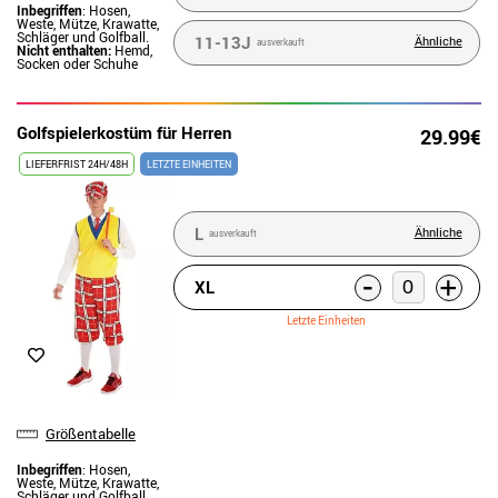
Inbegriffen
: Hosen,
Weste, Mütze, Krawatte,
Schläger und Golfball.
11-13J
Ähnliche
ausverkauft
Nicht enthalten:
Hemd,
Socken oder Schuhe
Golfspielerkostüm für Herren
29.99€
LIEFERFRIST 24H/48H
LETZTE EINHEITEN
L
Ähnliche
ausverkauft
-
+
XL
Letzte Einheiten
Größentabelle
Inbegriffen
: Hosen,
Weste, Mütze, Krawatte,
Schläger und Golfball.