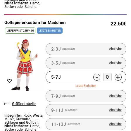
Nicht enthalten:
Hemd,
Socken oder Schuhe
Golfspielerkostüm für Mädchen
22.50€
LIEFERFRIST 24H/48H
LETZTE EINHEITEN
2-3J
Ähnliche
ausverkauft
3-5J
Ähnliche
ausverkauft
-
+
5-7J
Letzte Einheiten
7-9J
Ähnliche
ausverkauft
Größentabelle
9-11J
Ähnliche
ausverkauft
Inbegriffen
: Rock, Weste,
Mütze, Krawatte,
Schläger und Golfball.
11-13J
Ähnliche
ausverkauft
Nicht enthalten:
Hemd,
Socken oder Schuhe