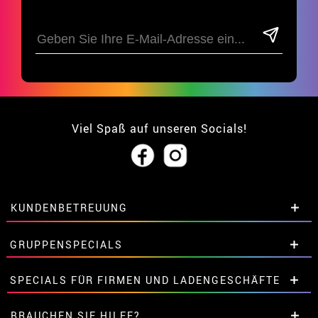
Viel Spaß auf unseren Socials!
KUNDENBETREUUNG
• Über uns
GRUPPENSPECIALS
• Verkaufskonditionen
• Rechtlicher Hinweis
und
Datenschutz
Extrarabatte für Gruppen.
SPECIALS FÜR FIRMEN UND LADENGESCHÄFTE
• Kundendienst
Kontaktieren Sie uns hier.
• Cookie-Verwendung
Extrarabatte für Gruppen.
BRAUCHEN SIE HILFE?