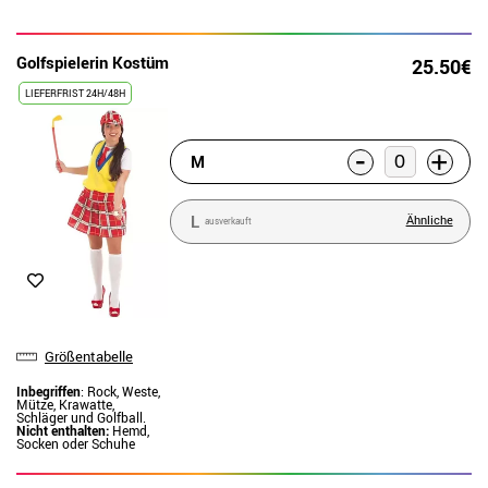
Golfspielerin Kostüm
25.50€
LIEFERFRIST 24H/48H
-
+
M
L
Ähnliche
ausverkauft
Größentabelle
Inbegriffen
: Rock, Weste,
Mütze, Krawatte,
Schläger und Golfball.
Nicht enthalten:
Hemd,
Socken oder Schuhe