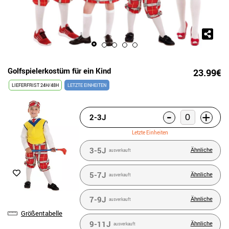
Golfspielerkostüm für ein Kind
23.99€
LIEFERFRIST 24H/48H
LETZTE EINHEITEN
-
+
2-3J
Letzte Einheiten
3-5J
Ähnliche
ausverkauft
5-7J
Ähnliche
ausverkauft
7-9J
Ähnliche
ausverkauft
Größentabelle
9-11J
Ähnliche
ausverkauft