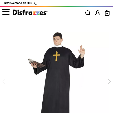
Gratisversand ab 90€
i
0
Beginn
Kostüme
Kostüme für Feste
Disfrazzes - Kostüme und Accessoire