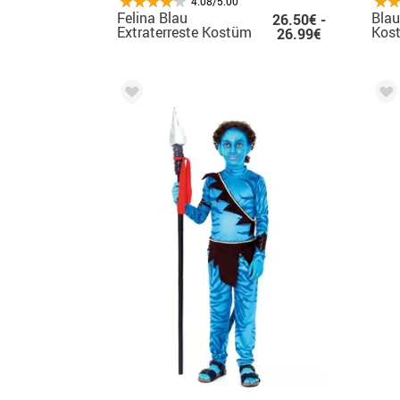
4.08/5.00
Felina Blau
Blau
26.50€ -
Extraterreste Kostüm
Kos
26.99€
für Damen