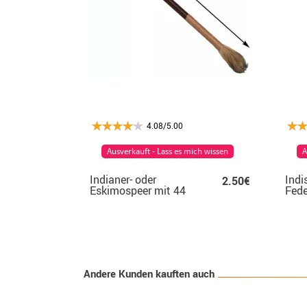
4.08/5.00
Ausverkauft - Lass es mich wissen
A
Indianer- oder
Indi
2.50€
Eskimospeer mit 44
Fed
cm langen Haaren
Andere Kunden kauften auch