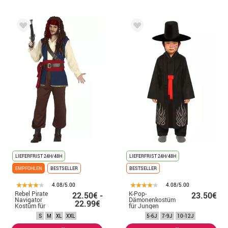
LIEFERFRIST 24H/48H
LIEFERFRIST 24H/48H
EMPFOHLEN
BESTSELLER
BESTSELLER
4.08/5.00
4.08/5.00
Rebel Pirate
K-Pop-
22.50€ -
23.50€
Navigator
Dämonenkostüm
22.99€
Kostüm für
für Jungen
Herren
S
M
XL
XXL
5-6J
7-9J
10-12J