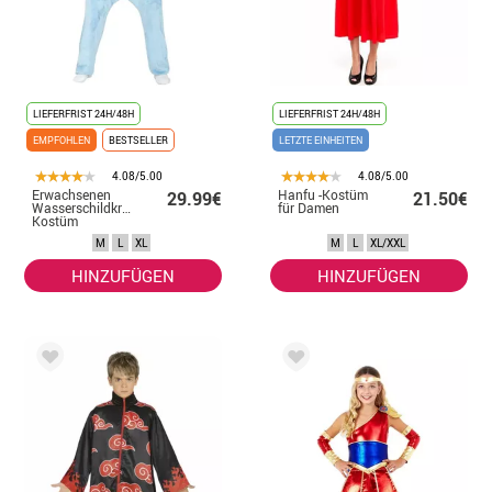
LIEFERFRIST 24H/48H
LIEFERFRIST 24H/48H
EMPFOHLEN
BESTSELLER
LETZTE EINHEITEN
4.08/5.00
4.08/5.00
Erwachsenen
Hanfu -Kostüm
29.99€
21.50€
Wasserschildkröte
für Damen
Kostüm
M
L
XL
M
L
XL/XXL
HINZUFÜGEN
HINZUFÜGEN