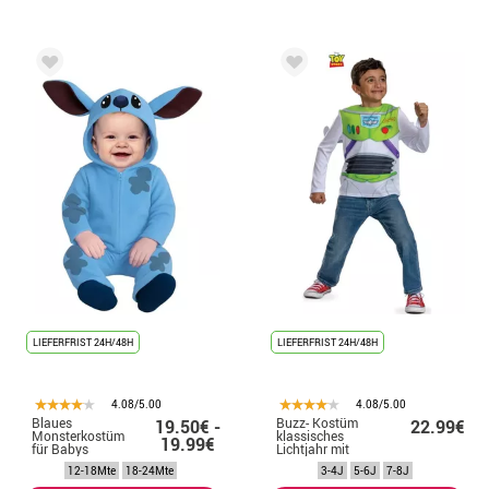
LIEFERFRIST 24H/48H
LIEFERFRIST 24H/48H
4.08/5.00
4.08/5.00
Blaues
Buzz- Kostüm
19.50€ -
22.99€
Monsterkostüm
klassisches
19.99€
für Babys
Lichtjahr mit
Flügeln für
12-18Mte
18-24Mte
3-4J
5-6J
7-8J
Jungen