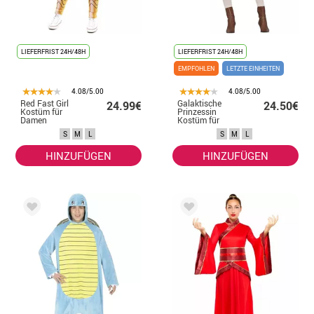
LIEFERFRIST 24H/48H
LIEFERFRIST 24H/48H
EMPFOHLEN
LETZTE EINHEITEN
4.08/5.00
4.08/5.00
Red Fast Girl
Galaktische
24.99€
24.50€
Kostüm für
Prinzessin
Damen
Kostüm für
Damen
S
M
L
S
M
L
HINZUFÜGEN
HINZUFÜGEN