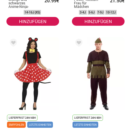
20.99€
21.50€
schwarzes
Frau für
Anime-Ninja-
Mädchen
Kostüm für
14-16J (XS)
3-4J
5-6J
7-9J
10-12J
Teenager
HINZUFÜGEN
HINZUFÜGEN
LIEFERFRIST 24H/48H
LIEFERFRIST 24H/48H
EMPFOHLEN
LETZTE EINHEITEN
LETZTE EINHEITEN