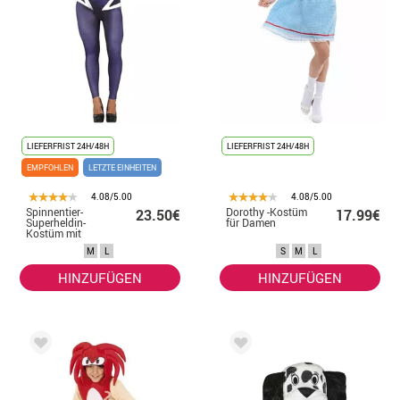
LIEFERFRIST 24H/48H
LIEFERFRIST 24H/48H
EMPFOHLEN
LETZTE EINHEITEN
4.08/5.00
4.08/5.00
Spinnentier-
Dorothy -Kostüm
23.50€
17.99€
Superheldin-
für Damen
Kostüm mit
Kapuze für
M
L
S
M
L
Damen
HINZUFÜGEN
HINZUFÜGEN