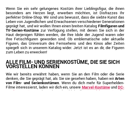
Wenn Sie ein sehr gelungenes Kostüm ihrer Lieblingsfigur, die ihnen
besonders am Herzen liegt, erwerben möchten, ist Disfrazzes Ihr
perfekter Online-Shop. Wir sind uns bewusst, dass die siebte Kunst das
Leben von Jugendlichen und Erwachsenen verschiedener Generationen
geprägt hat, und wir wollen Ihnen einen breiten Katalog
Filmfiguren und
TV-Serien-Kostüme
zur Verfügung stellen, mit denen Sie sich in der
Haut derjenigen fühlen werden, die Ihre Idole der Jugend waren oder
Ihre Fetischfiguren geworden sind. Ob emblematische oder aktuelle
Figuren, das Universum des Fernsehens und des Kinos aller Zeiten
spiegelt sich in unserem Katalog wider. Jetzt ist es an dir, die Figuren
zum Leben zu erwecken!
ALLE FILM- UND SERIENKOSTÜME, DIE SIE SICH
VORSTELLEN KÖNNEN
Wie wir bereits erwähnt haben, wenn Sie an den Film oder die Serie
denken, die Sie geprägt hat, als Sie sie gesehen haben, haben wir
Arten
von Film- und Serienkostümen
. Wenn du dich mehr für Superhelden-
Filme interessierst, laden wir dich ein, unsere
Marvel-Kostüme
und
DC-
Comics-Kostüme
, zu besuchen, obwohl du alle
Bösewicht-Kostüme
für
diejenigen besuchen kannst, die Liebhaber der Bösewichte in den
Filmen sind. Wenn du eher zu den Guten gehörst, empfehlen wir dir, dich
diesen Faschings mit dem
Spiderman-Kostüm
oder dem
Batman-
Kostüm
von der Masse abzuheben. In die Haut welcher Helden oder
Bösewichts wirst du schlüpfen?
Für die Liebhaber von mythischen und unglaublich berühmten Filmen
und Fernsehserien, die uns schon vor Jahren in ihren Bann gezogen