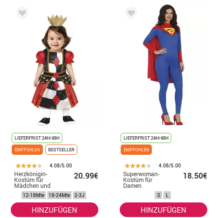
LIEFERFRIST 24H/48H
LIEFERFRIST 24H/48H
EMPFOHLEN
BESTSELLER
EMPFOHLEN
4.08/5.00
4.08/5.00
Herzkönigin-
Superwoman-
20.99€
18.50€
Kostüm für
Kostüm für
Mädchen und
Damen
Baby
12-18Mte
18-24Mte
2-3J
S
L
HINZUFÜGEN
HINZUFÜGEN