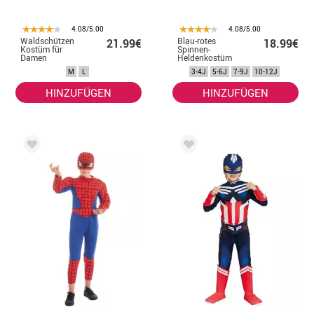
4.08/5.00
4.08/5.00
Waldschützen
Blau-rotes
21.99€
18.99€
Kostüm für
Spinnen-
Damen
Heldenkostüm
für Mädchen
M
L
3-4J
5-6J
7-9J
10-12J
HINZUFÜGEN
HINZUFÜGEN