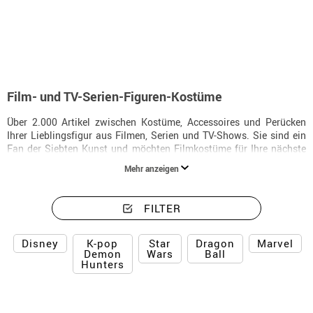
Beginn
Kostüme
Filme, TV und Serien
Film- und TV-Serien-Figuren-Kostüme
Über 2.000 Artikel zwischen Kostüme, Accessoires und Perücken
Ihrer Lieblingsfigur aus Filmen, Serien und TV-Shows. Sie sind ein
Fan der Siebten Kunst und möchten Filmkostüme für Ihre nächste
Mottoparty kaufen? Es gibt Filme und TV-Serien, die einen
Mehr anzeigen
Meilenstein im Leben eines jeden Erwachsenen markiert haben. Bei
Disfrazzes finden Sie die Filmfiguren-Kostüme, die Sie suchen, und
können Sie ihre eigene Hommage an diesem großen Kino- und
FILTER
Fernsehproduktionen gestalten. Welche Rolle würden Sie gern
spielen?
K-pop
Star
Dragon
Disney
Marvel
Demon
Wars
Ball
Hunters