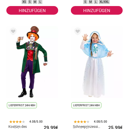
XS
S
M
L
S
M
L
XL/XXL
HINZUFÜGEN
HINZUFÜGEN
LIEFERFRIST 24H/48H
LIEFERFRIST 24H/48H
4.08/5.00
4.08/5.00
Kostüm des
Schneeprinzessin-
29.99€
25.99€