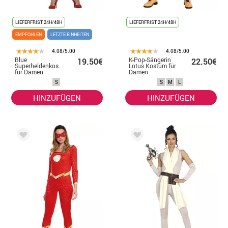
LIEFERFRIST 24H/48H
LIEFERFRIST 24H/48H
EMPFOHLEN
LETZTE EINHEITEN
4.08/5.00
4.08/5.00
Blue
K-Pop-Sängerin
19.50€
22.50€
Superheldenkostüm
Lotus Kostüm für
für Damen
Damen
S
S
M
L
HINZUFÜGEN
HINZUFÜGEN