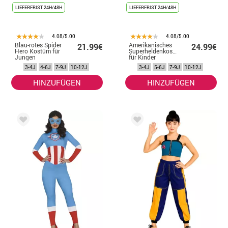
LIEFERFRIST 24H/48H
LIEFERFRIST 24H/48H
4.08/5.00
4.08/5.00
Blau-rotes Spider
Amerikanisches
21.99€
24.99€
Hero Kostüm für
Superheldenkostüm
Jungen
für Kinder
3-4J
4-6J
7-9J
10-12J
3-4J
5-6J
7-9J
10-12J
HINZUFÜGEN
HINZUFÜGEN