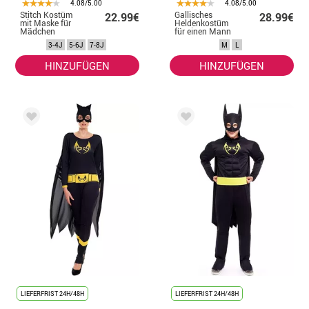
4.08/5.00
4.08/5.00
Stitch Kostüm
Gallisches
22.99€
28.99€
mit Maske für
Heldenkostüm
Mädchen
für einen Mann
3-4J
5-6J
7-8J
M
L
HINZUFÜGEN
HINZUFÜGEN
LIEFERFRIST 24H/48H
LIEFERFRIST 24H/48H