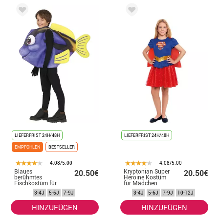
LIEFERFRIST 24H/48H
LIEFERFRIST 24H/48H
EMPFOHLEN
BESTSELLER
4.08/5.00
4.08/5.00
Blaues
Kryptonian Super
20.50€
20.50€
berühmtes
Heroine Kostüm
Fischkostüm für
für Mädchen
Kinder
3-4J
5-6J
7-9J
3-4J
5-6J
7-9J
10-12J
HINZUFÜGEN
HINZUFÜGEN