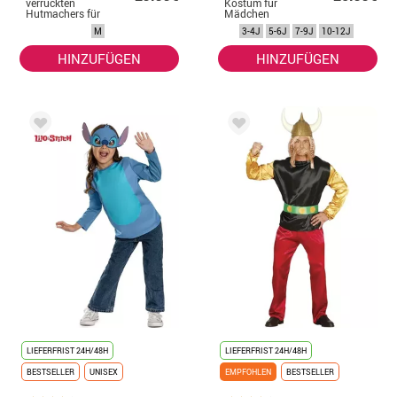
verrückten
Kostüm für
Hutmachers für
Mädchen
Herren.
M
3-4J
5-6J
7-9J
10-12J
HINZUFÜGEN
HINZUFÜGEN
LIEFERFRIST 24H/48H
LIEFERFRIST 24H/48H
BESTSELLER
UNISEX
EMPFOHLEN
BESTSELLER