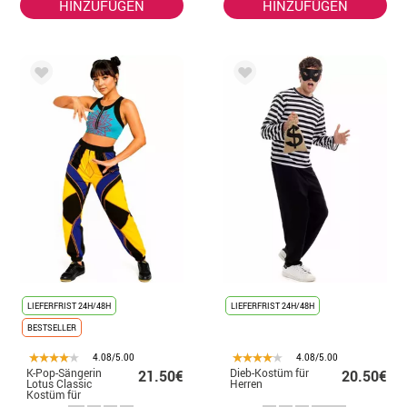
HINZUFÜGEN
HINZUFÜGEN
LIEFERFRIST 24H/48H
LIEFERFRIST 24H/48H
BESTSELLER
4.08/5.00
4.08/5.00
K-Pop-Sängerin
Dieb-Kostüm für
21.50€
20.50€
Lotus Classic
Herren
Kostüm für
Damen