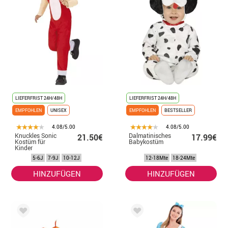
LIEFERFRIST 24H/48H
LIEFERFRIST 24H/48H
EMPFOHLEN
UNISEX
EMPFOHLEN
BESTSELLER
4.08/5.00
4.08/5.00
Knuckles Sonic
Dalmatinisches
21.50€
17.99€
Kostüm für
Babykostüm
Kinder
5-6J
7-9J
10-12J
12-18Mte
18-24Mte
HINZUFÜGEN
HINZUFÜGEN