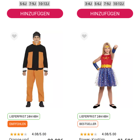
Mädchen
5-6J
7-9J
10-12J
3-4J
5-6J
7-9J
10-12J
HINZUFÜGEN
HINZUFÜGEN
LIEFERFRIST 24H/48H
LIEFERFRIST 24H/48H
EMPFOHLEN
BESTSELLER
4.08/5.00
4.08/5.00
Orange und
Power- Kostüm