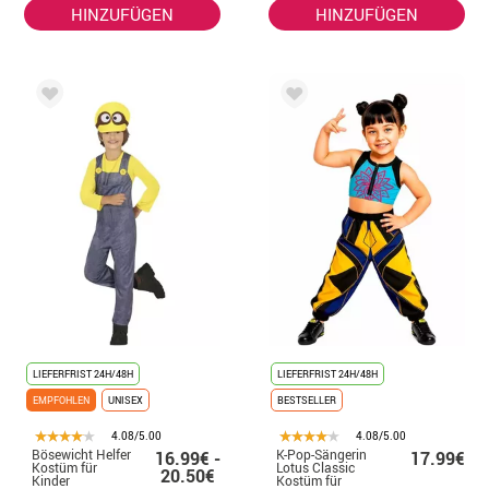
HINZUFÜGEN
HINZUFÜGEN
LIEFERFRIST 24H/48H
LIEFERFRIST 24H/48H
EMPFOHLEN
UNISEX
BESTSELLER
4.08/5.00
4.08/5.00
Bösewicht Helfer
K-Pop-Sängerin
16.99€ -
17.99€
Kostüm für
Lotus Classic
20.50€
Kinder
Kostüm für