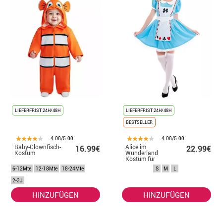
LIEFERFRIST 24H/48H
LIEFERFRIST 24H/48H
BESTSELLER
4.08/5.00
4.08/5.00
Baby-Clownfisch-
Alice im
16.99€
22.99€
Kostüm
Wunderland
Kostüm für
Frauen
6-12Mte
12-18Mte
18-24Mte
S
M
L
2-3J
HINZUFÜGEN
HINZUFÜGEN