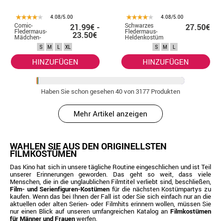
4.08/5.00
4.08/5.00
Comic-
Schwarzes
21.99€ -
27.50€
Fledermaus-
Fledermaus-
23.50€
Mädchen-
Heldenkostüm
Kostüm für
für Herren
S
M
L
XL
S
M
L
Damen
HINZUFÜGEN
HINZUFÜGEN
Haben Sie schon gesehen
40
von 3177 Produkten
Mehr Artikel anzeigen
WÄHLEN SIE AUS DEN ORIGINELLSTEN
FILMKOSTÜMEN
Das Kino hat sich in unsere tägliche Routine eingeschlichen und ist Teil
unserer Erinnerungen geworden. Das geht so weit, dass viele
Menschen, die in die unglaublichen Filmtitel verliebt sind, beschließen,
Film- und Serienfiguren-Kostümen
für die nächsten Kostümpartys zu
kaufen. Wenn das bei Ihnen der Fall ist oder Sie sich einfach nur an die
aktuellen oder alten Serien- oder Filmhits erinnern wollen, müssen Sie
nur einen Blick auf unseren umfangreichen Katalog an
Filmkostümen
für Männer und Frauen
werfen.