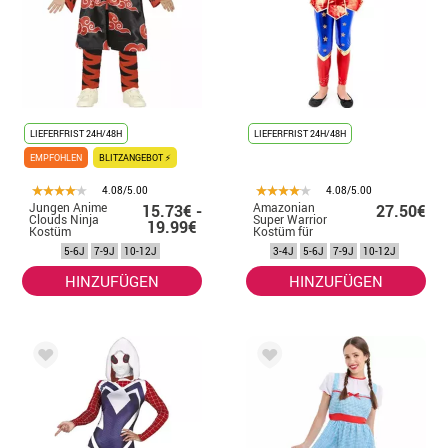
LIEFERFRIST 24H/48H
LIEFERFRIST 24H/48H
EMPFOHLEN
BLITZANGEBOT ⚡
4.08/5.00
4.08/5.00
Jungen Anime
Amazonian
15.73€ -
27.50€
Clouds Ninja
Super Warrior
19.99€
Kostüm
Kostüm für
Mädchen
5-6J
7-9J
10-12J
3-4J
5-6J
7-9J
10-12J
HINZUFÜGEN
HINZUFÜGEN