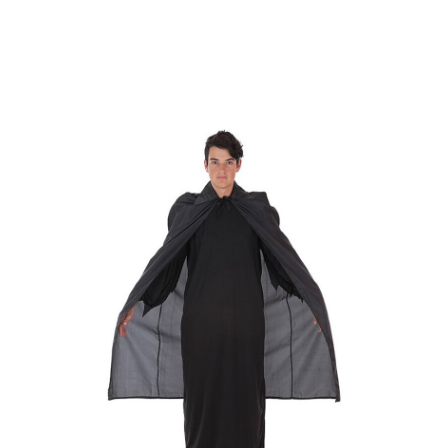
Beginn
Capes und Tuniken
Langer schwarzer Umhang von Vampir oder Tod fü