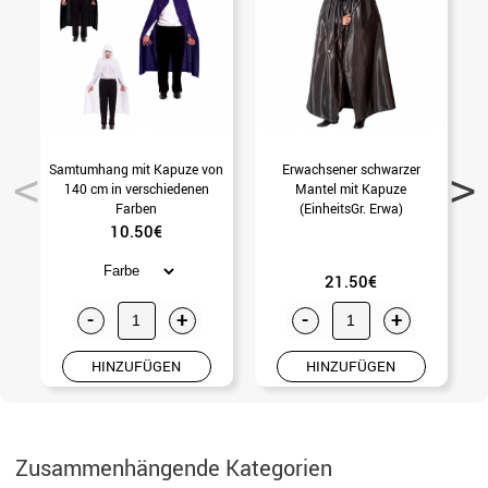
Samtumhang mit Kapuze von
Erwachsener schwarzer
140 cm in verschiedenen
Mantel mit Kapuze
Farben
(EinheitsGr. Erwa)
10.50€
21.50€
-
+
-
+
HINZUFÜGEN
HINZUFÜGEN
Zusammenhängende Kategorien