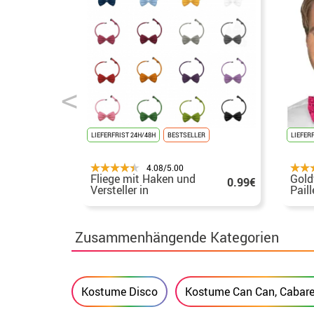
LIEFERFRIST 24H/48H
BESTSELLER
LIEFER
4.08/5.00
Fliege mit Haken und
Gold
0.99€
Versteller in
Paill
verschiedenen Farben
Zusammenhängende Kategorien
Kostume Disco
Kostume Can Can, Cabare