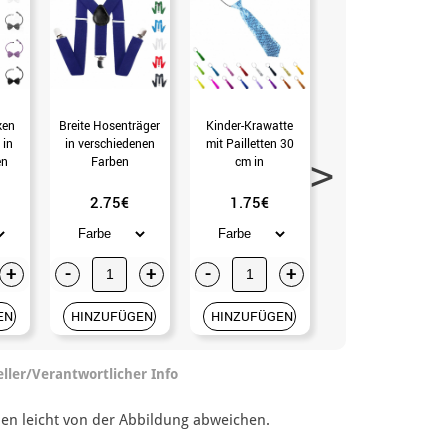
ken
Breite Hosenträger
Kinder-Krawatte
Hosenträger mit
 in
in verschiedenen
mit Pailletten 30
Pailletten in
en
Farben
cm in
verschiedenen
verschiedenen
Farben
Farben
2.75€
1.75€
1.99€
+
-
+
-
+
-
+
EN
HINZUFÜGEN
HINZUFÜGEN
HINZUFÜGEN
eller/Verantwortlicher Info
nnen leicht von der Abbildung abweichen.