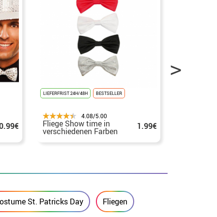
LIEFERFRIST 24H/48H
BESTSELLER
LIEFERFRIST 24H
4.08/5.00
Fliege Show time in
Fliege mit 
0.99€
1.99€
verschiedenen Farben
verschied
11 cm
ostume St. Patricks Day
Fliegen