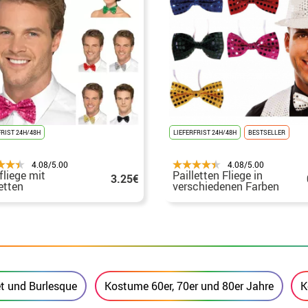
FRIST 24H/48H
LIEFERFRIST 24H/48H
BESTSELLER
4.08/5.00
4.08/5.00
fliege mit
Pailletten Fliege in
3.25€
etten
verschiedenen Farben
von 12 cm
t und Burlesque
Kostume 60er, 70er und 80er Jahre
K