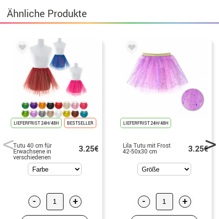
Ähnliche Produkte
LIEFERFRIST 24H/48H
BESTSELLER
LIEFERFRIST 24H/48H
Tutu 40 cm für
Lila Tutu mit Frost
3.25€
3.25€
Erwachsene in
42-50x30 cm
verschiedenen
Farben
-
+
-
+