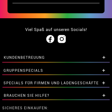
Viel Spaß auf unseren Socials!
KUNDENBETREUUNG
• Über uns
GRUPPENSPECIALS
• Verkaufskonditionen
• Rechtlicher Hinweis
und
Datenschutz
Extrarabatte für Gruppen.
SPECIALS FÜR FIRMEN UND LADENGESCHÄFTE
• Kundendienst
Kontaktieren Sie uns hier.
• Cookie-Verwendung
Extrarabatte für Gruppen.
BRAUCHEN SIE HILFE?
•
Cookie-Einstellungen
Kontaktieren Sie uns hier.
Meine bestellung ist noch nicht erfolgt
SICHERES EINKAUFEN: