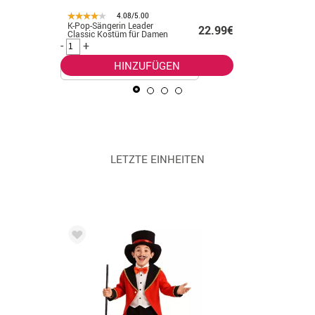
4.08/5.00
K-Pop-Sängerin Leader
Indisches
.99€
22.99€
Classic Kostüm für Damen
Kostüm m
Herren
-
+
-
+
HINZUFÜGEN
LETZTE EINHEITEN