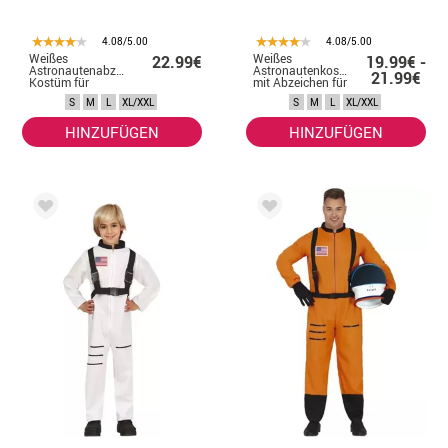
4.08/5.00
4.08/5.00
Weißes
Weißes
22.99€
19.99€ -
Astronautenabzeichen-
Astronautenkostüm
21.99€
Kostüm für
mit Abzeichen für
Herren
Damen
S
M
L
XL/XXL
S
M
L
XL/XXL
HINZUFÜGEN
HINZUFÜGEN