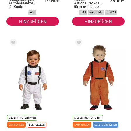
19.50€
23.50€
Astronautenkostüm
Astronautenkostüm
für Kinder
für einen Jungen
5-6J
3-4J
5-6J
7-9J
10-12J
HINZUFÜGEN
HINZUFÜGEN
LIEFERFRIST 24H/48H
LIEFERFRIST 24H/48H
EMPFOHLEN
BESTSELLER
EMPFOHLEN
LETZTE EINHEITEN