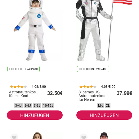
LIEFERFRIST 24H/48H
LIEFERFRIST 24H/48H
4.08/5.00
4.08/5.00
Astronautenkostüm
Silbernes US-
32.50€
37.99€
für ein Kind
Astronautenkostüm
für Herren
3-4J
5-6J
7-9J
10-12J
M-L
XL
HINZUFÜGEN
HINZUFÜGEN