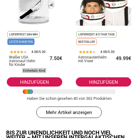
LIEFERFRIST 24H/48H
LIEFERRZEIT: 4/5 TAGE TAGE
LETZTE EINHEITEN
BESTSELLER
4.08/5.00
4.08/5.00
Weißer USA
Astronautenhelm
7.50€
49.99€
Astronaut Helm
mit Visier
für Kinder
EinheitsGr. Kind
HINZUFÜGEN
HINZUFÜGEN
Haben Sie schon gesehen
40
von 362 Produkten
Mehr Artikel anzeigen
BIS ZUR UNENDLICHKEIT UND NOCH VIEL
WEITER – MIT UNSEREN INTERGALAKTISCHEN