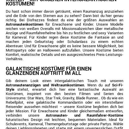
KOSTÜMEN!
Du hast schon immer davon geträumt, einen Raumanzug anzuziehen
und die Erde von den Sternen aus zu sehen? Dann bist du hier genau
richtig. Bei Disfrazzes findest du eine der größten Auswahlen an
Astronautenkostümen
für Erwachsene und Kinder. Unsere Modelle
reichen von weißen Overalls mit Missionsabzeichen über metallische
Anzüge und Raumfahrerhelme bis hin zu festlichen und sexy Varianten
für Karneval. Für Kinder regen diese Kostüme die Fantasie an und
machen jeden Geburtstag oder Schulanlass zu einem echten
Abenteuer. Und für Erwachsene gibt es keine bessere Möglichkeit, bei
Mottopartys oder an Halloween aufzufallen. Unsere Kostüme bieten
Komfort, realistische Details und ein ausgezeichnetes Preis-Leistungs-
Verhältnis.
GALAKTISCHE KOSTÜME FÜR EINEN
GLÄNZENDEN AUFTRITT IM ALL
Gib deinem Look einen intergalaktischen Touch mit unseren
Astronautenanzügen und Weltraumkostümen
. Wenn du auf
Sci-Fi-
Style
stehst, erwartet dich hier eine fantastische Auswahl an
Kostümen, inspiriert von den besten Filmen und Serien des
Universums: Star Wars, Star Trek, Gravity, Blade Runner... Ob du wie ein
Rebellpilot, eine galaktische Kommandantin oder ein interstellarer
Reisender aussehen möchtest – unsere Kostüme begleiten dich bei
jeder Mission. Für Erwachsene und Kinder gleichermaßen entworfen,
verbinden unsere
Astronauten- und Raumfahrer-Kostüme
futuristisches Design mit leichten, bequemen Materialien. Ideal für
Schulevents, Karneval, Themengeburtstage oder private Partys. Wähle
deinen Lieblingsplaneten und starte mit einem unvergesslichen Outfit