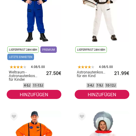
LIEFERFRIST 24H/48H
PREMIUM
LIEFERFRIST 24H/48H
LETZTE EINHEITEN
4.08/5.00
4.08/5.00
Weltraum -
Astronautenkostüm
27.50€
21.99€
Astronautenkostüm
für ein Kind
für Kinder
4-5J
11-13J
3-4J
7-9J
10-12J
HINZUFÜGEN
HINZUFÜGEN