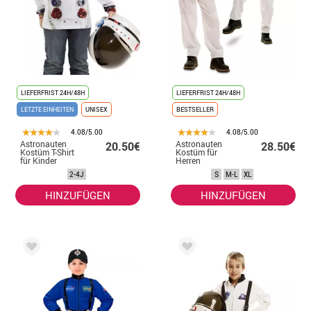
LIEFERFRIST 24H/48H
LIEFERFRIST 24H/48H
LETZTE EINHEITEN
UNISEX
BESTSELLER
4.08/5.00
4.08/5.00
Astronauten
Astronauten
20.50€
28.50€
Kostüm T-Shirt
Kostüm für
für Kinder
Herren
2-4J
S
M-L
XL
HINZUFÜGEN
HINZUFÜGEN