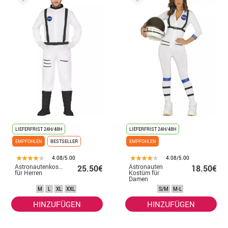
LIEFERFRIST 24H/48H
LIEFERFRIST 24H/48H
EMPFOHLEN
BESTSELLER
EMPFOHLEN
4.08/5.00
4.08/5.00
Astronautenkostüm
Astronauten
25.50€
18.50€
für Herren
Kostüm für
Damen
M
L
XL
XXL
S/M
M-L
HINZUFÜGEN
HINZUFÜGEN