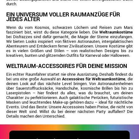
durch.
EIN UNIVERSUM VOLLER RAUMANZÜGE FÜR
JEDES ALTER
Wenn du vom Kosmos, schwarzen Löchern und Reisen zum Mars
fasziniert bist, wirst du diese Kategorie lieben. Die
Weltraumkostüme
bei Disfrazzes sind dafür gemacht, die Magie der Sterne einzufangen.
Wir bieten Looks inspiriert von fiktiven Astronauten, intergalaktischen
Abenteurern und Entdeckern ferner Zivilisationen. Unsere Kostüme gibt
es in vielen Größen und Stilen – von realistischen Designs bis zu
kreativen, bunten und glitzernden Outfits für Karneval oder Halloween.
WELTRAUM-ACCESSOIRES FÜR DEINE MISSION
Ein echter Raumfahrer startet nie ohne Ausrüstung. Deshalb findest du
bei uns eine große Auswahl an
Accessoires für Weltraumkostüme
, die
deinen Look auf das nächste Level bringen. Von Astronautenhelmen
über Sauerstoffrucksäcke, Handschuhe, kosmische Brillen bis hin zu
Laserpistolen – hier findest du alles, was du brauchst, um deinen
Charakter zu perfektionieren. Auch galaktische Perücken, futuristische
Masken und leuchtendes Make-up gehören dazu – ideal für nächtliche
Events. Und das Beste: Unsere Accessoires haben Preise, die nicht von
dieser Welt sind. Willst du bei deiner nächsten Party auffallen? Die
Details machen den Unterschied.