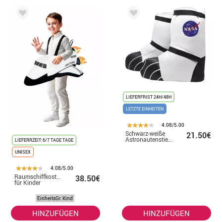
LIEFERFRIST 24H/48H
LETZTE EINHEITEN
4.08/5.00
Schwarz-weiße
21.50€
Astronautenstiefel
LIEFERRZEIT: 6/7 TAGE TAGE
UNISEX
4.08/5.00
Raumschiffkostüm
38.50€
für Kinder
EinheitsGr. Kind
HINZUFÜGEN
HINZUFÜGEN