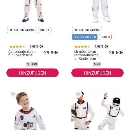
LIEFERFRIST 24H/48H
UNISEX
LIEFERFRIST 24H/48H
LETZTE EINHEITEN
UNISEX
4.08/5.00
4.08/5.00
Astronautenkostüm
Ich möchte ein
29.99€
28.50€
für Erwachsene
Astronautenkostüm
für Kinder sein
S
M/L
5-7J
HINZUFÜGEN
HINZUFÜGEN