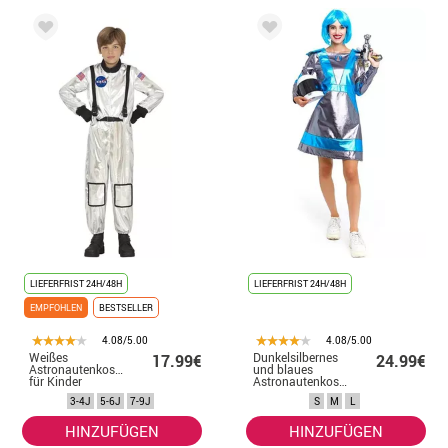
LIEFERFRIST 24H/48H
LIEFERFRIST 24H/48H
EMPFOHLEN
BESTSELLER
4.08/5.00
4.08/5.00
Weißes
Dunkelsilbernes
17.99€
24.99€
Astronautenkostüm
und blaues
für Kinder
Astronautenkostüm
für Damen
3-4J
5-6J
7-9J
S
M
L
HINZUFÜGEN
HINZUFÜGEN