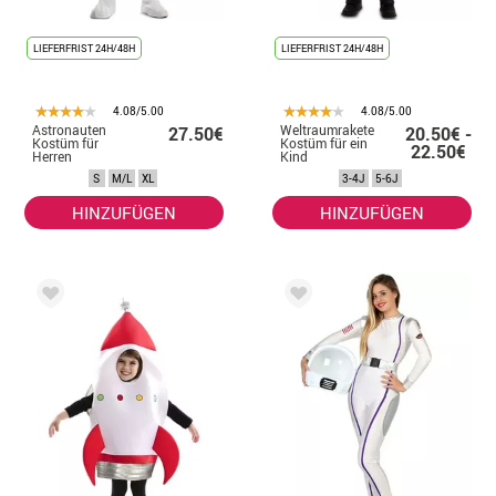
LIEFERFRIST 24H/48H
LIEFERFRIST 24H/48H
4.08/5.00
4.08/5.00
Astronauten
Weltraumrakete
27.50€
20.50€ -
Kostüm für
Kostüm für ein
22.50€
Herren
Kind
S
M/L
XL
3-4J
5-6J
HINZUFÜGEN
HINZUFÜGEN