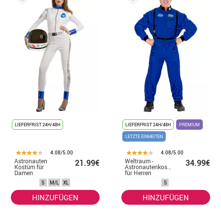
LIEFERFRIST 24H/48H
LIEFERFRIST 24H/48H
PREMIUM
LETZTE EINHEITEN
4.08/5.00
4.08/5.00
Astronauten
Weltraum -
21.99€
34.99€
Kostüm für
Astronautenkostüm
Damen
für Herren
S
M/L
XL
S
HINZUFÜGEN
HINZUFÜGEN