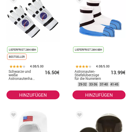
LIEFERFRIST 24H/48H
LIEFERFRIST 24H/48H
BESTSELLER
4.08/5.00
4.08/5.00
Schwarze und
Astronauten-
16.50€
13.99€
weiße
Stiefelüberzüge
Astronautenhandschuhe
für die Nummern
für Erwachsene
29 bis 45
29-32
33-36
37-40
41-45
HINZUFÜGEN
HINZUFÜGEN