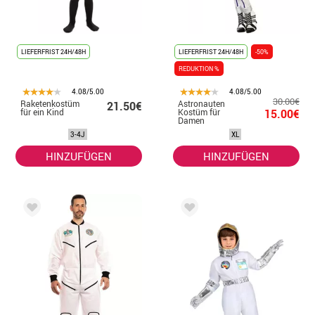
LIEFERFRIST 24H/48H
LIEFERFRIST 24H/48H
-50%
REDUKTION %
4.08/5.00
4.08/5.00
30.00€
Raketenkostüm
Astronauten
21.50€
für ein Kind
Kostüm für
15.00€
Damen
3-4J
XL
HINZUFÜGEN
HINZUFÜGEN