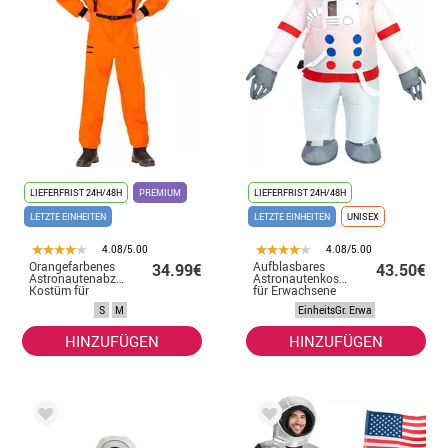
LIEFERFRIST 24H/48H
PREMIUM
LIEFERFRIST 24H/48H
LETZTE EINHEITEN
LETZTE EINHEITEN
UNISEX
4.08/5.00
4.08/5.00
Orangefarbenes
Aufblasbares
34.99€
43.50€
Astronautenabzeichen-
Astronautenkostüm
Kostüm für
für Erwachsene
Herren
S
M
EinheitsGr. Erwa
HINZUFÜGEN
HINZUFÜGEN