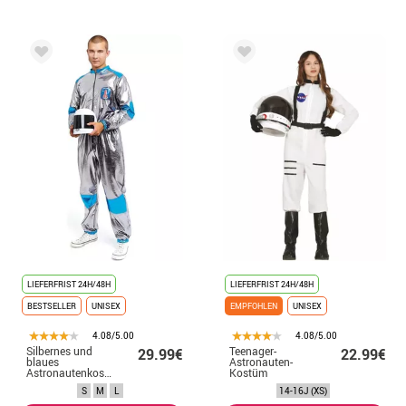
LIEFERFRIST 24H/48H
LIEFERFRIST 24H/48H
BESTSELLER
UNISEX
EMPFOHLEN
UNISEX
4.08/5.00
4.08/5.00
Silbernes und
Teenager-
29.99€
22.99€
blaues
Astronauten-
Astronautenkostüm
Kostüm
für Erwachsene
S
M
L
14-16J (XS)