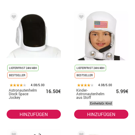
LIEFERFRIST 24H/48H
LIEFERFRIST 24H/48H
BESTSELLER
BESTSELLER
4.08/5.00
4.08/5.00
Astronautenhelm
Kinder-
16.50€
5.99€
Disck Space
Astronautenhelm
Jockey
aus Stoff
EinheitsGr. Kind
HINZUFÜGEN
HINZUFÜGEN