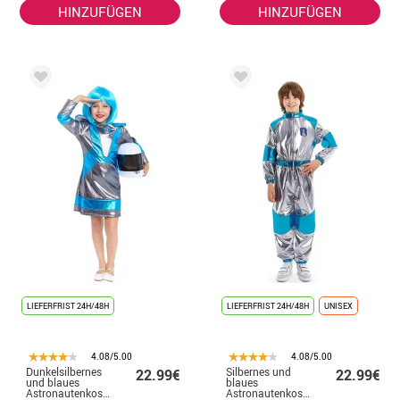
HINZUFÜGEN
HINZUFÜGEN
LIEFERFRIST 24H/48H
LIEFERFRIST 24H/48H
UNISEX
4.08/5.00
4.08/5.00
Dunkelsilbernes
Silbernes und
22.99€
22.99€
und blaues
blaues
Astronautenkostüm
Astronautenkostüm