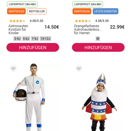
LIEFERFRIST 24H/48H
LIEFERFRIST 24H/48H
EMPFOHLEN
BESTSELLER
EMPFOHLEN
LETZTE EINHEITEN
4.08/5.00
4.08/5.00
Astronauten
Orangefarbenes
14.50€
22.99€
Kostüm für
Astronautenkostüm
Kinder
für Herren
3-4J
5-6J
7-9J
10-12J
M
HINZUFÜGEN
HINZUFÜGEN