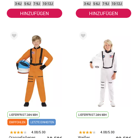
für Mädchen
für Kinder
3-4J
5-6J
7-9J
10-12J
3-4J
5-6J
7-9J
10-12J
HINZUFÜGEN
HINZUFÜGEN
LIEFERFRIST 24H/48H
LIEFERFRIST 24H/48H
EMPFOHLEN
LETZTE EINHEITEN
4.08/5.00
4.08/5.00
Orangefarbenes
Weißes