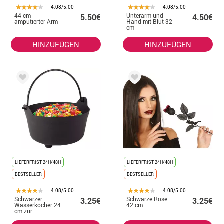
4.08/5.00
4.08/5.00
44 cm
Unterarm und
5.50€
4.50€
amputierter Arm
Hand mit Blut 32
cm
HINZUFÜGEN
HINZUFÜGEN
LIEFERFRIST 24H/48H
LIEFERFRIST 24H/48H
BESTSELLER
BESTSELLER
4.08/5.00
4.08/5.00
Schwarzer
Schwarze Rose
3.25€
3.25€
Wasserkocher 24
42 cm
cm zur
Halloween
Dekoration