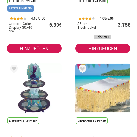
LIEFERFRIST 24H/48H
LIEFERFRIST 24H/48H
LETZTE EINHEITEN
4.08/5.00
4.08/5.00
Unicorn Cake
35 cm
6.99€
3.75€
Display 30x40
Tischfackel
cm
EinheitsGr.
HINZUFÜGEN
HINZUFÜGEN
LIEFERFRIST 24H/48H
LIEFERFRIST 24H/48H