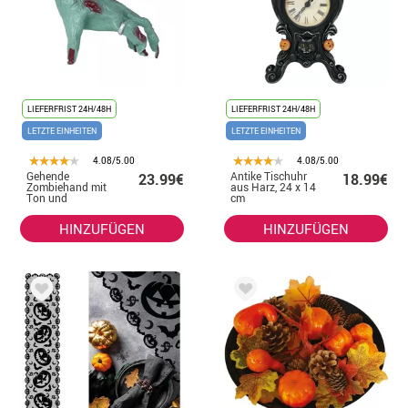
LIEFERFRIST 24H/48H
LIEFERFRIST 24H/48H
LETZTE EINHEITEN
LETZTE EINHEITEN
4.08/5.00
4.08/5.00
Gehende
Antike Tischuhr
23.99€
18.99€
Zombiehand mit
aus Harz, 24 x 14
Ton und
cm
Bewegung 20 cm
HINZUFÜGEN
HINZUFÜGEN