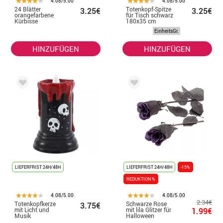
4.08/5.00
4.08/5.00
24 Blätter
Totenkopf-Spitze
3.25€
3.25€
orangefarbene
für Tisch schwarz
Kürbisse
180x35 cm
EinheitsGr.
HINZUFÜGEN
HINZUFÜGEN
LIEFERFRIST 24H/48H
LIEFERFRIST 24H/48H
-15%
REDUKTION %
4.08/5.00
4.08/5.00
2.34€
Totenkopfkerze
Schwarze Rose
3.75€
mit Licht und
mit lila Glitzer für
1.99€
Musik
Halloween