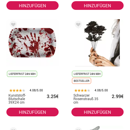
HINZUFÜGEN
HINZUFÜGEN
LIEFERFRIST 24H/48H
LIEFERFRIST 24H/48H
BESTSELLER
4.08/5.00
4.08/5.00
Kunststoff-
Schwarzer
3.25€
2.99€
Blutschale
Rosenstrauß 35
39X24 cm
cm
HINZUFÜGEN
HINZUFÜGEN