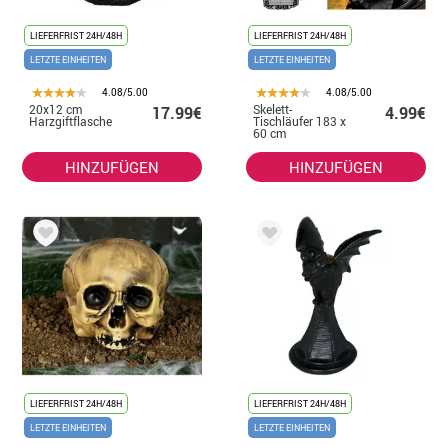
LIEFERFRIST 24H/48H
LIEFERFRIST 24H/48H
LETZTE EINHEITEN
LETZTE EINHEITEN
4.08/5.00
4.08/5.00
20x12 cm
Skelett-
17.99€
4.99€
Harzgiftflasche
Tischläufer 183 x
60 cm
HINZUFÜGEN
HINZUFÜGEN
LIEFERFRIST 24H/48H
LIEFERFRIST 24H/48H
LETZTE EINHEITEN
LETZTE EINHEITEN