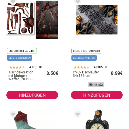
LIEFERFRIST 24H/48H
LIEFERFRIST 24H/48H
LETZTE EINHEITEN
LETZTE EINHEITEN
4.08/5.00
4.08/5.00
Tischdekoration
PVC- Tischläufer
8.50€
8.99€
mit blutigen
34x136 cm
Waffen, 70 x 80
cm
EinheitsGr.
HINZUFÜGEN
HINZUFÜGEN