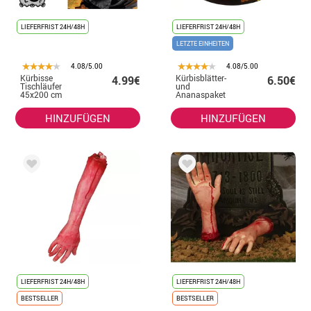
LIEFERFRIST 24H/48H
LIEFERFRIST 24H/48H
LETZTE EINHEITEN
4.08/5.00
4.08/5.00
Kürbisse
Kürbisblätter-
4.99€
6.50€
Tischläufer
und
45x200 cm
Ananaspaket
HINZUFÜGEN
HINZUFÜGEN
LIEFERFRIST 24H/48H
LIEFERFRIST 24H/48H
BESTSELLER
BESTSELLER