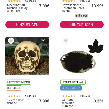
4.08/5.00
4.08/5.00
Meerjungfrau
Hawaiianische
7.99€
13.99€
Kuchen Display
Dekoration 275 x
30x40 cm
75 cm
EinheitsGr.
HINZUFÜGEN
HINZUFÜGEN
LIEFERFRIST 24H/48H
LIEFERFRIST 24H/48H
BESTSELLER
LETZTE EINHEITEN
4.08/5.00
4.08/5.00
17 cm gelber
24 Blätter
7.99€
3.25€
Schädel
schwarze
Kürbisse