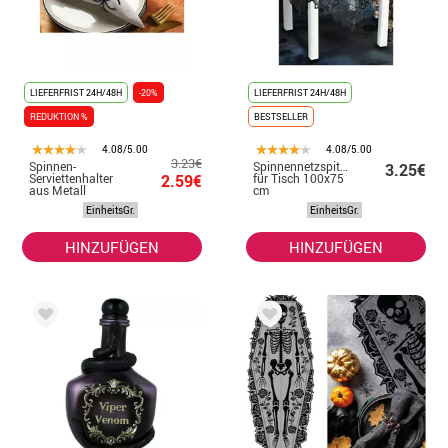
LIEFERFRIST 24H/48H
-20%
LIEFERFRIST 24H/48H
REDUKTION %
BESTSELLER
4.08/5.00
4.08/5.00
3.23€
Spinnen-
Spinnennetzspitze
3.25€
Serviettenhalter
2.59€
für Tisch 100x75
aus Metall
cm
EinheitsGr.
EinheitsGr.
HINZUFÜGEN
HINZUFÜGEN