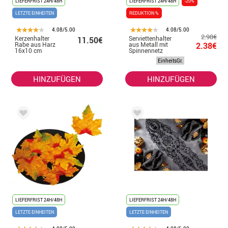
LIEFERFRIST 24H/48H
LIEFERFRIST 24H/48H
-20%
LETZTE EINHEITEN
REDUKTION %
4.08/5.00
4.08/5.00
2.98€
Kerzenhalter
Serviettenhalter
11.50€
Rabe aus Harz
aus Metall mit
2.38€
16x10 cm
Spinnennetz
EinheitsGr.
HINZUFÜGEN
HINZUFÜGEN
LIEFERFRIST 24H/48H
LIEFERFRIST 24H/48H
LETZTE EINHEITEN
LETZTE EINHEITEN