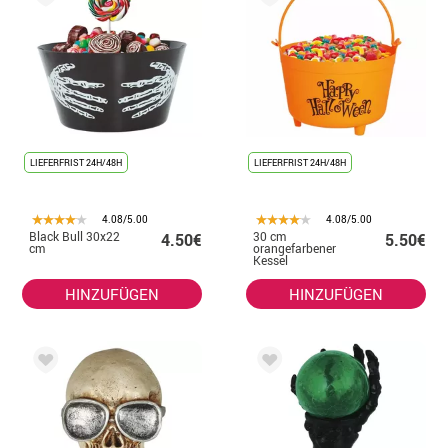
LIEFERFRIST 24H/48H
LIEFERFRIST 24H/48H
4.08/5.00
4.08/5.00
Black Bull 30x22
30 cm
4.50€
5.50€
cm
orangefarbener
Kessel
HINZUFÜGEN
HINZUFÜGEN