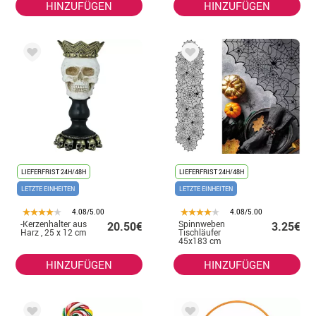
HINZUFÜGEN
HINZUFÜGEN
LIEFERFRIST 24H/48H
LIEFERFRIST 24H/48H
LETZTE EINHEITEN
LETZTE EINHEITEN
4.08/5.00
4.08/5.00
-Kerzenhalter aus
Spinnweben
20.50€
3.25€
Harz , 25 x 12 cm
Tischläufer
45x183 cm
HINZUFÜGEN
HINZUFÜGEN