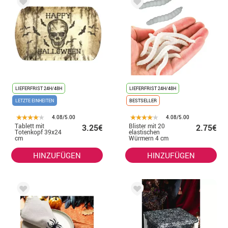
LIEFERFRIST 24H/48H
LIEFERFRIST 24H/48H
LETZTE EINHEITEN
BESTSELLER
4.08/5.00
4.08/5.00
Tablett mit
Blister mit 20
3.25€
2.75€
Totenkopf 39x24
elastischen
cm
Würmern 4 cm
HINZUFÜGEN
HINZUFÜGEN