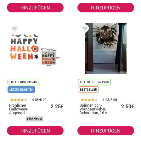
HINZUFÜGEN
HINZUFÜGEN
LIEFERFRIST 24H/48H
LIEFERFRIST 24H/48H
LETZTE EINHEITEN
BESTSELLER
4.08/5.00
4.08/5.00
Fröhlicher
Spinnenloch-
2.25€
2.50€
Halloween-
Wandaufkleber,
Augengel-
Dekoration, 16 x
Aufkleber
16 cm
EinheitsGr.
HINZUFÜGEN
HINZUFÜGEN