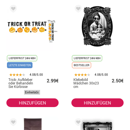
LIEFERFRIST 24H/48H
LIEFERFRIST 24H/48H
LETZTE EINHEITEN
BESTSELLER
4.08/5.00
4.08/5.00
Trick- Aufkleber
Klebebild
2.99€
2.50€
oder Behandeln
Mädchen 30x23
Sie Kürbisse
cm
EinheitsGr.
HINZUFÜGEN
HINZUFÜGEN