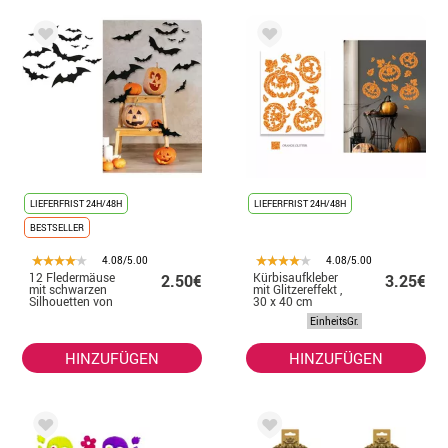
LIEFERFRIST 24H/48H
LIEFERFRIST 24H/48H
BESTSELLER
4.08/5.00
4.08/5.00
12 Fledermäuse
Kürbisaufkleber
2.50€
3.25€
mit schwarzen
mit Glitzereffekt ,
Silhouetten von
30 x 40 cm
10 bis 30 cm
EinheitsGr.
HINZUFÜGEN
HINZUFÜGEN