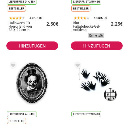
LIEFERFRIST 24H/48H
LIEFERFRIST 24H/48H
BESTSELLER
BESTSELLER
4.08/5.00
4.08/5.00
Halloween 3D
Blut-
2.50€
2.25€
Horror Bild von
Fußabdrücke-Gel-
28 X 22 cm in
Aufkleber
verschiedenen
EinheitsGr.
Modellen
HINZUFÜGEN
HINZUFÜGEN
LIEFERFRIST 24H/48H
LIEFERFRIST 24H/48H
BESTSELLER