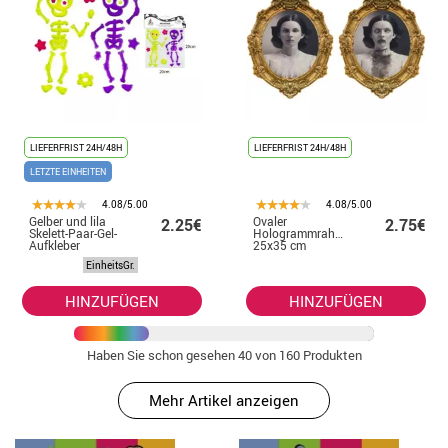
LIEFERFRIST 24H/48H
LIEFERFRIST 24H/48H
LETZTE EINHEITEN
4.08/5.00
4.08/5.00
Gelber und lila
Ovaler
2.25€
2.75€
Skelett-Paar-Gel-
Hologrammrahmen
Aufkleber
25x35 cm
EinheitsGr.
HINZUFÜGEN
HINZUFÜGEN
Haben Sie schon gesehen
40
von 160 Produkten
Mehr Artikel anzeigen