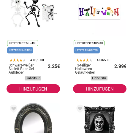
LIEFERFRIST 24H/48H
LIEFERFRIST 24H/48H
LETZTE EINHEITEN
LETZTE EINHEITEN
4.08/5.00
4.08/5.00
Schwarz-weißer
13-teiliger
2.25€
2.99€
Skelett-Paar-Gel-
Halloween-
Aufkleber
Gelaufkleber
EinheitsGr.
EinheitsGr.
HINZUFÜGEN
HINZUFÜGEN