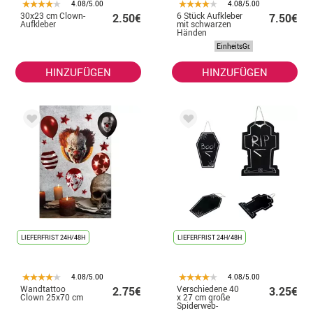
4.08/5.00
4.08/5.00
30x23 cm Clown-
6 Stück Aufkleber
2.50€
7.50€
Aufkleber
mit schwarzen
Händen
EinheitsGr.
HINZUFÜGEN
HINZUFÜGEN
LIEFERFRIST 24H/48H
LIEFERFRIST 24H/48H
4.08/5.00
4.08/5.00
Wandtattoo
Verschiedene 40
2.75€
3.25€
Clown 25x70 cm
x 27 cm große
Spiderweb-