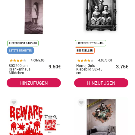
LIEFERFRIST 24H/48H
LIEFERFRIST 24H/48H
LETZTE EINHEITEN
BESTSELLER
4.08/5.00
4.08/5.00
80X200 cm
Horror Girls
9.50€
3.75€
Krankenhaus
Klebebild 58x45
Mädchen
cm
Fensterdekoration
HINZUFÜGEN
HINZUFÜGEN