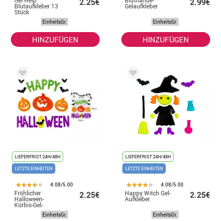
Gel Help
Bluthände-
2.25€
2.99€
Blutaufkleber 13
Gelaufkleber
Stück
EinheitsGr.
EinheitsGr.
HINZUFÜGEN
HINZUFÜGEN
LIEFERFRIST 24H/48H
LIEFERFRIST 24H/48H
LETZTE EINHEITEN
LETZTE EINHEITEN
4.08/5.00
4.08/5.00
Fröhlicher
Happy Witch Gel-
2.25€
2.25€
Halloween-
Aufkleber
Kürbis-Gel-
Aufkleber
EinheitsGr.
EinheitsGr.