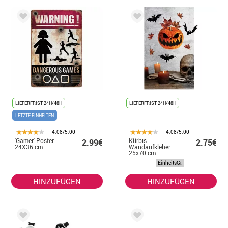
LIEFERFRIST 24H/48H
LIEFERFRIST 24H/48H
LETZTE EINHEITEN
4.08/5.00
4.08/5.00
'Gamer'-Poster
Kürbis
2.99€
2.75€
24X36 cm
Wandaufkleber
25x70 cm
EinheitsGr.
HINZUFÜGEN
HINZUFÜGEN