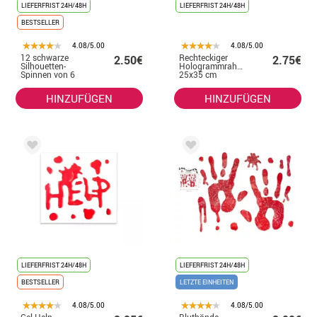
LIEFERFRIST 24H/48H
LIEFERFRIST 24H/48H
BESTSELLER
4.08/5.00
4.08/5.00
12 schwarze
Rechteckiger
2.50€
2.75€
Silhouetten-
Hologrammrahmen
Spinnen von 6
25x35 cm
bis 19 cm
HINZUFÜGEN
HINZUFÜGEN
LIEFERFRIST 24H/48H
LIEFERFRIST 24H/48H
BESTSELLER
LETZTE EINHEITEN
4.08/5.00
4.08/5.00