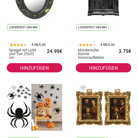
LIEFERFRIST 24H/48H
LIEFERFRIST 24H/48H
4.08/5.00
4.08/5.00
Spiegel mit Licht
Mörderische
24.99€
3.75€
und Ton 25x32
Nonne
cm
Horroraufkleber
58x45 cm
HINZUFÜGEN
HINZUFÜGEN