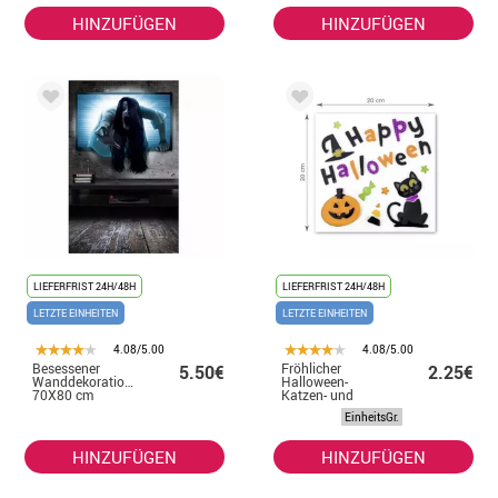
HINZUFÜGEN
HINZUFÜGEN
LIEFERFRIST 24H/48H
LIEFERFRIST 24H/48H
LETZTE EINHEITEN
LETZTE EINHEITEN
4.08/5.00
4.08/5.00
Besessener
Fröhlicher
5.50€
2.25€
Wanddekorationsaufkleber
Halloween-
70X80 cm
Katzen- und
Kürbis-
EinheitsGr.
Gelaufkleber
HINZUFÜGEN
HINZUFÜGEN