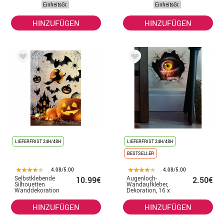
Whiteboards
EinheitsGr.
EinheitsGr.
HINZUFÜGEN
HINZUFÜGEN
LIEFERFRIST 24H/48H
LIEFERFRIST 24H/48H
BESTSELLER
4.08/5.00
4.08/5.00
Selbstklebende
Augenloch-
10.99€
2.50€
Silhouetten
Wandaufkleber,
Wanddekoration
Dekoration, 16 x
70X80 cm
16 cm
HINZUFÜGEN
HINZUFÜGEN