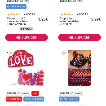
LIEFERFRIST 24H/48H
LIEFERFRIST 24H/48H
LETZTE EINHEITEN
4.08/5.00
4.08/5.00
Packung mit 6
Tropische
3.25€
5.99€
hawaiianischen
Wandaufkleber
Farnblättern in
70x80 cm
drei
EinheitsGr.
verschiedenen
Größen
HINZUFÜGEN
HINZUFÜGEN
LIEFERFRIST 24H/48H
-30%
LIEFERFRIST 24H/48H
REDUKTION %
LETZTE EINHEITEN
LETZTE EINHEITEN