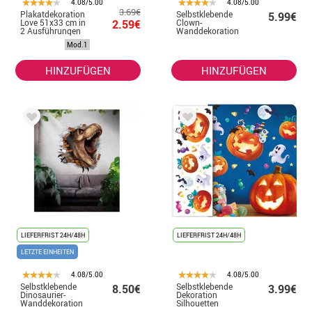
4.08/5.00
4.08/5.00
3.69€
Plakatdekoration
Selbstklebende
5.99€
Love 51x33 cm in
2.59€
Clown-
2 Ausführungen
Wanddekoration
70X80 cm
Mod.1
HINZUFÜGEN
HINZUFÜGEN
LIEFERFRIST 24H/48H
LIEFERFRIST 24H/48H
LETZTE EINHEITEN
4.08/5.00
4.08/5.00
Selbstklebende
Selbstklebende
8.50€
3.99€
Dinosaurier-
Dekoration
Wanddekoration
Silhouetten
70X80 cm
Wand 25x70 cm