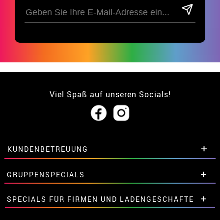
Viel Spaß auf unseren Socials!
KUNDENBETREUUNG
• Über uns
GRUPPENSPECIALS
• Verkaufskonditionen
• Rechtlicher Hinweis
und
Datenschutz
Extrarabatte für Gruppen.
SPECIALS FÜR FIRMEN UND LADENGESCHÄFTE
• Kundendienst
Kontaktieren Sie uns hier.