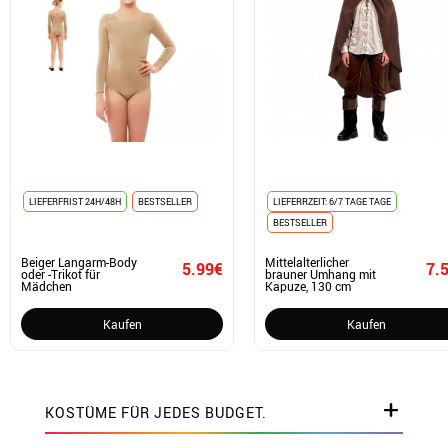
LIEFERFRIST 24H/48H
BESTSELLER
LIEFERRZEIT: 6/7 TAGE TAGE
BESTSELLER
Beiger Langarm-Body
Mittelalterlicher
5.99€
7.
oder -Trikot für
brauner Umhang mit
Mädchen
Kapuze, 130 cm
Kaufen
Kaufen
KOSTÜME FÜR JEDES BUDGET.