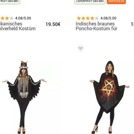
FRIST 24H/48H
LIEFERFRIST 24H/48H
EMPFOHLEN
4.08/5.00
4.08/5.00
ikanisches
Indisches braunes
19.50€
1
lverheld Kostüm
Poncho-Kostüm für
Poncho für einen
Frauen
gen