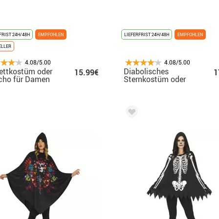
FRIST 24H/48H
EMPFOHLEN
LIEFERFRIST 24H/48H
EMPFOHLEN
ELLER
4.08/5.00
4.08/5.00
ettkostüm oder
Diabolisches
15.99€
1
cho für Damen
Sternkostüm oder
Poncho für Damen