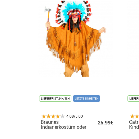
LIEFERFRIST 24H/48H
LETZTE EINHEITEN
LIEFER
4.08/5.00
Braunes
Catr
25.99€
Indianerkostüm oder
Kind
Poncho für
Erwachsene