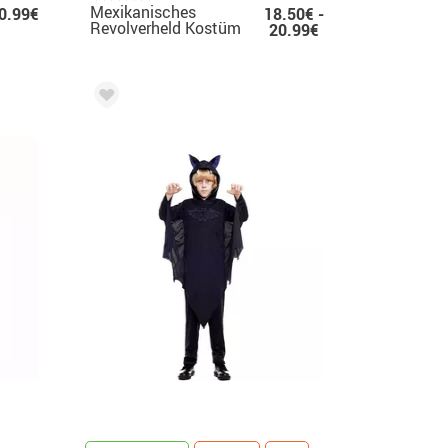
Mexikanisches
0.99€
18.50€ -
Revolverheld Kostüm
20.99€
mit Poncho für
Herren