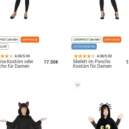
FRIST 24H/48H
EMPFOHLEN
LIEFERFRIST 24H/48H
EMPFOHLEN
ELLER
LETZTE EINHEITEN
4.08/5.00
4.08/5.00
ina-Kostüm oder
Skelett im Poncho
17.50€
1
cho für Damen
Kostüm für Damen