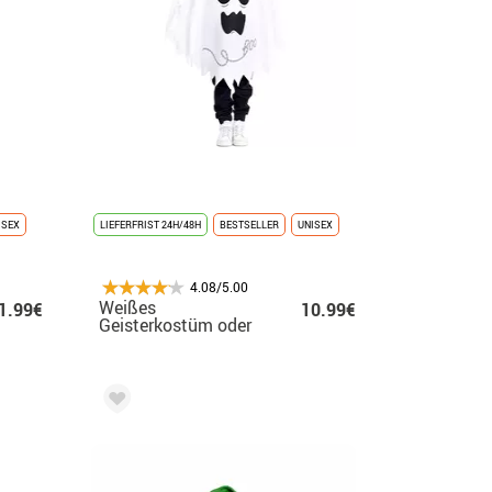
ISEX
LIEFERFRIST 24H/48H
BESTSELLER
UNISEX
4.08/5.00
Weißes
1.99€
10.99€
Geisterkostüm oder
Poncho mit Kapuze
für Babys und Kinder