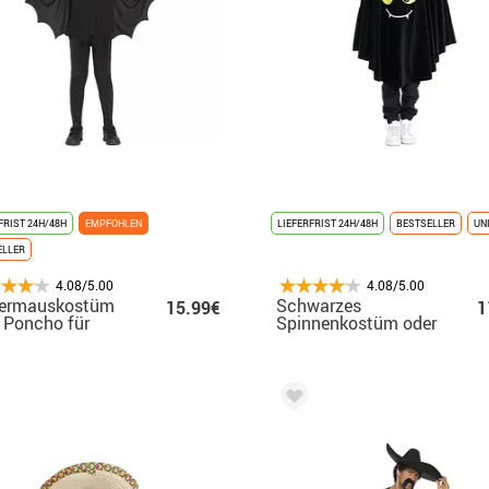
FRIST 24H/48H
EMPFOHLEN
LIEFERFRIST 24H/48H
BESTSELLER
UN
ELLER
4.08/5.00
4.08/5.00
dermauskostüm
Schwarzes
15.99€
1
 Poncho für
Spinnenkostüm oder
er
Poncho mit Kapuze
für Babys und Kinder