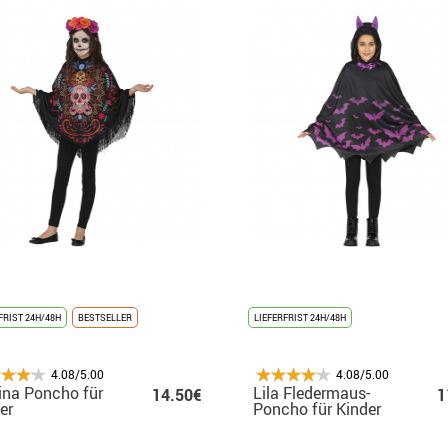
FRIST 24H/48H
BESTSELLER
LIEFERFRIST 24H/48H
4.08/5.00
4.08/5.00
ina Poncho für
Lila Fledermaus-
14.50€
1
er
Poncho für Kinder