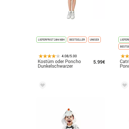
LIEFERFRIST 24H/48H
BESTSELLER
UNISEX
LIEFER
BESTS
4.08/5.00
Kostüm oder Poncho
Catr
5.99€
Dunkelschwarzer
Pon
Kürbis für
Erwachsene 75 cm