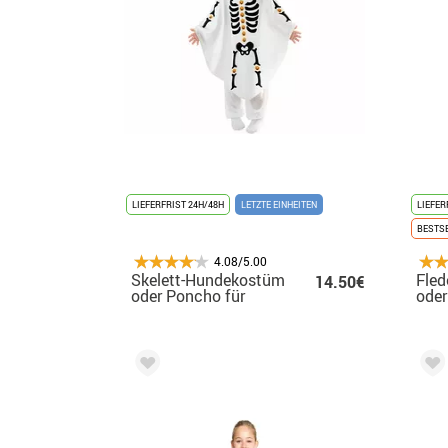
LIEFERFRIST 24H/48H
LETZTE EINHEITEN
LIEFER
BESTS
4.08/5.00
Skelett-Hundekostüm
Fle
14.50€
oder Poncho für
oder
Babys
Kind