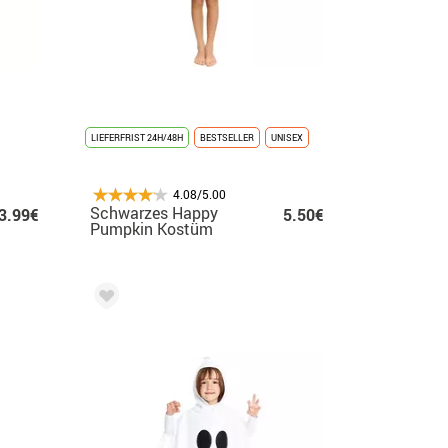
LIEFERFRIST 24H/48H
BESTSELLER
UNISEX
4.08/5.00
Schwarzes Happy
3.99€
5.50€
Pumpkin Kostüm
oder Poncho für
Kinder, 65 cm