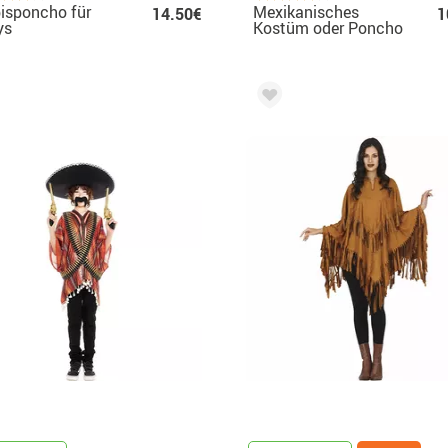
isponcho für
Mexikanisches
14.50€
1
ys
Kostüm oder Poncho
für Kinder