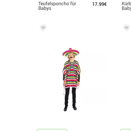
Teufelsponcho für
Kürb
17.99€
Babys
Bab