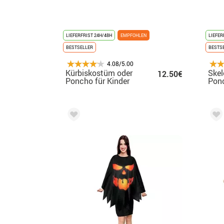
LIEFERFRIST 24H/48H
EMPFOHLEN
LIEFER
BESTSELLER
BESTS
4.08/5.00
Kürbiskostüm oder
Skel
12.50€
Poncho für Kinder
Pon