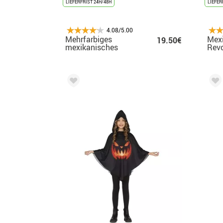
LIEFERFRIST 24H/48H
LIEFER
4.08/5.00
Mehrfarbiges
Mex
19.50€
mexikanisches
Revo
Poncho-Kostüm für
mit 
Kinder
Jun