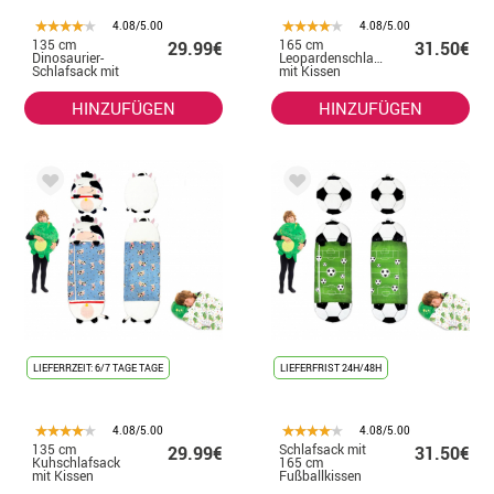
4.08/5.00
4.08/5.00
135 cm
165 cm
29.99€
31.50€
Dinosaurier-
Leopardenschlafsack
Schlafsack mit
mit Kissen
Kissen
HINZUFÜGEN
HINZUFÜGEN
LIEFERRZEIT: 6/7 TAGE TAGE
LIEFERFRIST 24H/48H
4.08/5.00
4.08/5.00
135 cm
Schlafsack mit
29.99€
31.50€
Kuhschlafsack
165 cm
mit Kissen
Fußballkissen