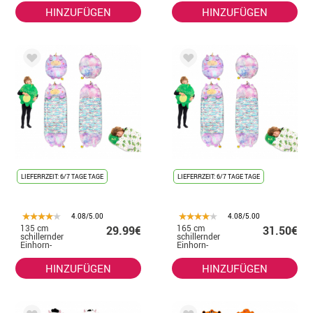
HINZUFÜGEN
HINZUFÜGEN
LIEFERRZEIT: 6/7 TAGE TAGE
LIEFERRZEIT: 6/7 TAGE TAGE
4.08/5.00
4.08/5.00
135 cm
165 cm
29.99€
31.50€
schillernder
schillernder
Einhorn-
Einhorn-
Schlafsack mit
Schlafsack mit
Kissen
Kissen
HINZUFÜGEN
HINZUFÜGEN