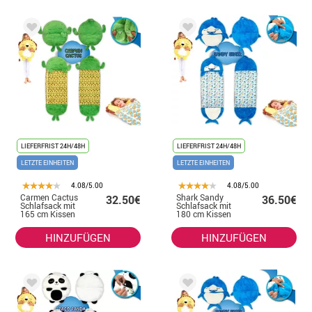
LIEFERFRIST 24H/48H
LIEFERFRIST 24H/48H
LETZTE EINHEITEN
LETZTE EINHEITEN
4.08/5.00
4.08/5.00
Carmen Cactus
Shark Sandy
32.50€
36.50€
Schlafsack mit
Schlafsack mit
165 cm Kissen
180 cm Kissen
HINZUFÜGEN
HINZUFÜGEN