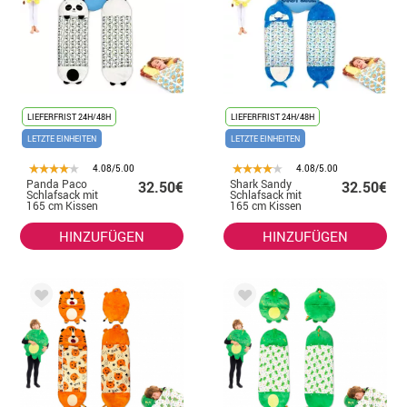
LIEFERFRIST 24H/48H
LIEFERFRIST 24H/48H
LETZTE EINHEITEN
LETZTE EINHEITEN
4.08/5.00
4.08/5.00
Panda Paco
Shark Sandy
32.50€
32.50€
Schlafsack mit
Schlafsack mit
165 cm Kissen
165 cm Kissen
HINZUFÜGEN
HINZUFÜGEN