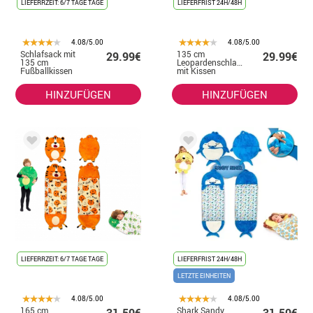
LIEFERRZEIT: 6/7 TAGE TAGE
LIEFERFRIST 24H/48H
4.08/5.00
4.08/5.00
Schlafsack mit
135 cm
29.99€
29.99€
135 cm
Leopardenschlafsack
Fußballkissen
mit Kissen
HINZUFÜGEN
HINZUFÜGEN
LIEFERRZEIT: 6/7 TAGE TAGE
LIEFERFRIST 24H/48H
LETZTE EINHEITEN
4.08/5.00
4.08/5.00
165 cm
Shark Sandy