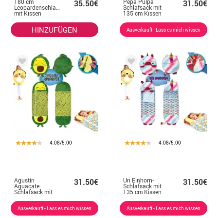
180 cm
Pepa Pulpa
35.50€
31.50€
Leopardenschlafsack
Schlafsack mit
mit Kissen
135 cm Kissen
HINZUFÜGEN
Ausverkauft - Lass es mich wissen
4.08/5.00
4.08/5.00
Agustín
Uri Einhorn-
31.50€
31.50€
Aguacate
Schlafsack mit
Schlafsack mit
135 cm Kissen
135 cm Kissen
Ausverkauft - Lass es mich wissen
Ausverkauft - Lass es mich wissen