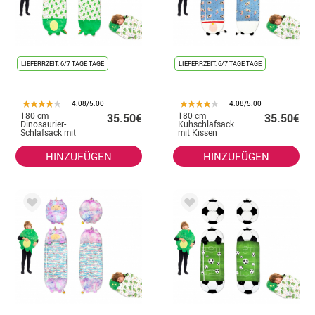
LIEFERRZEIT: 6/7 TAGE TAGE
LIEFERRZEIT: 6/7 TAGE TAGE
4.08/5.00
4.08/5.00
180 cm
180 cm
35.50€
35.50€
Dinosaurier-
Kuhschlafsack
Schlafsack mit
mit Kissen
Kissen
HINZUFÜGEN
HINZUFÜGEN