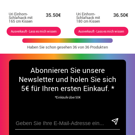
Uri Einhorn-
Uri Einhorn-
35.50€
36.50€
Schlafsack mit
Schlafsack mit
165 cm Kissen
180 cm Kissen
Ausverkauft - Lass es mich wissen
Ausverkauft - Lass es mich wissen
Haben Sie schon gesehen
36
von 36 Produkten
Abonnieren Sie unsere
Newsletter und holen Sie sich
5€ für Ihren ersten Einkauf. *
*Einkäufe über 50€