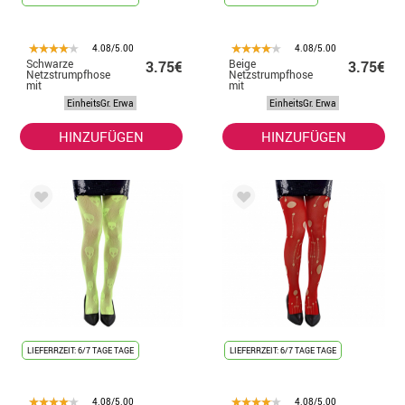
4.08/5.00
4.08/5.00
Schwarze
Beige
3.75€
3.75€
Netzstrumpfhose
Netzstrumpfhose
mit
mit
Schmucksteinen
Schmucksteinen
EinheitsGr. Erwa
EinheitsGr. Erwa
HINZUFÜGEN
HINZUFÜGEN
LIEFERRZEIT: 6/7 TAGE TAGE
LIEFERRZEIT: 6/7 TAGE TAGE
4.08/5.00
4.08/5.00