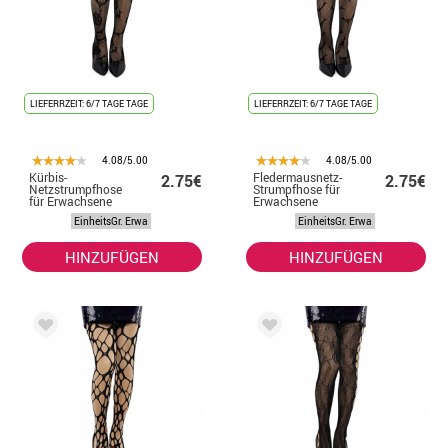
LIEFERRZEIT: 6/7 TAGE TAGE
LIEFERRZEIT: 6/7 TAGE TAGE
4.08/5.00
4.08/5.00
Kürbis-
Fledermausnetz-
2.75€
2.75€
Netzstrumpfhose
Strumpfhose für
für Erwachsene
Erwachsene
EinheitsGr. Erwa
EinheitsGr. Erwa
HINZUFÜGEN
HINZUFÜGEN