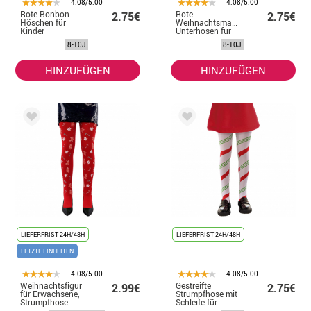
4.08/5.00
4.08/5.00
Rote Bonbon-
Rote
2.75€
2.75€
Höschen für
Weihnachtsmann-
Kinder
Unterhosen für
Kinder
8-10J
8-10J
HINZUFÜGEN
HINZUFÜGEN
LIEFERFRIST 24H/48H
LIEFERFRIST 24H/48H
LETZTE EINHEITEN
4.08/5.00
4.08/5.00
Weihnachtsfigur
Gestreifte
2.99€
2.75€
für Erwachsene,
Strumpfhose mit
Strumpfhose
Schleife für
Kinder -