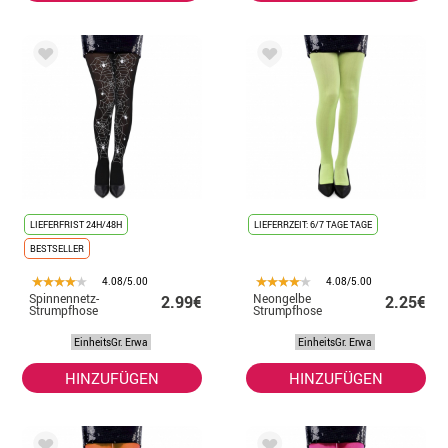
LIEFERFRIST 24H/48H
LIEFERRZEIT: 6/7 TAGE TAGE
BESTSELLER
4.08/5.00
4.08/5.00
Spinnennetz-
Neongelbe
2.99€
2.25€
Strumpfhose
Strumpfhose
EinheitsGr. Erwa
EinheitsGr. Erwa
HINZUFÜGEN
HINZUFÜGEN