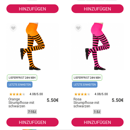
Mädchen
HINZUFÜGEN
HINZUFÜGEN
LIEFERFRIST 24H/48H
LIEFERFRIST 24H/48H
LETZTE EINHEITEN
LETZTE EINHEITEN
4.08/5.00
4.08/5.00
Orange
Rosa
5.50€
5.50€
Strumpfhose mit
Strumpfhose mit
schwarzen
schwarzen
Streifen, 70
Streifen, 70
7-10J
1-3J
Denier für
Denier für
Mädchen
Mädchen
HINZUFÜGEN
HINZUFÜGEN