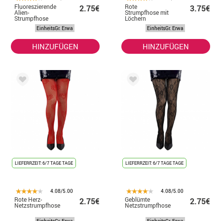
Fluoreszierende
Rote
2.75€
3.75€
Alien-
Strumpfhose mit
Strumpfhose
Löchern
EinheitsGr. Erwa
EinheitsGr. Erwa
HINZUFÜGEN
HINZUFÜGEN
LIEFERRZEIT: 6/7 TAGE TAGE
LIEFERRZEIT: 6/7 TAGE TAGE
4.08/5.00
4.08/5.00
Rote Herz-
Geblümte
2.75€
2.75€
Netzstrumpfhose
Netzstrumpfhose