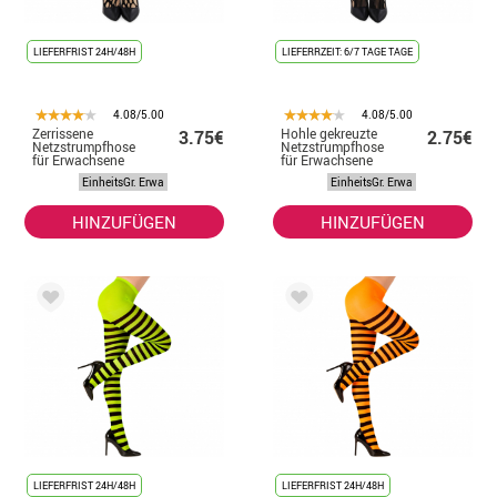
LIEFERFRIST 24H/48H
LIEFERRZEIT: 6/7 TAGE TAGE
4.08/5.00
4.08/5.00
Zerrissene
Hohle gekreuzte
3.75€
2.75€
Netzstrumpfhose
Netzstrumpfhose
für Erwachsene
für Erwachsene
EinheitsGr. Erwa
EinheitsGr. Erwa
HINZUFÜGEN
HINZUFÜGEN
LIEFERFRIST 24H/48H
LIEFERFRIST 24H/48H