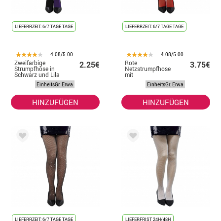
LIEFERRZEIT: 6/7 TAGE TAGE
LIEFERRZEIT: 6/7 TAGE TAGE
4.08/5.00
4.08/5.00
Zweifarbige
Rote
2.25€
3.75€
Strumpfhose in
Netzstrumpfhose
Schwarz und Lila
mit
Schmucksteinen
EinheitsGr. Erwa
EinheitsGr. Erwa
HINZUFÜGEN
HINZUFÜGEN
LIEFERRZEIT: 6/7 TAGE TAGE
LIEFERFRIST 24H/48H