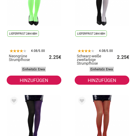
LIEFERFRIST 24H/48H
LIEFERFRIST 24H/48H
4.08/5.00
4.08/5.00
Neongrüne
Schwarz-weiße
2.25€
2.25€
Strumpfhose
zweifarbige
Strumpfhose
EinheitsGr. Erwa
EinheitsGr. Erwa
HINZUFÜGEN
HINZUFÜGEN