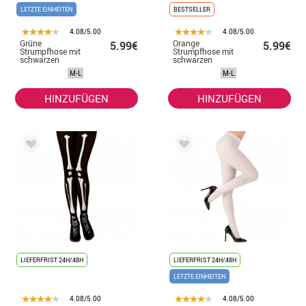
LETZTE EINHEITEN
BESTSELLER
4.08/5.00
4.08/5.00
Grüne
Orange
5.99€
5.99€
Strumpfhose mit
Strumpfhose mit
schwarzen
schwarzen
Streifen, 70
Streifen, 70
M-L
M-L
Denier für Damen
Denier für Damen
HINZUFÜGEN
HINZUFÜGEN
LIEFERFRIST 24H/48H
LIEFERFRIST 24H/48H
LETZTE EINHEITEN
4.08/5.00
4.08/5.00