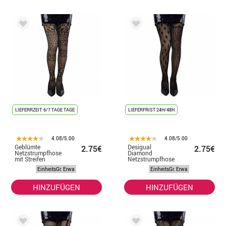
LIEFERRZEIT: 6/7 TAGE TAGE
LIEFERFRIST 24H/48H
4.08/5.00
4.08/5.00
Geblümte
Desigual
2.75€
2.75€
Netzstrumpfhose
Diamond
mit Streifen
Netzstrumpfhose
EinheitsGr. Erwa
EinheitsGr. Erwa
HINZUFÜGEN
HINZUFÜGEN