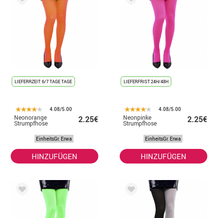
LIEFERRZEIT: 6/7 TAGE TAGE
LIEFERFRIST 24H/48H
4.08/5.00
4.08/5.00
Neonorange
Neonpinke
2.25€
2.25€
Strumpfhose
Strumpfhose
EinheitsGr. Erwa
EinheitsGr. Erwa
HINZUFÜGEN
HINZUFÜGEN