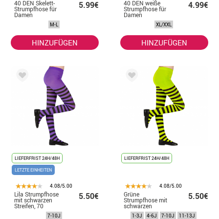
40 DEN Skelett-
40 DEN weiße
5.99€
4.99€
Strumpfhose für
Strumpfhose für
Damen
Damen
M-L
XL/XXL
HINZUFÜGEN
HINZUFÜGEN
LIEFERFRIST 24H/48H
LIEFERFRIST 24H/48H
LETZTE EINHEITEN
4.08/5.00
4.08/5.00
Lila Strumpfhose
Grüne
5.50€
5.50€
mit schwarzen
Strumpfhose mit
Streifen, 70
schwarzen
Denier für
Streifen, 70
7-10J
1-3J
4-6J
7-10J
11-13J
Mädchen
Denier für