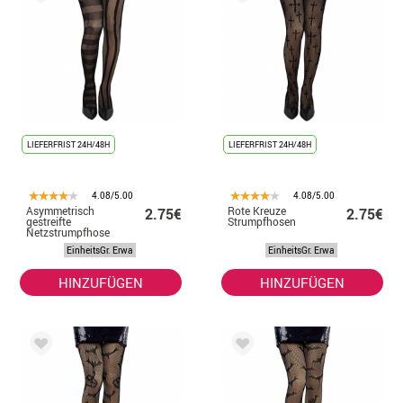
LIEFERFRIST 24H/48H
LIEFERFRIST 24H/48H
4.08/5.00
4.08/5.00
Asymmetrisch
Rote Kreuze
2.75€
2.75€
gestreifte
Strumpfhosen
Netzstrumpfhose
EinheitsGr. Erwa
EinheitsGr. Erwa
HINZUFÜGEN
HINZUFÜGEN