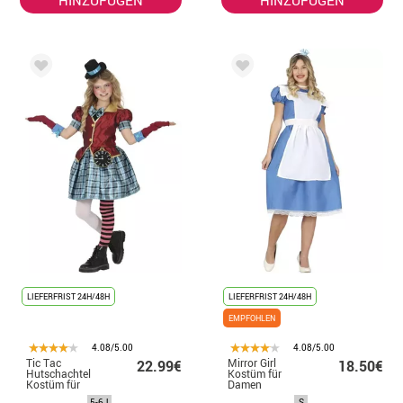
LIEFERFRIST 24H/48H
LIEFERFRIST 24H/48H
EMPFOHLEN
4.08/5.00
4.08/5.00
Tic Tac
Mirror Girl
22.99€
18.50€
Hutschachtel
Kostüm für
Kostüm für
Damen
Mädchen
5-6J
S