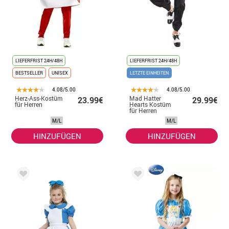
LIEFERFRIST 24H/48H
LIEFERFRIST 24H/48H
BESTSELLER
UNISEX
LETZTE EINHEITEN
4.08/5.00
4.08/5.00
Herz-Ass-Kostüm
Mad Hatter
23.99€
29.99€
für Herren
Hearts Kostüm
für Herren
M/L
M/L
HINZUFÜGEN
HINZUFÜGEN