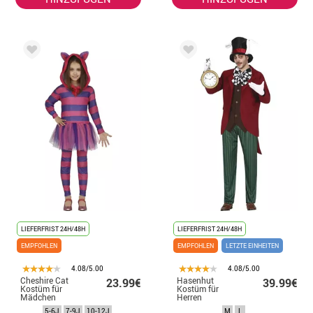
LIEFERFRIST 24H/48H
LIEFERFRIST 24H/48H
EMPFOHLEN
EMPFOHLEN
LETZTE EINHEITEN
4.08/5.00
4.08/5.00
Cheshire Cat
Hasenhut
23.99€
39.99€
Kostüm für
Kostüm für
Mädchen
Herren
5-6J
7-9J
10-12J
M
L