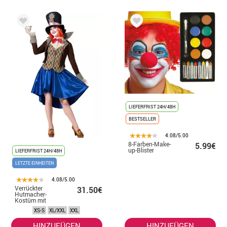
LIEFERFRIST 24H/48H
BESTSELLER
4.08/5.00
8-Farben-Make-
5.99€
up-Blister
LIEFERFRIST 24H/48H
LETZTE EINHEITEN
4.08/5.00
Verrückter
31.50€
Hutmacher-
Kostüm mit
Jacke für Damen
XS-S
XL/XXL
XXL
HINZUFÜGEN
HINZUFÜGEN