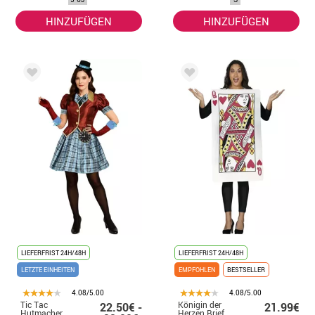
HINZUFÜGEN
HINZUFÜGEN
LIEFERFRIST 24H/48H
LIEFERFRIST 24H/48H
LETZTE EINHEITEN
EMPFOHLEN
BESTSELLER
4.08/5.00
4.08/5.00
Tic Tac
Königin der
22.50€ -
21.99€
Hutmacher
Herzen Brief