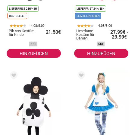
LIEFERFRIST 24H/48H
LIEFERFRIST 24H/48H
BESTSELLER
LETZTE EINHEITEN
4.08/5.00
4.08/5.00
Pik-Ass-Kostüm
Herzdame
21.50€
27.99€ -
für Kinder
Kostüm für
29.99€
Damen
7-9J
M/L
HINZUFÜGEN
HINZUFÜGEN