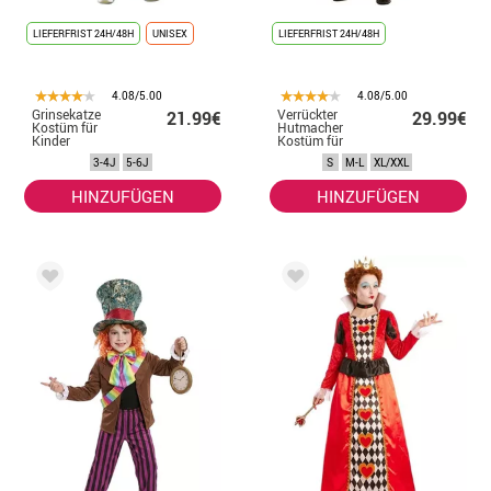
LIEFERFRIST 24H/48H
UNISEX
LIEFERFRIST 24H/48H
4.08/5.00
4.08/5.00
Grinsekatze
Verrückter
21.99€
29.99€
Kostüm für
Hutmacher
Kinder
Kostüm für
Herren
3-4J
5-6J
S
M-L
XL/XXL
HINZUFÜGEN
HINZUFÜGEN