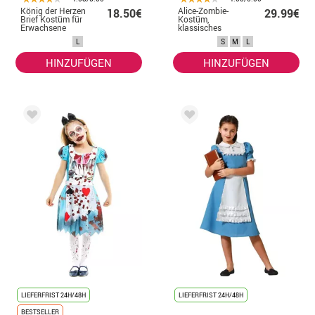
König der Herzen
Alice-Zombie-
18.50€
29.99€
Brief Kostüm für
Kostüm,
Erwachsene
klassisches
blaues Kleid für
L
S
M
L
Damen
HINZUFÜGEN
HINZUFÜGEN
LIEFERFRIST 24H/48H
LIEFERFRIST 24H/48H
BESTSELLER