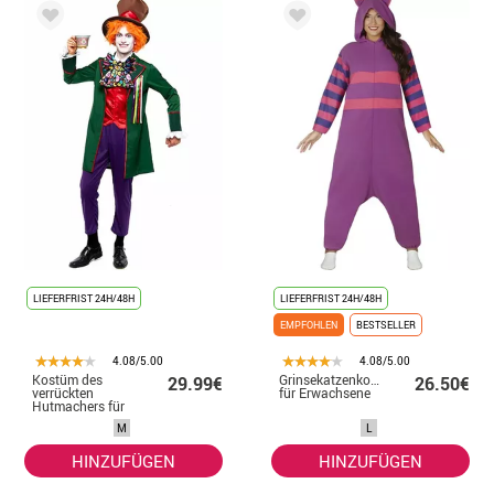
LIEFERFRIST 24H/48H
LIEFERFRIST 24H/48H
EMPFOHLEN
BESTSELLER
4.08/5.00
4.08/5.00
Kostüm des
Grinsekatzenkostüm
29.99€
26.50€
verrückten
für Erwachsene
Hutmachers für
Herren.
M
L
HINZUFÜGEN
HINZUFÜGEN