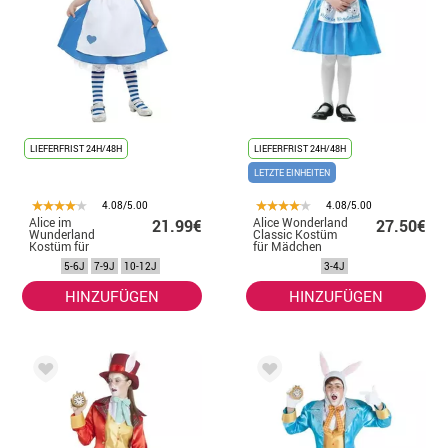
LIEFERFRIST 24H/48H
LIEFERFRIST 24H/48H
LETZTE EINHEITEN
4.08/5.00
4.08/5.00
Alice im
Alice Wonderland
21.99€
27.50€
Wunderland
Classic Kostüm
Kostüm für
für Mädchen
Mädchen
5-6J
7-9J
10-12J
3-4J
HINZUFÜGEN
HINZUFÜGEN