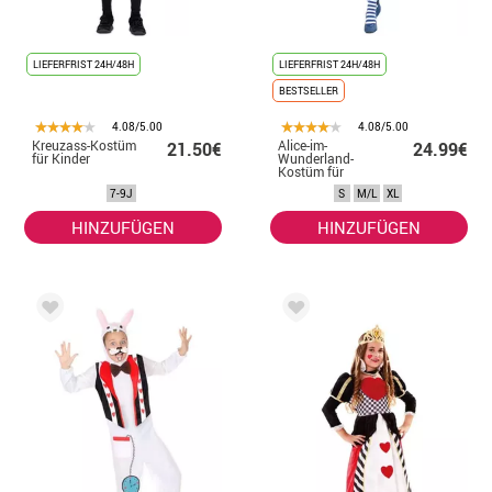
LIEFERFRIST 24H/48H
LIEFERFRIST 24H/48H
BESTSELLER
4.08/5.00
4.08/5.00
Kreuzass-Kostüm
Alice-im-
21.50€
24.99€
für Kinder
Wunderland-
Kostüm für
Frauen
7-9J
S
M/L
XL
HINZUFÜGEN
HINZUFÜGEN