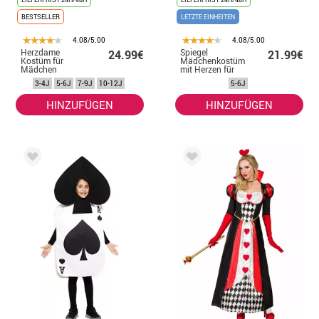
BESTSELLER
LETZTE EINHEITEN
4.08/5.00
4.08/5.00
Herzdame
Spiegel
24.99€
21.99€
Kostüm für
Mädchenkostüm
Mädchen
mit Herzen für
Mädchen
3-4J
5-6J
7-9J
10-12J
5-6J
HINZUFÜGEN
HINZUFÜGEN