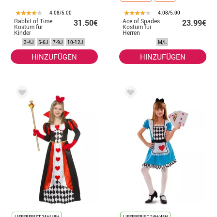
4.08/5.00
4.08/5.00
Rabbit of Time
Ace of Spades
31.50€
23.99€
Kostüm für
Kostüm für
Kinder
Herren
3-4J
5-6J
7-9J
10-12J
M/L
HINZUFÜGEN
HINZUFÜGEN
LIEFERFRIST 24H/48H
LIEFERFRIST 24H/48H