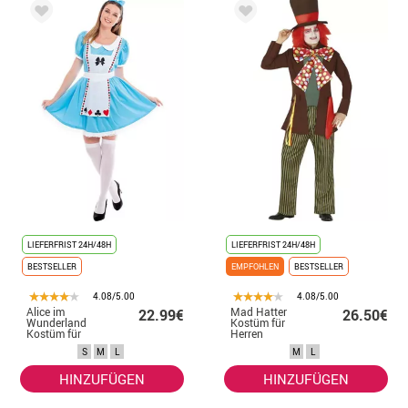
LIEFERFRIST 24H/48H
LIEFERFRIST 24H/48H
BESTSELLER
EMPFOHLEN
BESTSELLER
4.08/5.00
4.08/5.00
Alice im
Mad Hatter
22.99€
26.50€
Wunderland
Kostüm für
Kostüm für
Herren
Frauen
S
M
L
M
L
HINZUFÜGEN
HINZUFÜGEN