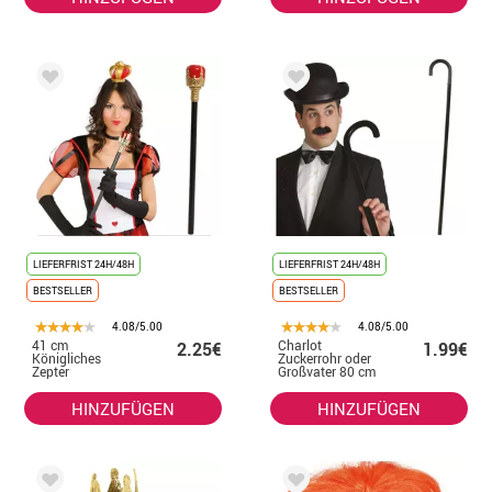
LIEFERFRIST 24H/48H
LIEFERFRIST 24H/48H
BESTSELLER
BESTSELLER
4.08/5.00
4.08/5.00
41 cm
Charlot
2.25€
1.99€
Königliches
Zuckerrohr oder
Zepter
Großvater 80 cm
HINZUFÜGEN
HINZUFÜGEN