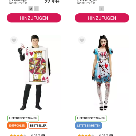
22.99€
Kostüm für
Kostüm für
Damen
Erwachsene
M
L
L
HINZUFÜGEN
HINZUFÜGEN
LIEFERFRIST 24H/48H
LIEFERFRIST 24H/48H
EMPFOHLEN
BESTSELLER
LETZTE EINHEITEN
4.08/5.00
4.08/5.00