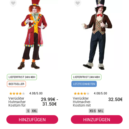
LIEFERFRIST 24H/48H
LIEFERFRIST 24H/48H
BESTSELLER
LETZTE EINHEITEN
4.08/5.00
4.08/5.00
Verrückter
Verrückter
29.99€ -
32.50€
Hutmacher
Hutmacher-
31.50€
Kostüm für
Kostüm mit
Herren
Jacke für Herren
S
XXL
XS-S
M-L
HINZUFÜGEN
HINZUFÜGEN