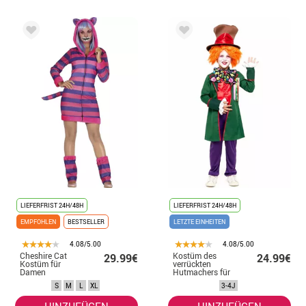
LIEFERFRIST 24H/48H
LIEFERFRIST 24H/48H
EMPFOHLEN
BESTSELLER
LETZTE EINHEITEN
4.08/5.00
4.08/5.00
Cheshire Cat
Kostüm des
29.99€
24.99€
Kostüm für
verrückten
Damen
Hutmachers für
Jungen
S
M
L
XL
3-4J
HINZUFÜGEN
HINZUFÜGEN