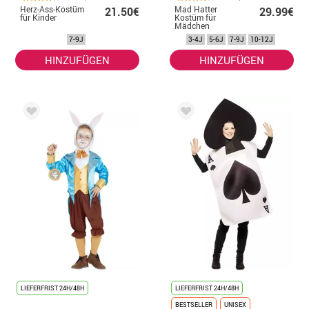
Herz-Ass-Kostüm
Mad Hatter
21.50€
29.99€
für Kinder
Kostüm für
Mädchen
7-9J
3-4J
5-6J
7-9J
10-12J
HINZUFÜGEN
HINZUFÜGEN
LIEFERFRIST 24H/48H
LIEFERFRIST 24H/48H
BESTSELLER
UNISEX