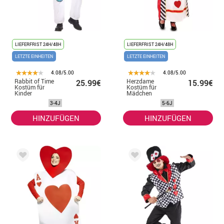
LIEFERFRIST 24H/48H
LIEFERFRIST 24H/48H
LETZTE EINHEITEN
LETZTE EINHEITEN
4.08/5.00
4.08/5.00
Rabbit of Time
Herzdame
25.99€
15.99€
Kostüm für
Kostüm für
Kinder
Mädchen
3-4J
5-6J
HINZUFÜGEN
HINZUFÜGEN