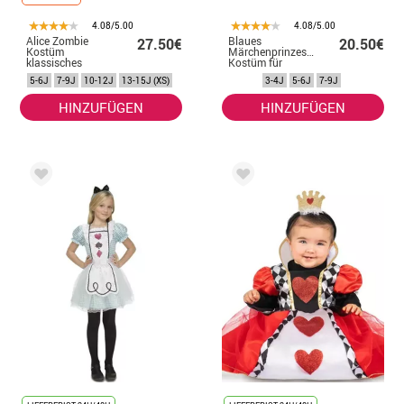
4.08/5.00
4.08/5.00
Alice Zombie
Blaues
27.50€
20.50€
Kostüm
Märchenprinzessin-
klassisches
Kostüm für
blaues Kleid für
Mädchen
5-6J
7-9J
10-12J
13-15J (XS)
3-4J
5-6J
7-9J
Mädchen und
Jugendliche
HINZUFÜGEN
HINZUFÜGEN