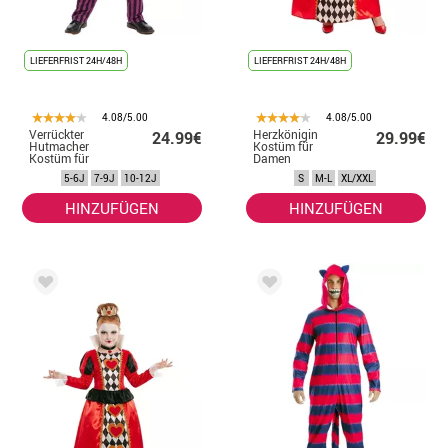
LIEFERFRIST 24H/48H
LIEFERFRIST 24H/48H
4.08/5.00
4.08/5.00
Verrückter
Herzkönigin
24.99€
29.99€
Hutmacher
Kostüm für
Kostüm für
Damen
Jungen
5-6J
7-9J
10-12J
S
M-L
XL/XXL
HINZUFÜGEN
HINZUFÜGEN