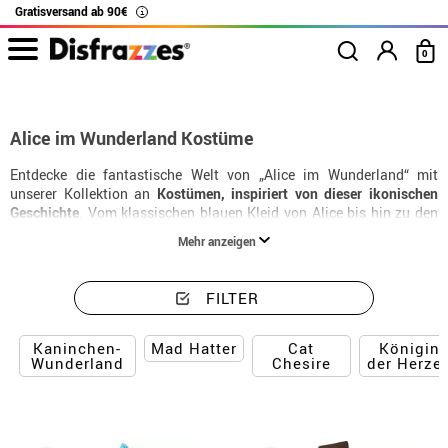
Gratisversand ab 90€
i
0
Beginn
Kostüme
Alice im Wunderland Kostüme
Alice im Wunderland Kostüme
Entdecke die fantastische Welt von „Alice im Wunderland“ mit
unserer Kollektion an
Kostümen, inspiriert von dieser ikonischen
Geschichte
. Vom klassischen blauen Kleid von Alice bis hin zu den
extravaganten Outfits des Verrückten Hutmachers und der
Mehr anzeigen
Herzkönigin findest du alles, was du brauchst, um in dieses
magische Universum einzutauchen. Perfekt für Mottopartys,
Karneval oder Schulaufführungen – mit diesen Kostümen kannst du
FILTER
deine eigenen Abenteuer à la Wonderland erleben.
Kaninchen-
Cat
Königin
Mad Hatter
Wunderland
Chesire
der Herze