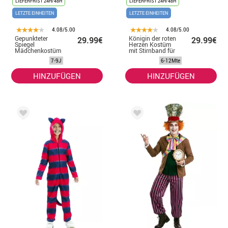
LIEFERFRIST 24H/48H
LIEFERFRIST 24H/48H
LETZTE EINHEITEN
LETZTE EINHEITEN
4.08/5.00
4.08/5.00
Gepunkteter
Königin der roten
29.99€
29.99€
Spiegel
Herzen Kostüm
Mädchenkostüm
mit Stirnband für
für Mädchen
Baby und
7-9J
6-12Mte
Mädchen
HINZUFÜGEN
HINZUFÜGEN