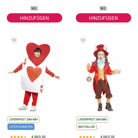
M/L
M/L
HINZUFÜGEN
HINZUFÜGEN
LIEFERFRIST 24H/48H
LIEFERFRIST 24H/48H
LETZTE EINHEITEN
BESTSELLER
4.08/5.00
4.08/5.00