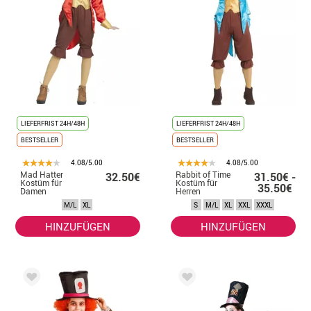
LIEFERFRIST 24H/48H
LIEFERFRIST 24H/48H
BESTSELLER
BESTSELLER
4.08/5.00
4.08/5.00
Mad Hatter
Rabbit of Time
32.50€
31.50€ -
Kostüm für
Kostüm für
35.50€
Damen
Herren
M/L
XL
S
M/L
XL
XXL
XXXL
HINZUFÜGEN
HINZUFÜGEN