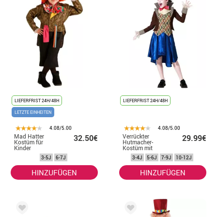
LIEFERFRIST 24H/48H
LIEFERFRIST 24H/48H
LETZTE EINHEITEN
4.08/5.00
4.08/5.00
Mad Hatter
Verrückter
32.50€
29.99€
Kostüm für
Hutmacher-
Kinder
Kostüm mit
Jacke für
3-5J
6-7J
3-4J
5-6J
7-9J
10-12J
Mädchen
HINZUFÜGEN
HINZUFÜGEN