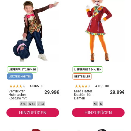
LIEFERFRIST 24H/48H
LIEFERFRIST 24H/48H
LETZTE EINHEITEN
BESTSELLER
4.08/5.00
4.08/5.00
Verrückter
Mad Hatter
29.99€
29.99€
Hutmacher-
Kostüm für
Kostüm mit
Damen
Jacke für Kinder
3-4J
5-6J
7-9J
XS
S
HINZUFÜGEN
HINZUFÜGEN