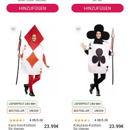
HINZUFÜGEN
HINZUFÜGEN
LIEFERFRIST 24H/48H
LIEFERFRIST 24H/48H
BESTSELLER
UNISEX
BESTSELLER
UNISEX
4.08/5.00
4.08/5.00
Karo-Ass-Kostüm
Kreuzass-Kostüm
23.99€
23.99€
für Herren
für Herren