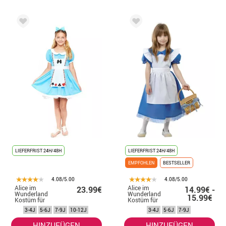
LIEFERFRIST 24H/48H
LIEFERFRIST 24H/48H
EMPFOHLEN
BESTSELLER
4.08/5.00
4.08/5.00
Alice im
Alice im
23.99€
14.99€ -
Wunderland
Wunderland
15.99€
Kostüm für
Kostüm für
Mädchen
Mädchen
3-4J
5-6J
7-9J
10-12J
3-4J
5-6J
7-9J
HINZUFÜGEN
HINZUFÜGEN