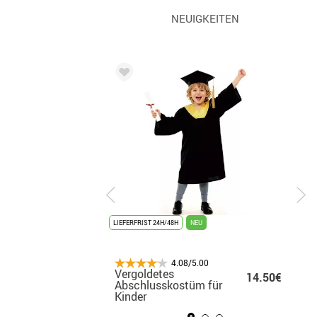
NEUIGKEITEN
LIEFERFRIST 24H/48H
LIEFERFRIST 24H/48H
NEU
BESTSELLER
4.08/5.00
4.08/5.00
Vergoldetes
Michael Jackson
18.99€
14.50€
27
üm
Abschlusskostüm für
Thriller-Kostüm für
Kinder
Herren