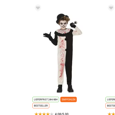
LIEFERFRIST 24H/48H
EMPFOHLEN
LIEFER
BESTSELLER
BESTS
4.08/5.00