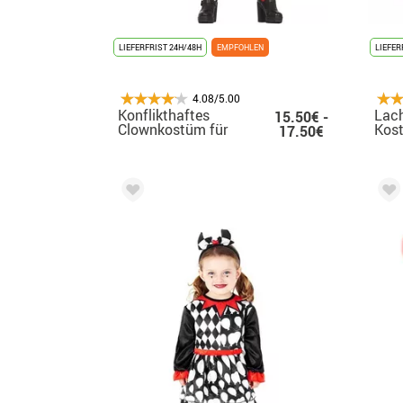
LIEFERFRIST 24H/48H
EMPFOHLEN
LIEFER
4.08/5.00
Konflikthaftes
Lach
15.50€ -
Clownkostüm für
Kost
17.50€
Damen