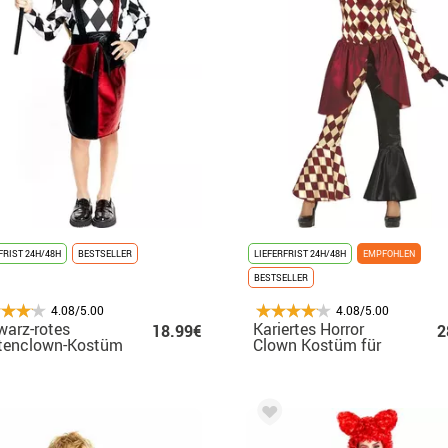
FRIST 24H/48H
BESTSELLER
LIEFERFRIST 24H/48H
EMPFOHLEN
BESTSELLER
4.08/5.00
4.08/5.00
arz-rotes
Kariertes Horror
18.99€
2
tenclown-Kostüm
Clown Kostüm für
 Mädchen und
Damen
ndliche