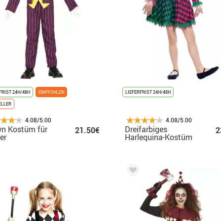
FRIST 24H/48H
EMPFOHLEN
LIEFERFRIST 24H/48H
ELLER
4.08/5.00
4.08/5.00
n Kostüm für
Dreifarbiges
21.50€
2
er
Harlequina-Kostüm
für Mädchen