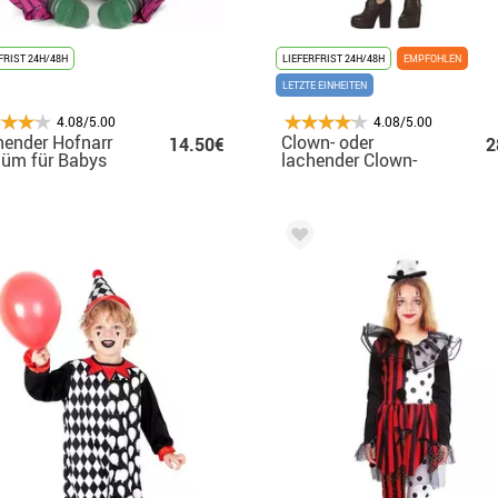
FRIST 24H/48H
LIEFERFRIST 24H/48H
EMPFOHLEN
LETZTE EINHEITEN
4.08/5.00
4.08/5.00
ender Hofnarr
Clown- oder
14.50€
2
üm für Babys
lachender Clown-
Kostüm für Damen