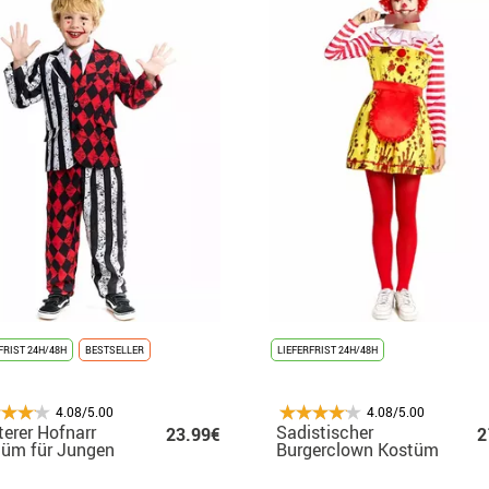
FRIST 24H/48H
BESTSELLER
LIEFERFRIST 24H/48H
4.08/5.00
4.08/5.00
terer Hofnarr
Sadistischer
23.99€
2
tüm für Jungen
Burgerclown Kostüm
Streifen und
für Damen
tenmuster