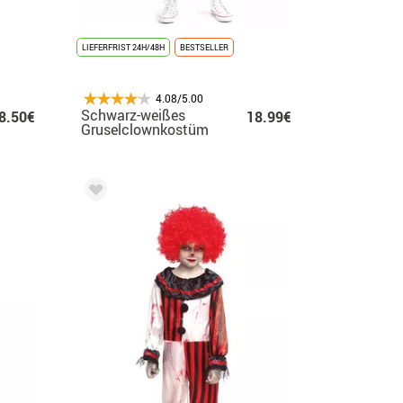
LIEFERFRIST 24H/48H
BESTSELLER
4.08/5.00
Schwarz-weißes
8.50€
18.99€
Gruselclownkostüm
für Mädchen