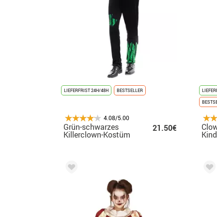
LIEFERFRIST 24H/48H
BESTSELLER
LIEFER
BESTS
4.08/5.00
Grün-schwarzes
Clow
21.50€
Killerclown-Kostüm
Kind
für Herren