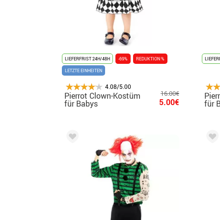
LIEFERFRIST 24H/48H
-69%
REDUKTION %
LIEFER
LETZTE EINHEITEN
4.08/5.00
16.00€
Pierrot Clown-Kostüm
Pier
5.00€
für Babys
für 