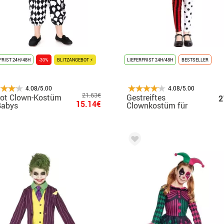
FRIST 24H/48H
-30%
BLITZANGEBOT ⚡
LIEFERFRIST 24H/48H
BESTSELLER
4.08/5.00
4.08/5.00
21.63€
rot Clown-Kostüm
Gestreiftes
2
15.14€
Babys
Clownkostüm für
Mädchen