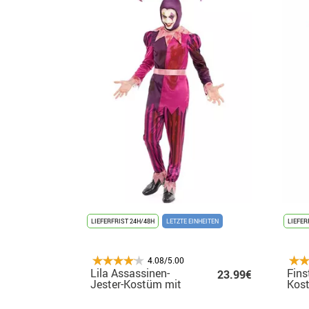
LIEFERFRIST 24H/48H
LETZTE EINHEITEN
LIEFER
4.08/5.00
Lila Assassinen-
Fins
23.99€
Jester-Kostüm mit
Kos
Hut für Herren
mit 
Rau