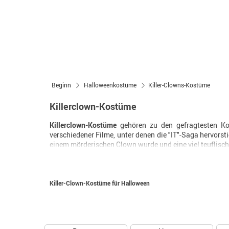
Beginn
Halloweenkostüme
Killer-Clowns-Kostüme
Killerclown-Kostüme
Killerclown-Kostüme
gehören zu den gefragtesten Kos
verschiedener Filme, unter denen die "IT"-Saga hervorst
einem mörderischen Clown wurde und eine viel teuflisch
Killer-Clown-Kostüme für Halloween