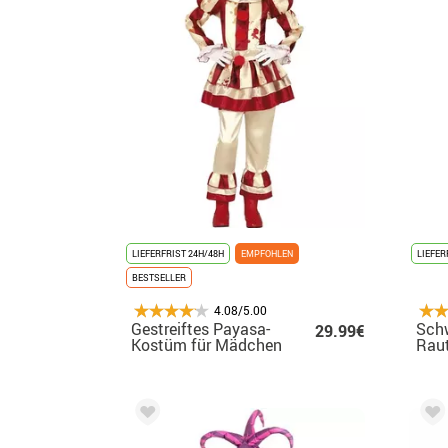
LIEFERFRIST 24H/48H
EMPFOHLEN
LIEFER
BESTSELLER
4.08/5.00
Gestreiftes Payasa-
Schw
29.99€
Kostüm für Mädchen
Rau
für
Juge