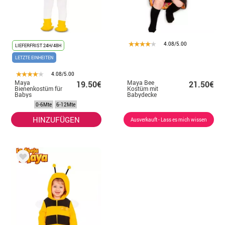
4.08/5.00
LIEFERFRIST 24H/48H
LETZTE EINHEITEN
4.08/5.00
Maya
Maya Bee
19.50€
21.50€
Bienenkostüm für
Kostüm mit
Babys
Babydecke
0-6Mte
6-12Mte
HINZUFÜGEN
Ausverkauft - Lass es mich wissen