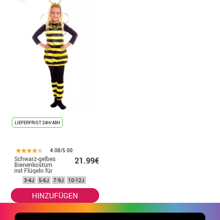
LIEFERFRIST 24H/48H
4.08/5.00
Schwarz-gelbes
21.99€
Bienenkostüm
mit Flügeln für
Mädchen
3-4J
5-6J
7-9J
10-12J
HINZUFÜGEN