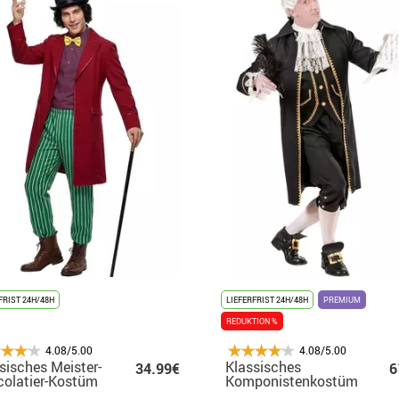
FRIST 24H/48H
LIEFERFRIST 24H/48H
PREMIUM
REDUKTION %
4.08/5.00
4.08/5.00
sisches Meister-
Klassisches
34.99€
6
olatier-Kostüm
Komponistenkostüm
Herren
für Herren