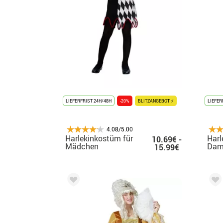
LIEFERFRIST 24H/48H
-20%
BLITZANGEBOT ⚡
LIEFER
4.08/5.00
Harlekinkostüm für
Harl
10.69€ -
Mädchen
Dam
15.99€