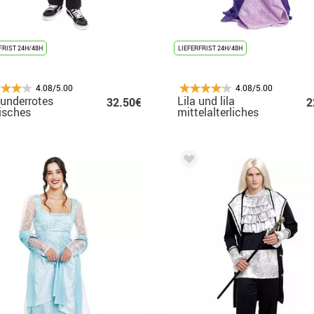
FRIST 24H/48H
LIEFERFRIST 24H/48H
4.08/5.00
4.08/5.00
underrotes
Lila und lila
32.50€
2
isches
mittelalterliches
ogskostüm für
Damenkostüm für
er
Mädchen