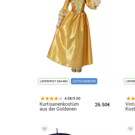
LIEFERFRIST 24H/48H
LETZTE EINHEITEN
LIEFER
4.08/5.00
Kurtisanenkostüm
Vint
26.50€
aus der Goldenen
Kost
Epoche für Damen