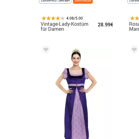
LIEFERFRIST 24H/48H
EMPFOHLEN
LIEFER
4.08/5.00
Vintage-Lady-Kostüm
Rosa
28.99€
für Damen
Marq
Mäd