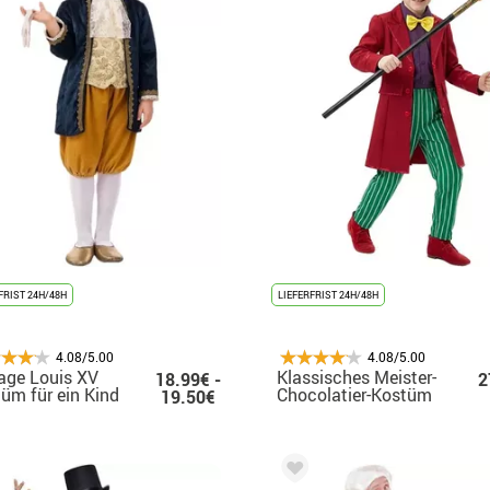
FRIST 24H/48H
LIEFERFRIST 24H/48H
4.08/5.00
4.08/5.00
age Louis XV
Klassisches Meister-
18.99€ -
2
üm für ein Kind
Chocolatier-Kostüm
19.50€
für Jungen