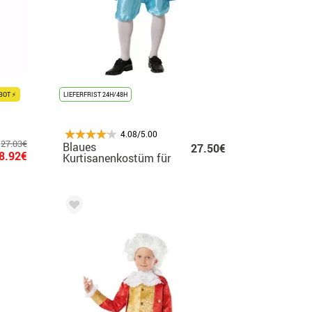
BOT ⚡
LIEFERFRIST 24H/48H
4.08/5.00
27.03€
Blaues
27.50€
8.92€
Kurtisanenkostüm für
Herren