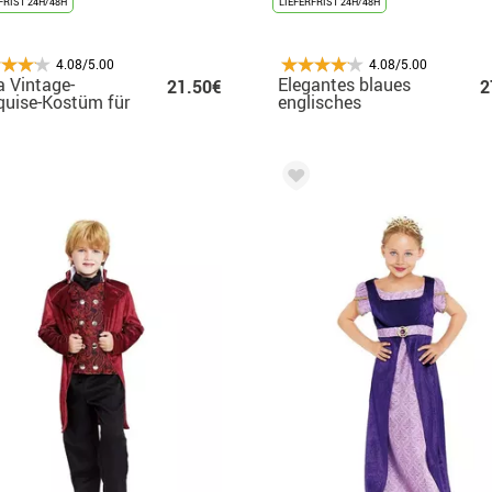
FRIST 24H/48H
LIEFERFRIST 24H/48H
4.08/5.00
4.08/5.00
 Vintage-
Elegantes blaues
21.50€
2
uise-Kostüm für
englisches
chen
Lordkostüm für
Jungen