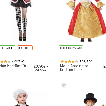
FRIST 24H/48H
BESTSELLER
LIEFERFRIST 24H/48H
4.08/5.00
4.08/5.00
ekin Kostüm für
Marie-Antoinette-
23.50€ -
2
en
Kostüm für ein
24.99€
Mädchen