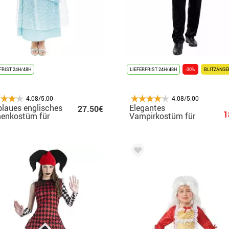
FRIST 24H/48H
LIEFERFRIST 24H/48H
-30%
BLITZANGE
4.08/5.00
4.08/5.00
blaues englisches
Elegantes
27.50€
1
enkostüm für
Vampirkostüm für
en
Herren