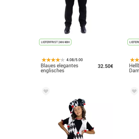
LIEFERFRIST 24H/48H
LIEFER
4.08/5.00
Blaues elegantes
Hell
32.50€
englisches
Dam
Herrenkostüm für
Dam
Herren