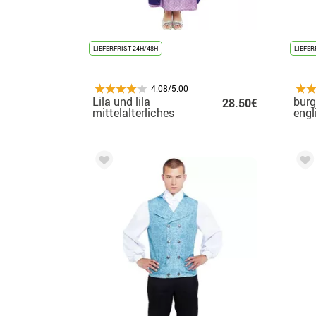
LIEFERFRIST 24H/48H
LIEFER
4.08/5.00
Lila und lila
burg
28.50€
mittelalterliches
engl
Damenkostüm für
Herz
Damen
Kind