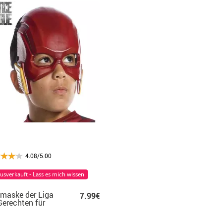
4.08/5.00
usverkauft - Lass es mich wissen
zmaske der Liga
7.99€
Gerechten für
er