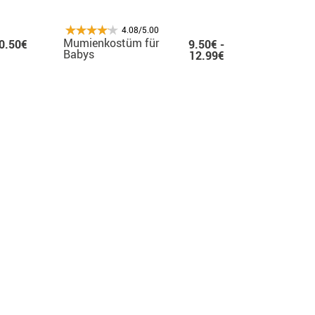
4.08/5.00
Mumienkostüm für
0.50€
9.50€ -
Babys
12.99€