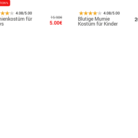
TION %
4.08/5.00
4.08/5.00
15.98€
ienkostüm für
Blutige Mumie
2
5.00€
ys
Kostüm für Kinder
und Babys