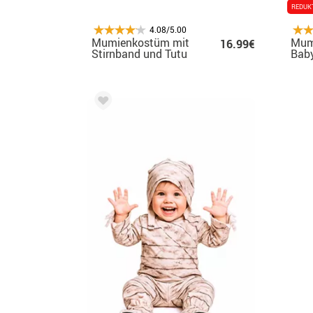
REDUK
4.08/5.00
Mumienkostüm mit
Mum
16.99€
Stirnband und Tutu
Bab
für Baby und
Mädchen