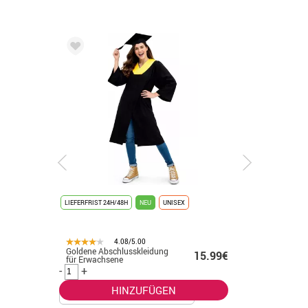
LIEFERFRIST 24H/48H
NEU
UNISEX
LIEFERFRIST
4.08/5.00
Goldene Abschlusskleidung
Vergolde
.99€
15.99€
für Erwachsene
Abschlus
-
+
-
+
HINZUFÜGEN