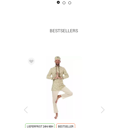
BESTSELLERS
LIEFERFRIST 24H/48H
BESTSELLER
LIEFERFRIST