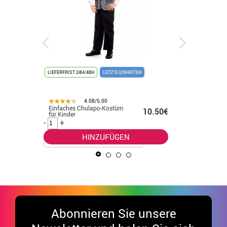
LIEFERFRIST 24H/48H
LETZTE EINHEITEN
LIEFERFRIST
4.08/5.00
Einfaches Chulapo-Kostüm
Vampir-D
.99€
10.50€
für Kinder
Herren
-
+
-
+
HINZUFÜGEN
Abonnieren Sie unsere