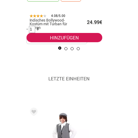
4.08/5.00
Indisches Bollywood-
Silbernes
.99€
24.99€
Kostüm mit Turban für
Kostüm f
Herren
-
+
-
+
HINZUFÜGEN
LETZTE EINHEITEN