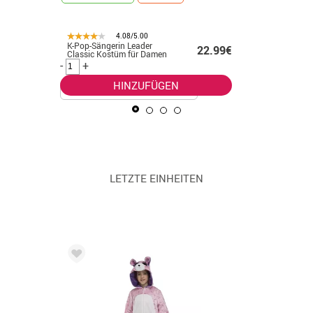
4.08/5.00
K-Pop-Sängerin Leader
Indisches
.50€
22.99€
Classic Kostüm für Damen
Kostüm m
Herren
-
+
-
+
HINZUFÜGEN
LETZTE EINHEITEN