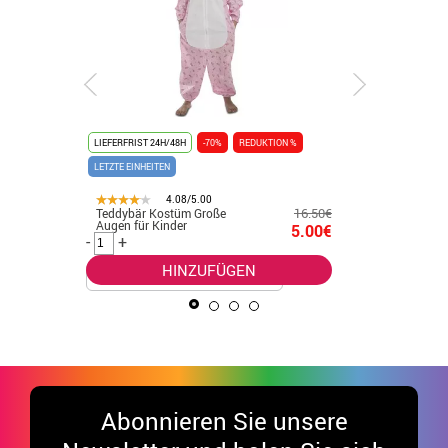
LIEFERFRIST 24H/48H
-70%
REDUKTION %
LIEFERFRIST
LETZTE EINHEITEN
LETZTE EINH
4.08/5.00
16.50€
Teddybär Kostüm Große
Braunes
.99€
Augen für Kinder
Kinderko
5.00€
-
+
-
+
HINZUFÜGEN
Abonnieren Sie unsere