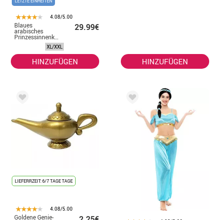
LETZTE EINHEITEN
4.08/5.00
Blaues
29.99€
arabisches
Prinzessinnenkostüm
für Damen
XL/XXL
HINZUFÜGEN
HINZUFÜGEN
LIEFERRZEIT: 6/7 TAGE TAGE
4.08/5.00
Goldene Genie-
2.25€