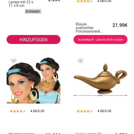
4.08/5.00
Lampe mit 22 x
11 x 8 cm
EinheitsGr.
Blaues
21.99€
arabisches
Prinzessinnenkostüm
für Damen
HINZUFÜGEN
Ausverkauft - Lass es mich wissen
4.08/5.00
4.08/5.00
Wüstenprinzessin
Genie Lampe 22