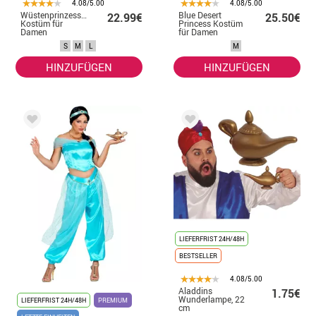
4.08/5.00
4.08/5.00
Wüstenprinzessin
Blue Desert
22.99€
25.50€
Kostüm für
Princess Kostüm
Damen
für Damen
S
M
L
M
HINZUFÜGEN
HINZUFÜGEN
LIEFERFRIST 24H/48H
BESTSELLER
4.08/5.00
Aladdins
1.75€
Wunderlampe, 22
LIEFERFRIST 24H/48H
PREMIUM
cm