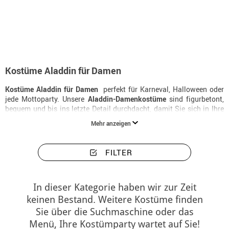
Beginn
Kostüme
Disney
Aladdin
Kostüme damen Aladdin
Kostüme Aladdin für Damen
Kostüme Aladdin für Damen
 perfekt für Karneval, Halloween oder
jede Mottoparty. Unsere
Aladdin-Damenkostüme
sind figurbetont,
bequem und bis ins letzte Detail durchdacht, damit Sie sich in Ihre
Lieblingsrolle verwandeln können. Ein
Damenkostüm aladdin
in
Mehr anzeigen
Topqualität, verfügbar von S bis XXL.
FILTER
In dieser Kategorie haben wir zur Zeit
keinen Bestand. Weitere Kostüme finden
Sie über die Suchmaschine oder das
Menü, Ihre Kostümparty wartet auf Sie!