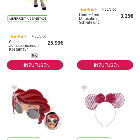
4.08/5.00
Haarreif mit
3.25€
Mausohren,
LIEFERRZEIT: 4/5 TAGE TAGE
Schleife und
Pailletten
4.08/5.00
Gelbes
25.99€
Zombieprinzessin
Kostüm für
Damen
M-L
HINZUFÜGEN
HINZUFÜGEN