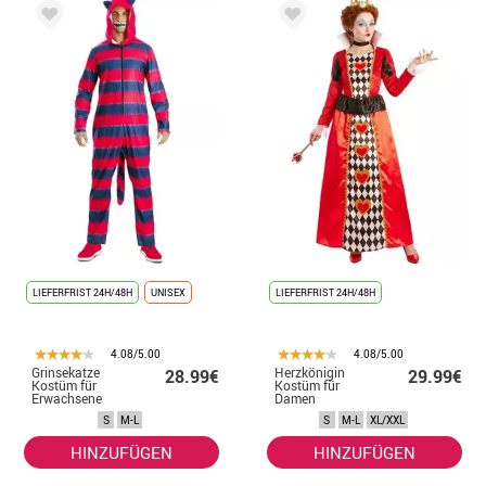
LIEFERFRIST 24H/48H
UNISEX
LIEFERFRIST 24H/48H
4.08/5.00
4.08/5.00
Grinsekatze
Herzkönigin
28.99€
29.99€
Kostüm für
Kostüm für
Erwachsene
Damen
S
M-L
S
M-L
XL/XXL
HINZUFÜGEN
HINZUFÜGEN