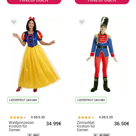
LIEFERFRIST 24H/48H
LIEFERFRIST 24H/48H
4.08/5.00
4.08/5.00
Waldprinzessin
Zinnsoldat
34.99€
36.50€
Kostüm für
Kostüm für
Damen
Damen
S
M-L
S
XL/XXL