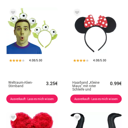
4.08/5.00
4.08/5.00
Weltraum-Alien-
Haarband „Kleine
3.25€
0.99€
Stirnband
Maus“ mit roter
Schleife und
weißen Punkten
Ausverkauft - Lass es mich wissen
Ausverkauft - Lass es mich wissen