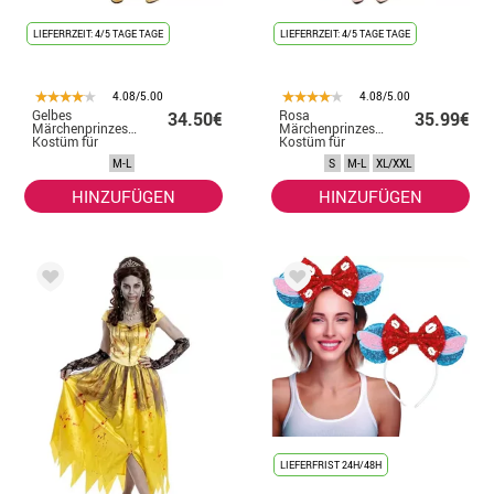
LIEFERRZEIT: 4/5 TAGE TAGE
LIEFERRZEIT: 4/5 TAGE TAGE
4.08/5.00
4.08/5.00
Gelbes
Rosa
34.50€
35.99€
Märchenprinzessin
Märchenprinzessin
Kostüm für
Kostüm für
Damen
Damen
M-L
S
M-L
XL/XXL
HINZUFÜGEN
HINZUFÜGEN
LIEFERFRIST 24H/48H