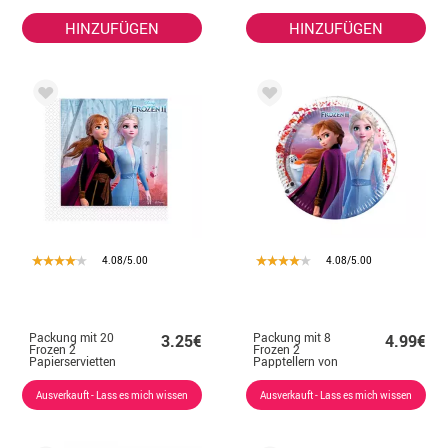
HINZUFÜGEN
HINZUFÜGEN
4.08/5.00
4.08/5.00
Packung mit 20
Packung mit 8
3.25€
4.99€
Frozen 2
Frozen 2
Papierservietten
Papptellern von
33x33 cm
23 cm
Ausverkauft - Lass es mich wissen
Ausverkauft - Lass es mich wissen