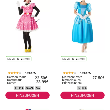
LIEFERFRIST 24H/48H
LIEFERFRIST 24H/48H
4.08/5.00
4.08/5.00
Cartoon Maus
Märchenhaftes
22.50€ -
27.50€
Kostüm für
himmelblaues
23.99€
Damen
Prinzessinnenkostüm
für Damen
S
M-L
XL/XXL
XXL
S
M-L
HINZUFÜGEN
HINZUFÜGEN