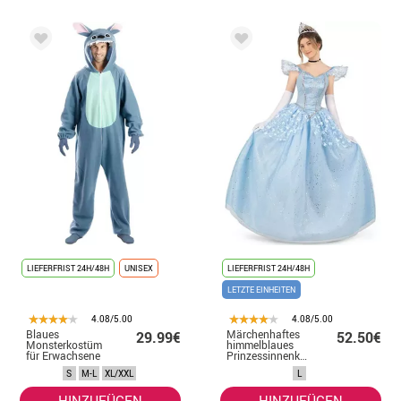
LIEFERFRIST 24H/48H
UNISEX
LIEFERFRIST 24H/48H
LETZTE EINHEITEN
4.08/5.00
4.08/5.00
Blaues
Märchenhaftes
29.99€
52.50€
Monsterkostüm
himmelblaues
für Erwachsene
Prinzessinnenkostüm
für Damen
S
M-L
XL/XXL
L
HINZUFÜGEN
HINZUFÜGEN