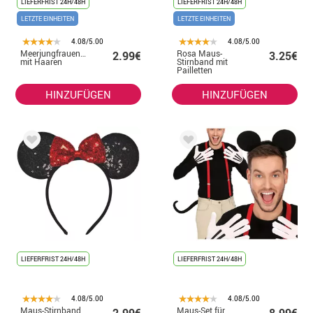
LIEFERFRIST 24H/48H
LIEFERFRIST 24H/48H
LETZTE EINHEITEN
LETZTE EINHEITEN
4.08/5.00
4.08/5.00
Meerjungfrauenbrille
Rosa Maus-
2.99€
3.25€
mit Haaren
Stirnband mit
Pailletten
HINZUFÜGEN
HINZUFÜGEN
LIEFERFRIST 24H/48H
LIEFERFRIST 24H/48H
4.08/5.00
4.08/5.00
Maus-Stirnband
Maus-Set für
2.99€
8.99€