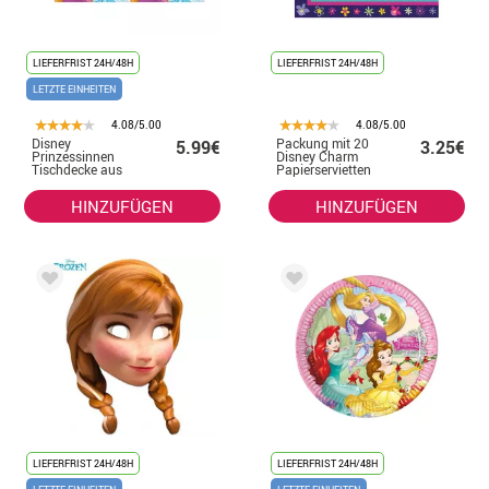
LIEFERFRIST 24H/48H
LIEFERFRIST 24H/48H
LETZTE EINHEITEN
4.08/5.00
4.08/5.00
Disney
Packung mit 20
5.99€
3.25€
Prinzessinnen
Disney Charm
Tischdecke aus
Papierservietten
Kunststoff
33 x 33 cm
120x180 cm
HINZUFÜGEN
HINZUFÜGEN
LIEFERFRIST 24H/48H
LIEFERFRIST 24H/48H