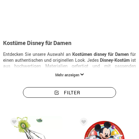
Beginn
Kostüme
Kostüme Disney für Frauen
Kostüme Disney für Damen
Entdecken Sie unsere Auswahl an
Kostümen disney für Damen
für
einen authentischen und originellen Look. Jedes
Disney-Kostüm
ist
aus hochwertigen Materialien gefertigt und mit passenden
Accessoires erhältlich. Das ideale
Damenkostüm disney
für
Mehr anzeigen
Karneval und Halloween.
FILTER