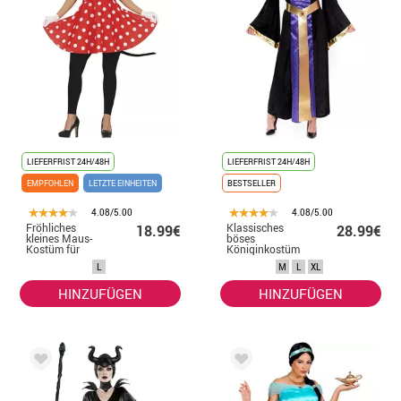
LIEFERFRIST 24H/48H
LIEFERFRIST 24H/48H
EMPFOHLEN
LETZTE EINHEITEN
BESTSELLER
4.08/5.00
4.08/5.00
Fröhliches
Klassisches
18.99€
28.99€
kleines Maus-
böses
Kostüm für
Königinkostüm
Damen
für Damen
L
M
L
XL
HINZUFÜGEN
HINZUFÜGEN