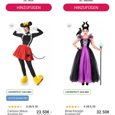
HINZUFÜGEN
HINZUFÜGEN
LIEFERFRIST 24H/48H
LIEFERFRIST 24H/48H
LETZTE EINHEITEN
4.08/5.00
4.08/5.00
Cartoon Maus
Böse Königin
23.50€ -
32.50€
Kostüm für
Kostüm für