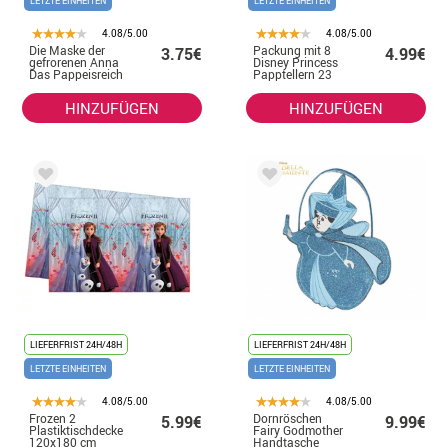
LETZTE EINHEITEN
LETZTE EINHEITEN
4.08/5.00
4.08/5.00
Die Maske der
Packung mit 8
3.75€
4.99€
gefrorenen Anna
Disney Princess
Das Pappeisreich
Papptellern 23
cm
HINZUFÜGEN
HINZUFÜGEN
LIEFERFRIST 24H/48H
LIEFERFRIST 24H/48H
LETZTE EINHEITEN
LETZTE EINHEITEN
4.08/5.00
4.08/5.00
Frozen 2
Dornröschen
5.99€
9.99€
Plastiktischdecke
Fairy Godmother
120x180 cm
Handtasche