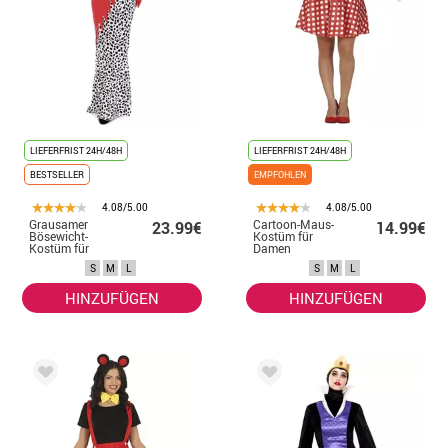
LIEFERFRIST 24H/48H
LIEFERFRIST 24H/48H
BESTSELLER
EMPFOHLEN
4.08/5.00
4.08/5.00
Grausamer
Cartoon-Maus-
23.99€
14.99€
Bösewicht-
Kostüm für
Kostüm für
Damen
Damen
S
M
L
S
M
L
HINZUFÜGEN
HINZUFÜGEN