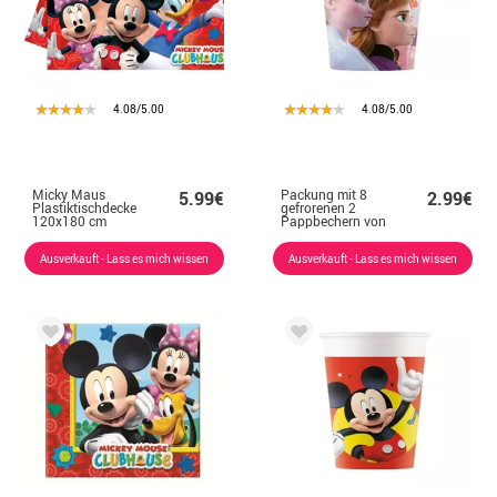
4.08/5.00
4.08/5.00
Micky Maus
Packung mit 8
5.99€
2.99€
Plastiktischdecke
gefrorenen 2
120x180 cm
Pappbechern von
200 ml
Ausverkauft - Lass es mich wissen
Ausverkauft - Lass es mich wissen