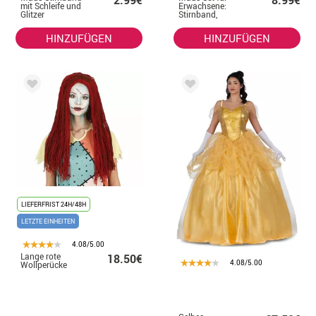
mit Schleife und
Erwachsene:
Glitzer
Stirnband,
Handschuhe,
Schwanz und
HINZUFÜGEN
HINZUFÜGEN
Hosenträger
LIEFERFRIST 24H/48H
LETZTE EINHEITEN
4.08/5.00
Lange rote
18.50€
4.08/5.00
Wollperücke