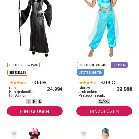
LIEFERFRIST 24H/48H
LIEFERFRIST 24H/48H
PREMIUM
BESTSELLER
LETZTE EINHEITEN
4.08/5.00
4.08/5.00
Böses
Blaues
24.99€
29.99€
Königinkostüm
arabisches
für Damen
Prinzessinnenkostüm
für Damen
S
M
L
XL/XXL
HINZUFÜGEN
HINZUFÜGEN