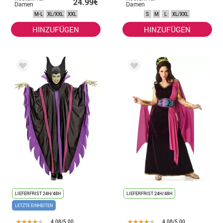
24.99€
Damen
Damen
M-L
XL/XXL
XXL
S
M
L
XL/XXL
HINZUFÜGEN
HINZUFÜGEN
LIEFERFRIST 24H/48H
LIEFERFRIST 24H/48H
LETZTE EINHEITEN
4.08/5.00
4.08/5.00