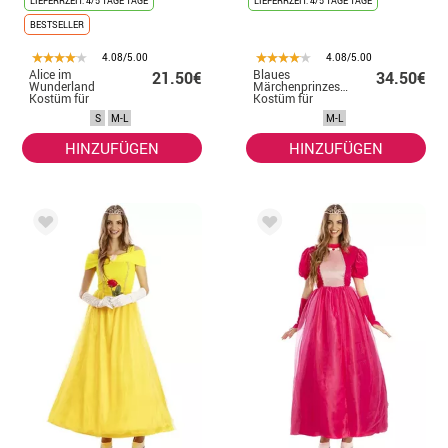
LIEFERRZEIT: 4/5 TAGE TAGE
LIEFERRZEIT: 4/5 TAGE TAGE
BESTSELLER
4.08/5.00
4.08/5.00
Alice im
Blaues
21.50€
34.50€
Wunderland
Märchenprinzessin
Kostüm für
Kostüm für
Damen
Damen
S
M-L
M-L
HINZUFÜGEN
HINZUFÜGEN