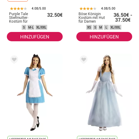
4.08/5.00
4.08/5.00
Purple Tale
Böse Königin
32.50€
36.50€ -
Stiefmutter-
Kostüm mit Hut
37.50€
Kostüm für
für Damen
Damen
S
M-L
XL/XXL
XS
S
M
L
XL/XXL
HINZUFÜGEN
HINZUFÜGEN