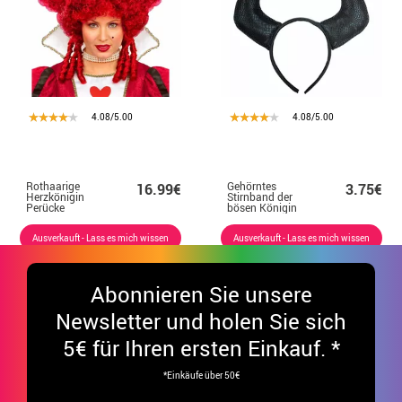
4.08/5.00
4.08/5.00
Rothaarige
Gehörntes
16.99€
3.75€
Herzkönigin
Stirnband der
Perücke
bösen Königin
Ausverkauft - Lass es mich wissen
Ausverkauft - Lass es mich wissen
Abonnieren Sie unsere
Newsletter und holen Sie sich
5€ für Ihren ersten Einkauf. *
*Einkäufe über 50€