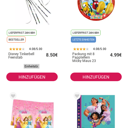
LIEFERFRIST 24H/48H
LIEFERFRIST 24H/48H
BESTSELLER
LETZTE EINHEITEN
4.08/5.00
4.08/5.00
Disney Tinkerbell
Packung mit 8
8.50€
4.99€
Feenstab
Papptellern
Micky Maus 23
cm
EinheitsGr.
HINZUFÜGEN
HINZUFÜGEN