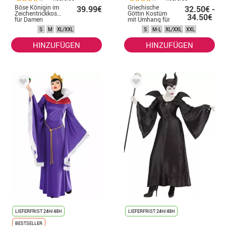
Böse Königin im
Griechische
39.99€
32.50€ -
Zeichentrickkostüm
Göttin Kostüm
34.50€
für Damen
mit Umhang für
Damen
S
M
XL/XXL
S
M-L
XL/XXL
XXL
HINZUFÜGEN
HINZUFÜGEN
LIEFERFRIST 24H/48H
LIEFERFRIST 24H/48H
BESTSELLER