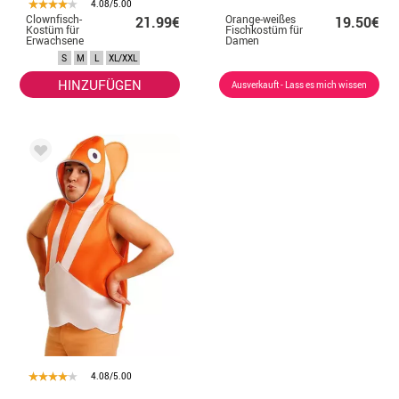
4.08/5.00
Clownfisch-
Orange-weißes
21.99€
19.50€
Kostüm für
Fischkostüm für
Erwachsene
Damen
S
M
L
XL/XXL
HINZUFÜGEN
Ausverkauft - Lass es mich wissen
4.08/5.00