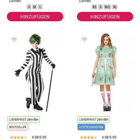
Damen
Damen
S
M
L
XS
S
M/L
XL
HINZUFÜGEN
HINZUFÜGEN
LIEFERFRIST 24H/48H
LIEFERFRIST 24H/48H
BESTSELLER
LETZTE EINHEITEN
4.08/5.00
4.08/5.00