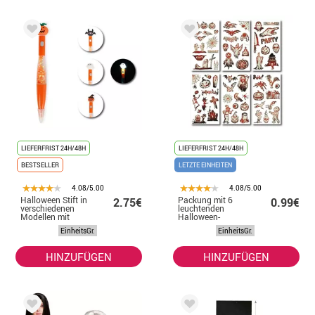
LIEFERFRIST 24H/48H
LIEFERFRIST 24H/48H
BESTSELLER
LETZTE EINHEITEN
4.08/5.00
4.08/5.00
Halloween Stift in
Packung mit 6
2.75€
0.99€
verschiedenen
leuchtenden
Modellen mit
Halloween-
Licht 17,5 cm
Tattoos in
EinheitsGr.
EinheitsGr.
verschiedenen
6,8-cm-Modellen
HINZUFÜGEN
HINZUFÜGEN