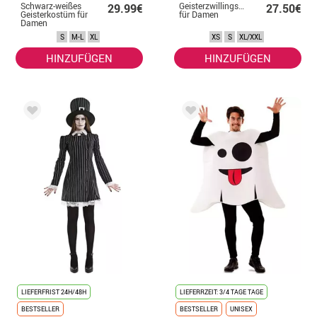
Schwarz-weißes
Geisterzwillingskostüm
29.99€
27.50€
Geisterkostüm für
für Damen
Damen
S
M-L
XL
XS
S
XL/XXL
HINZUFÜGEN
HINZUFÜGEN
LIEFERFRIST 24H/48H
LIEFERRZEIT: 3/4 TAGE TAGE
BESTSELLER
BESTSELLER
UNISEX