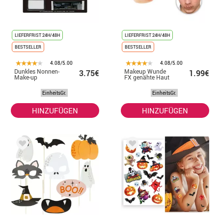
LIEFERFRIST 24H/48H
LIEFERFRIST 24H/48H
BESTSELLER
BESTSELLER
4.08/5.00
4.08/5.00
Dunkles Nonnen-
Makeup Wunde
3.75€
1.99€
Make-up
FX genähte Haut
EinheitsGr.
EinheitsGr.
HINZUFÜGEN
HINZUFÜGEN