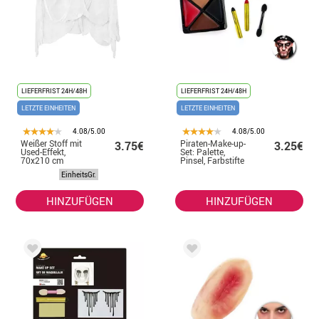
LIEFERFRIST 24H/48H
LIEFERFRIST 24H/48H
LETZTE EINHEITEN
LETZTE EINHEITEN
4.08/5.00
4.08/5.00
Weißer Stoff mit
Piraten-Make-up-
3.75€
3.25€
Used-Effekt,
Set: Palette,
70x210 cm
Pinsel, Farbstifte
und Schwamm
EinheitsGr.
HINZUFÜGEN
HINZUFÜGEN