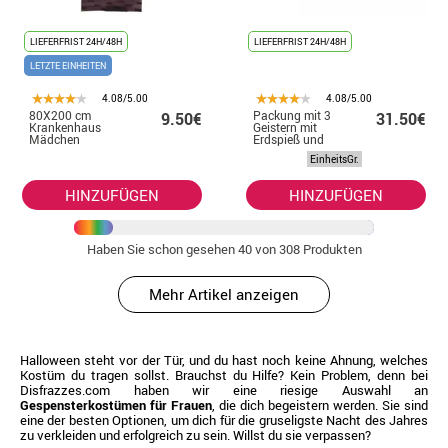
LIEFERFRIST 24H/48H
LIEFERFRIST 24H/48H
LETZTE EINHEITEN
4.08/5.00
4.08/5.00
80X200 cm
Packung mit 3
9.50€
31.50€
Krankenhaus
Geistern mit
Mädchen
Erdspieß und
Fensterdekoration
Licht von 90 x 70
EinheitsGr.
cm
HINZUFÜGEN
HINZUFÜGEN
Haben Sie schon gesehen
40
von 308 Produkten
Mehr Artikel anzeigen
Halloween steht vor der Tür, und du hast noch keine Ahnung, welches
Kostüm du tragen sollst. Brauchst du Hilfe? Kein Problem, denn bei
Disfrazzes.com haben wir eine riesige Auswahl an
Gespensterkostümen für Frauen
, die dich begeistern werden. Sie sind
eine der besten Optionen, um dich für die gruseligste Nacht des Jahres
zu verkleiden und erfolgreich zu sein. Willst du sie verpassen?