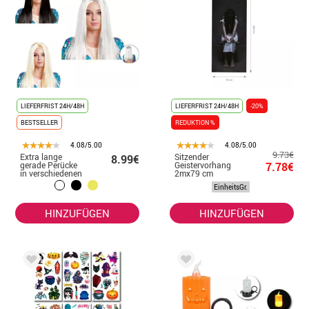
LIEFERFRIST 24H/48H
LIEFERFRIST 24H/48H
-20%
BESTSELLER
REDUKTION %
4.08/5.00
4.08/5.00
9.73€
Extra lange
Sitzender
8.99€
gerade Perücke
Geistervorhang
7.78€
in verschiedenen
2mx79 cm
Farben
EinheitsGr.
HINZUFÜGEN
HINZUFÜGEN