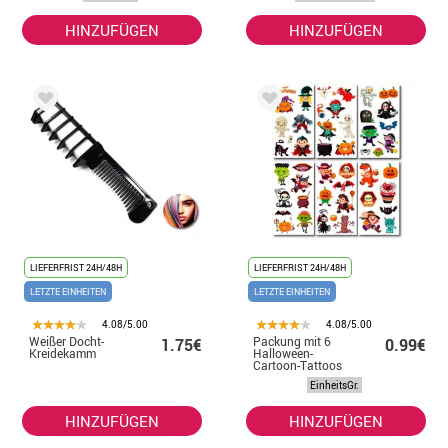
cm
HINZUFÜGEN
HINZUFÜGEN
LIEFERFRIST 24H/48H
LIEFERFRIST 24H/48H
LETZTE EINHEITEN
LETZTE EINHEITEN
4.08/5.00
4.08/5.00
Weißer Docht-
Packung mit 6
1.75€
0.99€
Kreidekamm
Halloween-
Cartoon-Tattoos
in verschiedenen
EinheitsGr.
6,8-cm-Modellen
HINZUFÜGEN
HINZUFÜGEN