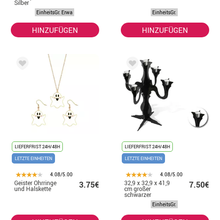
Silber
EinheitsGr. Erwa
EinheitsGr.
HINZUFÜGEN
HINZUFÜGEN
LIEFERFRIST 24H/48H
LIEFERFRIST 24H/48H
LETZTE EINHEITEN
LETZTE EINHEITEN
4.08/5.00
4.08/5.00
Geister Ohrringe
32,9 x 32,9 x 41,9
3.75€
7.50€
und Halskette
cm großer
schwarzer
Kerzenhalter aus
EinheitsGr.
Kunststoff