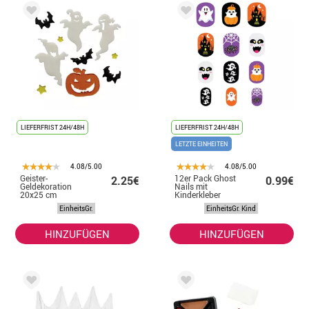
LIEFERFRIST 24H/48H
LIEFERFRIST 24H/48H
LETZTE EINHEITEN
4.08/5.00
4.08/5.00
Geister-
12er Pack Ghost
2.25€
0.99€
Geldekoration
Nails mit
20x25 cm
Kinderkleber
EinheitsGr.
EinheitsGr. Kind
HINZUFÜGEN
HINZUFÜGEN