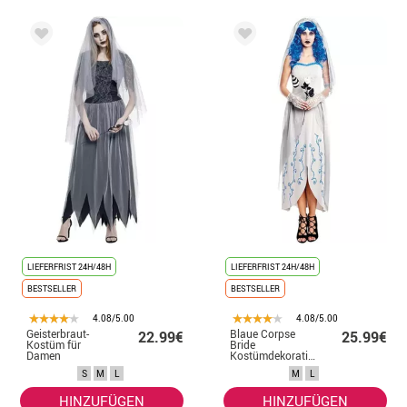
LIEFERFRIST 24H/48H
LIEFERFRIST 24H/48H
BESTSELLER
BESTSELLER
4.08/5.00
4.08/5.00
Geisterbraut-
Blaue Corpse
22.99€
25.99€
Kostüm für
Bride
Damen
Kostümdekoration
für Damen
S
M
L
M
L
HINZUFÜGEN
HINZUFÜGEN