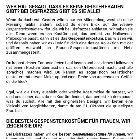
WER HAT GESAGT, DASS ES KEINE GEISTERFRAUEN
GIBT? BEI DISFRAZZES GIBT ES SIE ALLE!
Wenn du dachtest, Geister wären nur ein Männerding, wirst du deine
Meinung radikal ändern, sobald du einen Blick auf die
Frauen-
Gespensterkostüme
wirfst, die wir bei Disfrazzes anbieten. Wir haben sie
alle! Denn wenn es ein Kostüm gibt, das perfekt zur Halloween-
Philosophie passt, dann ist es das
Gespensterkostüm
. Das wissen wir,
und deshalb haben wir exklusiv für dich eine riesige Kollektion mit der
größten Auswahl an Frauen-Gespensterkostümen im Netz
zusammengestellt.
Du kannst deiner Fantasie freien Lauf lassen und alle dieses Halloween
mit einem Kostüm überraschen, das den Unterschied macht und alle
sprachlos machen wird. Du kannst es sogar noch realistischer
gestalten mit etwas Make-up und einer Reihe von Accessoires. Gefällt
dir die Idee?
Egal, wie die Party aussieht oder welche Kostümidee du hattest, wir
sind uns sicher, dass du ein Kostüm findest, das perfekt zu dem passt,
was du suchst. Alle mit den originellsten Designs, wir bieten eine
Vielzahl von Möglichkeiten, damit du am 31. Oktober die gruseligste
Frau bist.
DIE BESTEN GESPENSTERKOSTÜME FÜR FRAUEN, WIR
ZEIGEN SIE DIR!
Bei Disfrazzes haben wir die besten
Gespensterkostüme für Frauen
. Wir
haben sie alle, und du wirst mit jeder Wahl richtig liegen. Einige sind