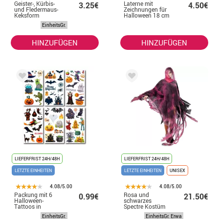
Geister-, Kürbis-
Laterne mit
3.25€
4.50€
und Fledermaus-
Zeichnungen für
Keksform
Halloween 18 cm
EinheitsGr.
HINZUFÜGEN
HINZUFÜGEN
LIEFERFRIST 24H/48H
LIEFERFRIST 24H/48H
LETZTE EINHEITEN
LETZTE EINHEITEN
UNISEX
4.08/5.00
4.08/5.00
Packung mit 6
Rosa und
0.99€
21.50€
Halloween-
schwarzes
Tattoos in
Spectre Kostüm
verschiedenen
oder Tunika für
EinheitsGr.
EinheitsGr. Erwa
6,8-cm-Modellen
Erwachsene 160