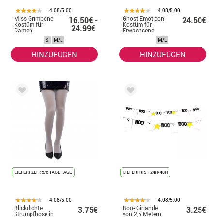
4.08/5.00
4.08/5.00
Miss Grimbone
Ghost Emoticon
16.50€ -
24.50€
Kostüm für
Kostüm für
24.99€
Damen
Erwachsene
S
M/L
M/L
HINZUFÜGEN
HINZUFÜGEN
LIEFERRZEIT: 5/6 TAGE TAGE
LIEFERFRIST 24H/48H
4.08/5.00
4.08/5.00
Blickdichte
Boo- Girlande
3.75€
3.25€
Strumpfhose in
von 2,5 Metern