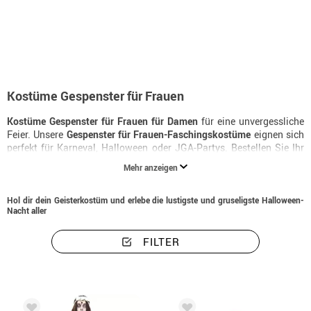
Beginn
Halloweenkostüme
Geisterkostüme
Kostüme Gespenster für Frau
Kostüme Gespenster für Frauen
Kostüme Gespenster für Frauen für Damen
für eine unvergessliche
Feier. Unsere
Gespenster für Frauen-Faschingskostüme
eignen sich
perfekt für Karneval, Halloween oder JGA-Partys. Bestellen Sie Ihr
Damenkostüm gespenster für frauen
jetzt und erhalten Sie es in 24
Mehr anzeigen
Stunden.
Hol dir dein Geisterkostüm und erlebe die lustigste und gruseligste Halloween-
Nacht aller
FILTER