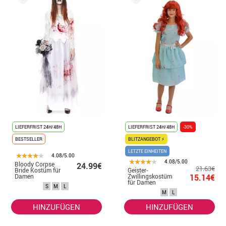
LIEFERFRIST 24H/48H
LIEFERFRIST 24H/48H
-30%
BESTSELLER
BLITZANGEBOT ⚡
LETZTE EINHEITEN
4.08/5.00
4.08/5.00
Bloody Corpse
24.99€
21.63€
Bride Kostüm für
Geister-
Damen
Zwillingskostüm
15.14€
für Damen
S
M
L
M
L
HINZUFÜGEN
HINZUFÜGEN