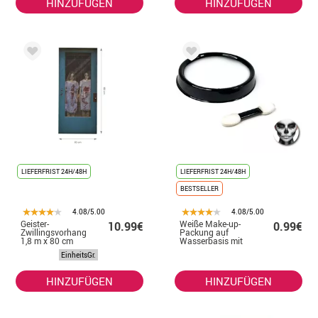
HINZUFÜGEN
HINZUFÜGEN
LIEFERFRIST 24H/48H
LIEFERFRIST 24H/48H
BESTSELLER
4.08/5.00
4.08/5.00
Geister-
Weiße Make-up-
10.99€
0.99€
Zwillingsvorhang
Packung auf
1,8 m x 80 cm
Wasserbasis mit
Pinsel
EinheitsGr.
HINZUFÜGEN
HINZUFÜGEN