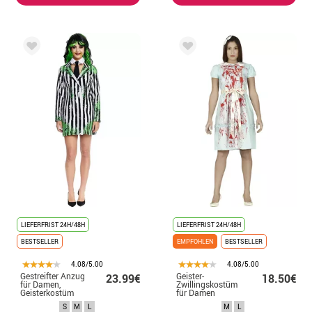
LIEFERFRIST 24H/48H
LIEFERFRIST 24H/48H
BESTSELLER
EMPFOHLEN
BESTSELLER
4.08/5.00
4.08/5.00
Gestreifter Anzug
Geister-
23.99€
18.50€
für Damen,
Zwillingskostüm
Geisterkostüm
für Damen
S
M
L
M
L