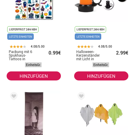
LIEFERFRIST 24H/48H
LIEFERFRIST 24H/48H
LETZTE EINHEITEN
LETZTE EINHEITEN
4.08/5.00
4.08/5.00
Packung mit 6
Halloween-
0.99€
2.99€
Spukhaus-
Kerzenständer
Tattoos in
mit Licht in
verschiedenen
verschiedenen
EinheitsGr.
EinheitsGr.
6,8-cm-Modellen
7x8 cm-Modellen
HINZUFÜGEN
HINZUFÜGEN