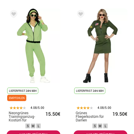
LIEFERFRIST 24H/48H
LIEFERFRIST 24H/48H
EMPFOHLEN
4.08/5.00
4.08/5.00
Neongrünes
Grünes
15.50€
19.50€
Trainingsanzug-
Fliegerkostüm für
Kostüm für
Damen
Damen
S
M
L
S
M
L