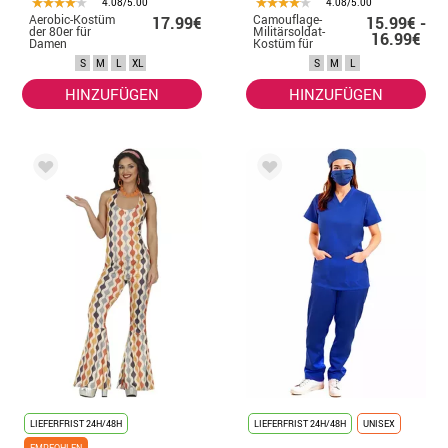
4.08/5.00
4.08/5.00
Aerobic-Kostüm
Camouflage-
17.99€
15.99€ -
der 80er für
Militärsoldat-
16.99€
Damen
Kostüm für
Damen
S
M
L
XL
S
M
L
HINZUFÜGEN
HINZUFÜGEN
LIEFERFRIST 24H/48H
LIEFERFRIST 24H/48H
UNISEX
EMPFOHLEN