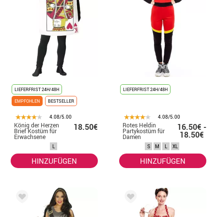
LIEFERFRIST 24H/48H
LIEFERFRIST 24H/48H
EMPFOHLEN
BESTSELLER
4.08/5.00
4.08/5.00
König der Herzen
Rotes Heldin
18.50€
16.50€ -
Brief Kostüm für
Partykostüm für
18.50€
Erwachsene
Damen
L
S
M
L
XL
HINZUFÜGEN
HINZUFÜGEN