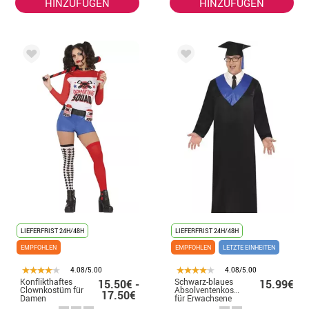
HINZUFÜGEN
HINZUFÜGEN
LIEFERFRIST 24H/48H
LIEFERFRIST 24H/48H
EMPFOHLEN
EMPFOHLEN
LETZTE EINHEITEN
4.08/5.00
4.08/5.00
Konflikthaftes
Schwarz-blaues
15.50€ -
15.99€
Clownkostüm für
Absolventenkostüm
17.50€
Damen
für Erwachsene