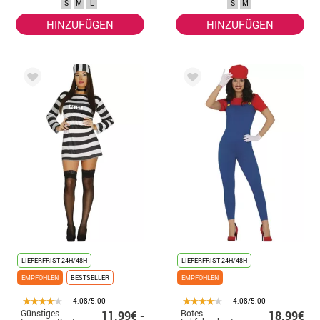
S
M
L
S
M
HINZUFÜGEN
HINZUFÜGEN
LIEFERFRIST 24H/48H
LIEFERFRIST 24H/48H
EMPFOHLEN
BESTSELLER
EMPFOHLEN
4.08/5.00
4.08/5.00
Günstiges
Rotes
11.99€ -
18.99€