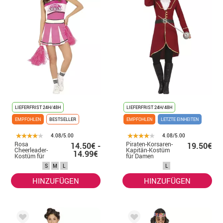
LIEFERFRIST 24H/48H
LIEFERFRIST 24H/48H
EMPFOHLEN
BESTSELLER
EMPFOHLEN
LETZTE EINHEITEN
4.08/5.00
4.08/5.00
Rosa
Piraten-Korsaren-
14.50€ -
19.50€
Cheerleader-
Kapitän-Kostüm
14.99€
Kostüm für
für Damen
Damen
S
M
L
L
HINZUFÜGEN
HINZUFÜGEN