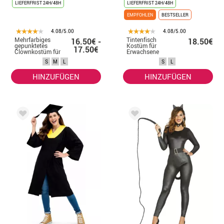
LIEFERFRIST 24H/48H
LIEFERFRIST 24H/48H
EMPFOHLEN
BESTSELLER
4.08/5.00
4.08/5.00
Mehrfarbiges
Tintenfisch
16.50€ -
18.50€
gepunktetes
Kostüm für
17.50€
Clownkostüm für
Erwachsene
Damen
S
M
L
S
L
HINZUFÜGEN
HINZUFÜGEN