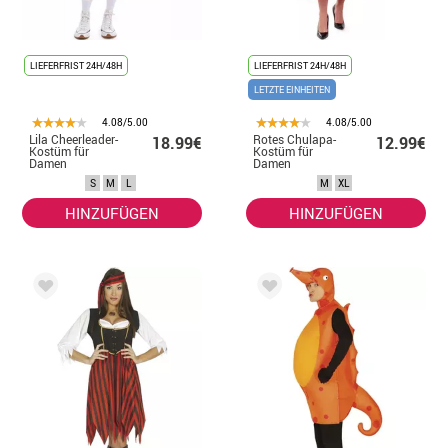
LIEFERFRIST 24H/48H
LIEFERFRIST 24H/48H
LETZTE EINHEITEN
4.08/5.00
4.08/5.00
Lila Cheerleader-
Rotes Chulapa-
18.99€
12.99€
Kostüm für
Kostüm für
Damen
Damen
S
M
L
M
XL
HINZUFÜGEN
HINZUFÜGEN