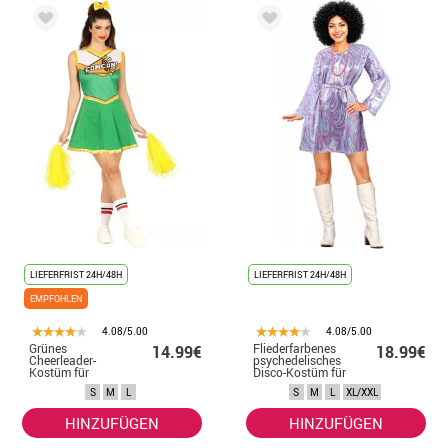
LIEFERFRIST 24H/48H
LIEFERFRIST 24H/48H
EMPFOHLEN
4.08/5.00
4.08/5.00
Grünes
Fliederfarbenes
14.99€
18.99€
Cheerleader-
psychedelisches
Kostüm für
Disco-Kostüm für
Damen
Damen
S
M
L
S
M
L
XL/XXL
HINZUFÜGEN
HINZUFÜGEN