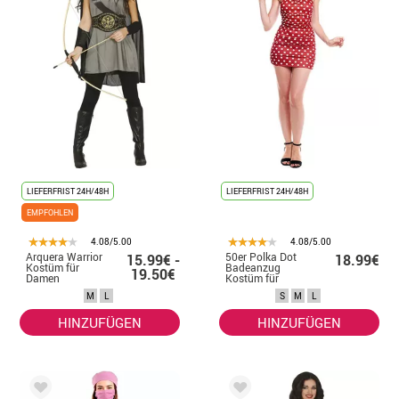
LIEFERFRIST 24H/48H
LIEFERFRIST 24H/48H
EMPFOHLEN
4.08/5.00
4.08/5.00
Arquera Warrior
50er Polka Dot
15.99€ -
18.99€
Kostüm für
Badeanzug
19.50€
Damen
Kostüm für
Damen
M
L
S
M
L
HINZUFÜGEN
HINZUFÜGEN