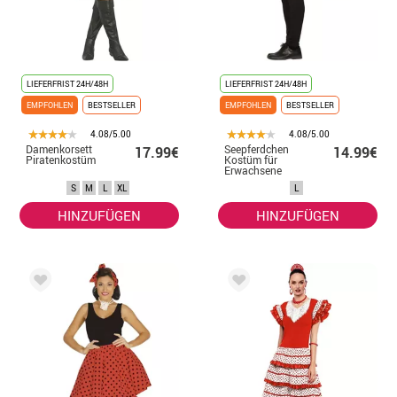
LIEFERFRIST 24H/48H
LIEFERFRIST 24H/48H
EMPFOHLEN
BESTSELLER
EMPFOHLEN
BESTSELLER
4.08/5.00
4.08/5.00
Damenkorsett
Seepferdchen
17.99€
14.99€
Piratenkostüm
Kostüm für
Erwachsene
S
M
L
XL
L
HINZUFÜGEN
HINZUFÜGEN