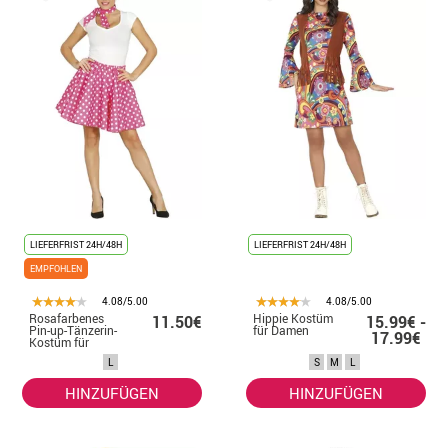
LIEFERFRIST 24H/48H
LIEFERFRIST 24H/48H
EMPFOHLEN
4.08/5.00
4.08/5.00
Rosafarbenes
Hippie Kostüm
11.50€
15.99€ -
Pin-up-Tänzerin-
für Damen
17.99€
Kostüm für
Damen
L
S
M
L
HINZUFÜGEN
HINZUFÜGEN