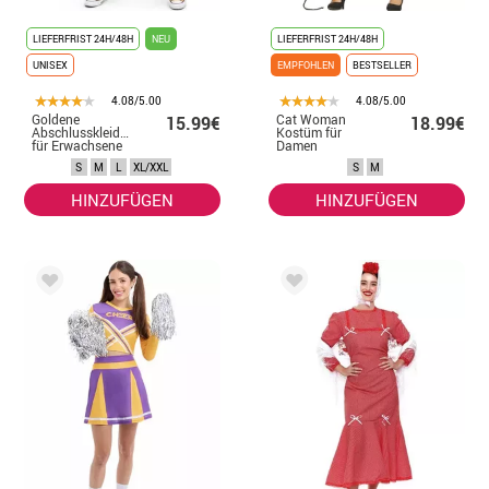
LIEFERFRIST 24H/48H
NEU
LIEFERFRIST 24H/48H
UNISEX
EMPFOHLEN
BESTSELLER
4.08/5.00
4.08/5.00
Goldene
Cat Woman
15.99€
18.99€
Abschlusskleidung
Kostüm für
für Erwachsene
Damen
S
M
L
XL/XXL
S
M
HINZUFÜGEN
HINZUFÜGEN