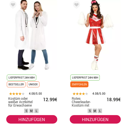
LIEFERFRIST 24H/48H
LIEFERFRIST 24H/48H
BESTSELLER
UNISEX
EMPFOHLEN
4.08/5.00
4.08/5.00
Kostüm oder
Rotes
12.99€
18.99€
weißer Arztkittel
Cheerleader-
für Erwachsene
Kostüm mit
Pailletten für
S
M
L
S
M
L
Damen
HINZUFÜGEN
HINZUFÜGEN