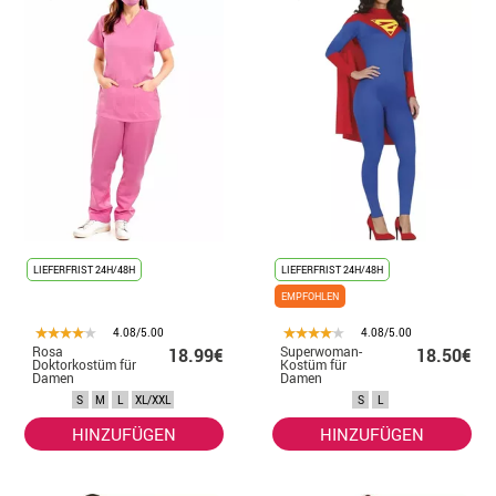
LIEFERFRIST 24H/48H
LIEFERFRIST 24H/48H
EMPFOHLEN
4.08/5.00
4.08/5.00
Rosa
Superwoman-
18.99€
18.50€
Doktorkostüm für
Kostüm für
Damen
Damen
S
M
L
XL/XXL
S
L
HINZUFÜGEN
HINZUFÜGEN