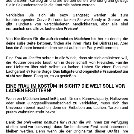
aus unserem Katalog an und Sie werden sehen, wie lustig und gewagt
Sie in Sekundenschnelle die Kontrolle haben werden.
Verkleiden Sie sich als sexy Gangster, werden Sie zum
furchterregenden Curve Girl oder tanzen Sie wie Sandy in Grease - es
gibt Hunderte von verschiedenen Möglichkeiten, aber alle sind
erstaunlich und alle zu
lachenden Preisen
!
Von
Kostümen für die aufreizendsten Mädchen
bis hin zu denen, die
deine süße Seite betonen, finden alle ihren Platz bei Disfrazzes. Aber
lass die Scham beiseite, denn sie ist auf keiner Party willkommen.
Eine
Frau im Kostüm
schreit in alle Winde, dass sie sich amüsieren will,
die Routine beiseite lässt, um in Gesellschaft von Freunden, Familie
und Liebsten über sich selbst zu lachen. Haben Sie einen Plan mit
Lachgarantie? Keine Sorge!
Das billigste und originellste Frauenkostüm
steht vor Ihnen
. Fang an, es zu genießen.
EINE FRAU IM KOSTÜM IN SICHT? DIE WELT SOLL VOR
LACHEN ERZITTERN!
Wenn ein Mädchen beschließt, sich für eine Karnevalsparty, Halloween
oder einen Junggesellinnenabschied zu verkleiden, muss sich das
Universum bereit machen, denn ein Erdbeben aus Lachen, Tanzen und
purem Wahnsinn steht bevor.
Dank der
preiswerten Kostüme für Frauen
die wir Ihnen zur Verfügung
stellen, sind wir überzeugt, dass Sie bei diesem Fest nicht unbemerkt
bleiben werden. Denn wenn Sie der Originalität dieser Outfits Ihre