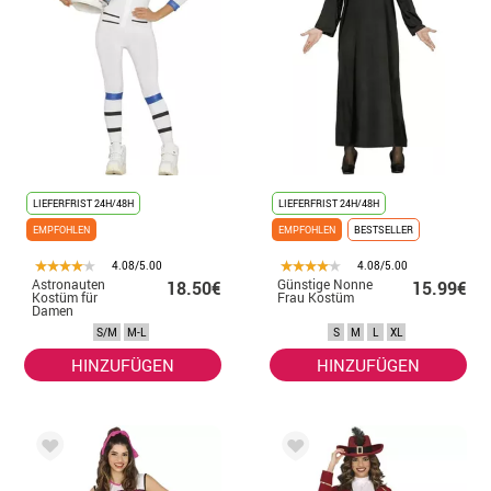
LIEFERFRIST 24H/48H
LIEFERFRIST 24H/48H
EMPFOHLEN
EMPFOHLEN
BESTSELLER
4.08/5.00
4.08/5.00
Astronauten
Günstige Nonne
18.50€
15.99€
Kostüm für
Frau Kostüm
Damen
S/M
M-L
S
M
L
XL
HINZUFÜGEN
HINZUFÜGEN