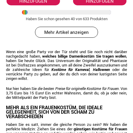
HINZUFÜGEN
HINZUFÜGEN
Haben Sie schon gesehen
40
von 633 Produkten
Mehr Artikel anzeigen
Wenn eine große Party vor der Tür steht und Sie noch nicht darüber
nachgedacht haben,
welches billige Damenkostüm Sie tragen wollen
,
haben Sie heute Glück. Das Universum der Originalität und Phantasie
ist bei Disfrazzes angekommen, um all deine Zweifel auszuräumen und
dir zahlreiche Ideen für
Kostüme für Karneval, Halloween
oder die
verrückte Party zu geben, auf der du dich von deiner lustigsten Seite
zeigen willst.
Nur hier haben Sie
die besten Preise für originelle Kostüme für Frauen
. Von
3,75 Euro bis 15 Euro! Ein echter Wahnsinn, damit du, ob ja oder nein,
der Mittelpunkt der Party bist.
MEHR ALS EIN FRAUENKOSTÜM, DIE IDEALE
GELEGENHEIT, SICH VON DER SCHAM ZU
VERABSCHIEDEN
Haben Sie es satt, immer die gleiche Person zu sein? Wir haben die
perfekte Medizin: Ziehen Sie eines der
günstigen Kostüme für Frauen