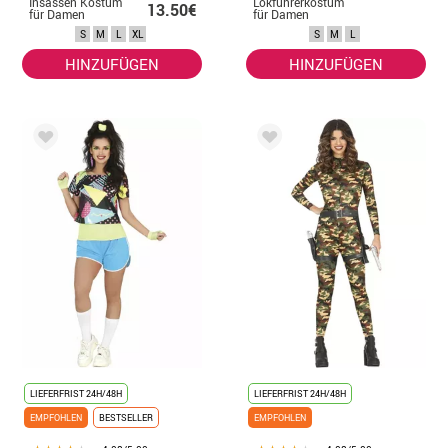
Insassen Kostüm
Lokführerkostüm
13.50€
für Damen
für Damen
S
M
L
XL
S
M
L
HINZUFÜGEN
HINZUFÜGEN
LIEFERFRIST 24H/48H
LIEFERFRIST 24H/48H
EMPFOHLEN
BESTSELLER
EMPFOHLEN