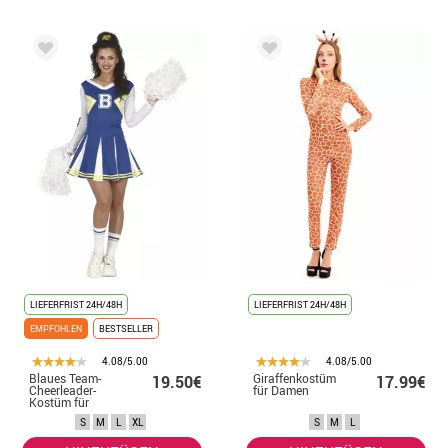
LIEFERFRIST 24H/48H
LIEFERFRIST 24H/48H
EMPFOHLEN
BESTSELLER
4.08/5.00
4.08/5.00
Blaues Team-
Giraffenkostüm
19.50€
17.99€
Cheerleader-
für Damen
Kostüm für
Damen
S
M
L
XL
S
M
L