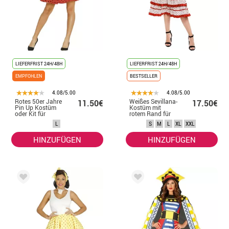
LIEFERFRIST 24H/48H
LIEFERFRIST 24H/48H
EMPFOHLEN
BESTSELLER
4.08/5.00
4.08/5.00
Rotes 50er Jahre
Weißes Sevillana-
11.50€
17.50€
Pin Up Kostüm
Kostüm mit
oder Kit für
rotem Rand für
Damen: Rock und
Damen
L
S
M
L
XL
XXL
Schleife
HINZUFÜGEN
HINZUFÜGEN