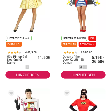
LIEFERFRIST 24H/48H
LIEFERFRIST 24H/48H
-79%
EMPFOHLEN
EMPFOHLEN
REDUKTION %
4.08/5.00
4.08/5.00
50's Pin up Girl
Queen of the
11.50€
6.19€ -
Kostüm für
Deck-Kostüm für
26.50€
Damen
Damen
L
M
L
HINZUFÜGEN
HINZUFÜGEN