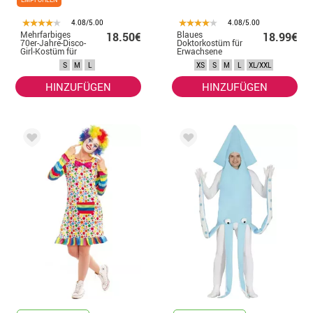
4.08/5.00
4.08/5.00
Mehrfarbiges
Blaues
18.50€
18.99€
70er-Jahre-Disco-
Doktorkostüm für
Girl-Kostüm für
Erwachsene
Damen
S
M
L
XS
S
M
L
XL/XXL
HINZUFÜGEN
HINZUFÜGEN