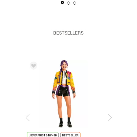
BESTSELLERS
LIEFERFRIST 24H/48H
BESTSELLER
LIEFERFRIST