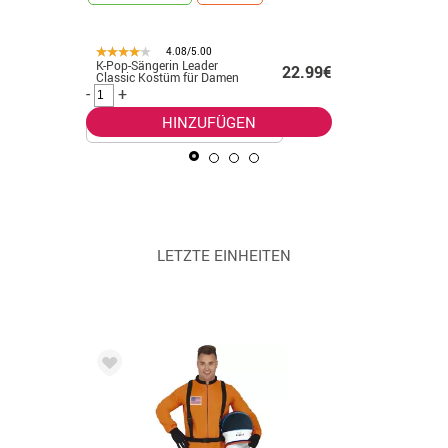
4.08/5.00
K-Pop-Sängerin Leader
Indisches
.99€
22.99€
Classic Kostüm für Damen
Kostüm m
Herren
-
+
-
+
HINZUFÜGEN
LETZTE EINHEITEN