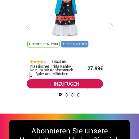
LIEFERFRIST 24H/48H
LETZTE EINHEITEN
LIEFERFRIST
REDUKTION 
4.08/5.00
26.50€
Klassisches Frida Kahlo-
Grün-gel
27.99€
Kostüm mit Kopfschmuck
Meerjung
.36€
für Baby und Mädchen
Damen
-
+
-
+
HINZUFÜGEN
Abonnieren Sie unsere