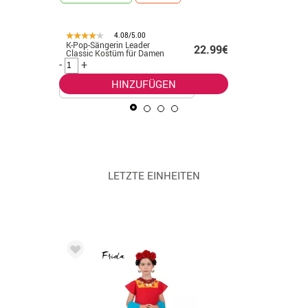
4.08/5.00
K-Pop-Sängerin Leader
Indisches
.50€
22.99€
Classic Kostüm für Damen
Kostüm m
Herren
-
+
-
+
HINZUFÜGEN
LETZTE EINHEITEN