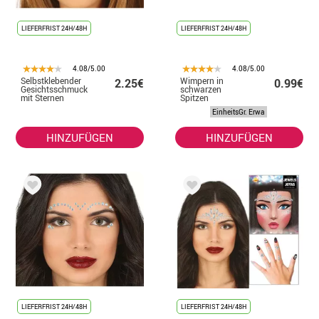
LIEFERFRIST 24H/48H
LIEFERFRIST 24H/48H
4.08/5.00
4.08/5.00
Selbstklebender
Wimpern in
2.25€
0.99€
Gesichtsschmuck
schwarzen
mit Sternen
Spitzen
EinheitsGr. Erwa
HINZUFÜGEN
HINZUFÜGEN
LIEFERFRIST 24H/48H
LIEFERFRIST 24H/48H