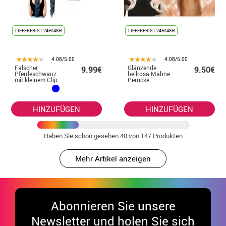
LIEFERFRIST 24H/48H
LIEFERFRIST 24H/48H
4.08/5.00
4.08/5.00
Falscher
Glänzende
9.99€
9.50€
Pferdeschwanz
hellrosa Mähne
mit kleinem Clip
Perücke
in verschiedenen
Farben
HINZUFÜGEN
HINZUFÜGEN
Haben Sie schon gesehen
40
von 147 Produkten
Mehr Artikel anzeigen
Abonnieren Sie unsere
Newsletter und holen Sie sich