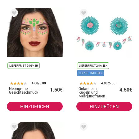
LIEFERFRIST 24H/48H
LIEFERFRIST 24H/48H
LETZTE EINHEITEN
4.08/5.00
4.08/5.00
Neongrüner
Girlande mit
1.50€
4.50€
Gesichtsschmuck
Kugeln und
Meerjungfrauen
von 400 cm
HINZUFÜGEN
HINZUFÜGEN