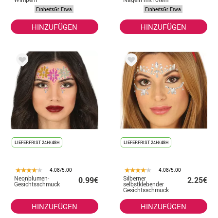
Metalleffekt
EinheitsGr. Erwa
EinheitsGr. Erwa
HINZUFÜGEN
HINZUFÜGEN
LIEFERFRIST 24H/48H
LIEFERFRIST 24H/48H
4.08/5.00
4.08/5.00
Neonblumen-
Silberner
0.99€
2.25€
Gesichtsschmuck
selbstklebender
Gesichtsschmuck
HINZUFÜGEN
HINZUFÜGEN