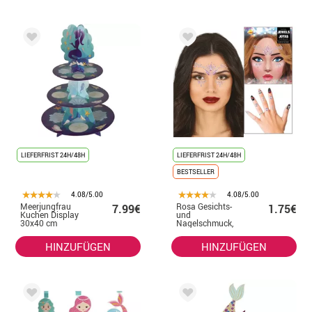
LIEFERFRIST 24H/48H
LIEFERFRIST 24H/48H
BESTSELLER
4.08/5.00
4.08/5.00
Meerjungfrau
Rosa Gesichts-
7.99€
1.75€
Kuchen Display
und
30x40 cm
Nagelschmuck,
elegante
Diamanten
HINZUFÜGEN
HINZUFÜGEN