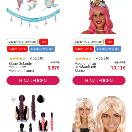
LIEFERFRIST 24H/48H
-15%
LIEFERFRIST 24H/48H
-15%
REDUKTION %
LETZTE EINHEITEN
REDUKTION %
LETZTE EINHEITEN
4.08/5.00
4.08/5.00
4.32€
11.89€
Blaue Girlande
Meerjungfrau
mit 300 cm
3.67€
Stirnband mit
10.11€
Meerjungfrauen
Blumen
HINZUFÜGEN
HINZUFÜGEN