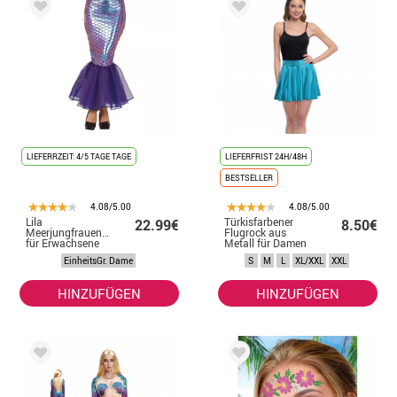
LIEFERRZEIT: 4/5 TAGE TAGE
LIEFERFRIST 24H/48H
BESTSELLER
4.08/5.00
4.08/5.00
Lila
Türkisfarbener
22.99€
8.50€
Meerjungfrauenschwanzrock
Flugrock aus
für Erwachsene
Metall für Damen
EinheitsGr. Dame
S
M
L
XL/XXL
XXL
HINZUFÜGEN
HINZUFÜGEN