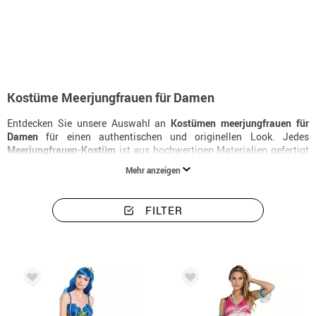
Beginn
Kostüme
Kostüme damen meerjungfrauen
Kostüme Meerjungfrauen für Damen
Entdecken Sie unsere Auswahl an
Kostümen meerjungfrauen für
Damen
für einen authentischen und originellen Look. Jedes
Meerjungfrauen-Kostüm
ist aus hochwertigen Materialien gefertigt
und mit passenden Accessoires erhältlich. Das ideale
Damenkostüm
Mehr anzeigen
meerjungfrauen
für Karneval und Halloween.
FILTER