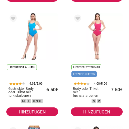
LIEFERFRIST 24H/48H
LIEFERFRIST 24H/48H
LETZTE EINHEITEN
4.08/5.00
4.08/5.00
Gestrickter Body
Body oder Trikot
6.50€
7.50€
oder Trikot mit
mit
türkisfarbenen
fuchsiafarbenen
Trägern für
Trägern für
M
L
XL/XXL
S
M
Damen
Damen
HINZUFÜGEN
HINZUFÜGEN