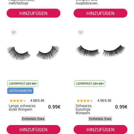
mehrfarbige
Augenbrauen,
Tropfen
goldene Sterne
HINZUFÜGEN
HINZUFÜGEN
LIEFERFRIST 24H/48H
LIEFERFRIST 24H/48H
LETZTE EINHEITEN
4.08/5.00
4.08/5.00
Lange, schwarze,
Schwarze,
0.99€
0.99€
dicke Wimpern
buschige
Wimpern
EinheitsGr. Erwa
EinheitsGr. Erwa
HINZUFÜGEN
HINZUFÜGEN