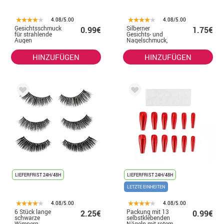
4.08/5.00
4.08/5.00
Gesichtsschmuck
Silberner
0.99€
1.75€
für strahlende
Gesichts- und
Augen
Nagelschmuck,
elegante
Diamanten
HINZUFÜGEN
HINZUFÜGEN
LIEFERFRIST 24H/48H
LIEFERFRIST 24H/48H
LETZTE EINHEITEN
4.08/5.00
4.08/5.00
6 Stück lange
Packung mit 13
2.25€
0.99€
schwarze
selbstklebenden
Wimpern
Nägeln mit rotem