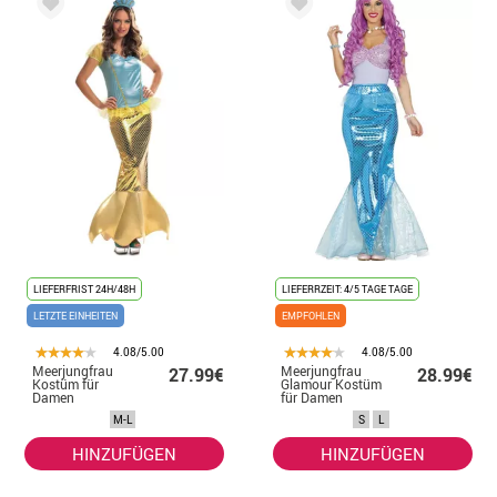
LIEFERFRIST 24H/48H
LIEFERRZEIT: 4/5 TAGE TAGE
LETZTE EINHEITEN
EMPFOHLEN
4.08/5.00
4.08/5.00
Meerjungfrau
Meerjungfrau
27.99€
28.99€
Kostüm für
Glamour Kostüm
Damen
für Damen
M-L
S
L
HINZUFÜGEN
HINZUFÜGEN