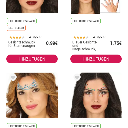
LIEFERFRIST 24H/48H
LIEFERFRIST 24H/48H
BESTSELLER
4.08/5.00
4.08/5.00
Gesichtsschmuck
Blauer Gesichts-
0.99€
1.75€
für Sternenaugen
und
Nagelschmuck,
elegante
Diamanten
HINZUFÜGEN
HINZUFÜGEN
LIEFERFRIST 24H/48H
LIEFERFRIST 24H/48H