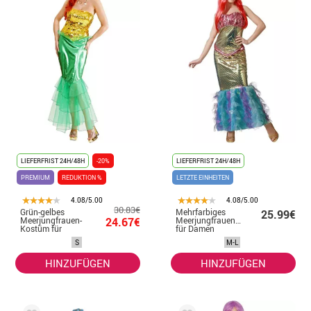
LIEFERFRIST 24H/48H
-20%
LIEFERFRIST 24H/48H
PREMIUM
REDUKTION %
LETZTE EINHEITEN
4.08/5.00
4.08/5.00
30.83€
Grün-gelbes
Mehrfarbiges
25.99€
Meerjungfrauen-
24.67€
Meerjungfrauenkostüm
Kostüm für
für Damen
Damen
S
M-L
HINZUFÜGEN
HINZUFÜGEN