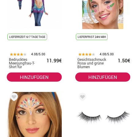
LIEFERRZEIT: 6/7 TAGE TAGE
LIEFERFRIST 24H/48H
4.08/5.00
4.08/5.00
Bedrucktes
Gesichtsschmuck
11.99€
1.50€
Meerjungfrau-T-
Rosa und grüne
Shirt für
Blumen
Erwachsene
HINZUFÜGEN
HINZUFÜGEN