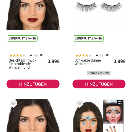
LIEFERFRIST 24H/48H
LIEFERFRIST 24H/48H
4.08/5.00
4.08/5.00
Gesichtsschmuck
Schwarze dünne
0.99€
0.99€
für strahlende
Wimpern
Wimpern und
Augenbrauen
EinheitsGr. Erwa
HINZUFÜGEN
HINZUFÜGEN