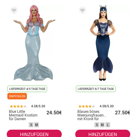
LIEFERRZEIT: 4/5 TAGE TAGE
LIEFERRZEIT: 6/7 TAGE TAGE
EMPFOHLEN
4.08/5.00
4.08/5.00
Blue Little
Blaues böses
24.50€
27.50€
Mermaid Kostüm
Meerjungfrauenkostüm
für Damen
mit Krone für
Damen
S
M
S
M
L
HINZUFÜGEN
HINZUFÜGEN