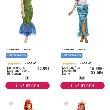
LIEFERFRIST 24H/48H
LIEFERFRIST 24H/48H
LETZTE EINHEITEN
LETZTE EINHEITEN
4.08/5.00
4.08/5.00
Dunkelgrünes
Meerjungfrau
22.99€
15.99€ -
Meerjungfrauenkostüm
Kostüm für
23.50€
für Damen
Damen
S
M/L
HINZUFÜGEN
HINZUFÜGEN