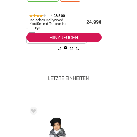
UNISEX
4.08/5.00
Indisches Bollywood-
Braunes a
.99€
24.99€
Kostüm mit Turban für
Känguru-
Herren
-
+
-
+
HINZUFÜGEN
LETZTE EINHEITEN