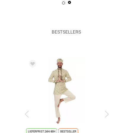
BESTSELLERS
LIEFERFRIST 24H/48H
BESTSELLER
LIEFERRZEIT