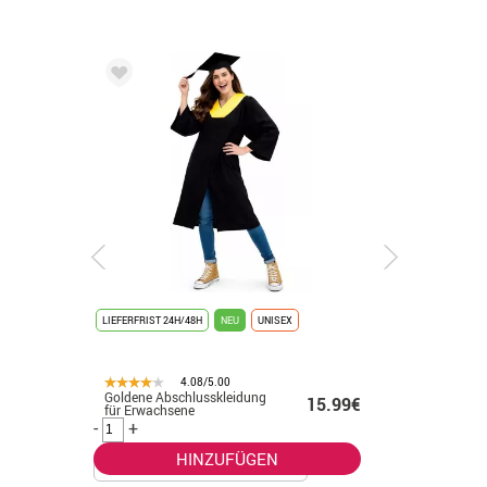
LIEFERFRIST 24H/48H
NEU
UNISEX
LIEFERFRIST
4.08/5.00
Goldene Abschlusskleidung
Vergolde
.50€
15.99€
für Erwachsene
Abschlus
-
+
-
+
HINZUFÜGEN