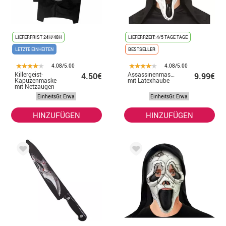
LIEFERFRIST 24H/48H
LIEFERRZEIT: 4/5 TAGE TAGE
LETZTE EINHEITEN
BESTSELLER
4.08/5.00
4.08/5.00
Killergeist-
Assassinenmaske
4.50€
9.99€
Kapuzenmaske
mit Latexhaube
mit Netzaugen
EinheitsGr. Erwa
EinheitsGr. Erwa
HINZUFÜGEN
HINZUFÜGEN