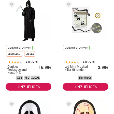
LIEFERFRIST 24H/48H
LIEFERFRIST 24H/48H
BESTSELLER
UNISEX
4.08/5.00
4.08/5.00
Dunkles
Led Mini Masked
16.99€
3.99€
Todesgewand-
Killer Girlande
Kostüm für
Erwachsene
XS-S
M-L
XL/XXL
EinheitsGr.
HINZUFÜGEN
HINZUFÜGEN