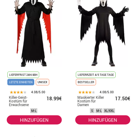
LIEFERFRIST 24H/48H
LIEFERRZEIT: 4/5 TAGE TAGE
LETZTE EINHEITEN
UNISEX
BESTSELLER
4.08/5.00
4.08/5.00
Killer-Geist-
Maskierter Killer
18.99€
17.50€
Kostüm für
Kostüm für
Erwachsene
Damen
M-L
S
M-L
XL/XXL
HINZUFÜGEN
HINZUFÜGEN