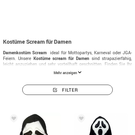
Beginn
Halloweenkostüme
Scream Kostüme
Kostüme Scream für Frauen
Kostüme Scream für Damen
Damenkostüm Scream
 ideal für Mottopartys, Karneval oder JGA-
Feiern. Unsere
Kostüme scream für Damen
sind strapazierfähig,
leicht anzuziehen und sehr vorteilhaft geschnitten. Finden Sie Ihr
perfektes
Scream-Kostüm für Damen
in vielen Größen.
Mehr anzeigen
FILTER