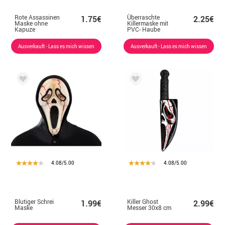
Rote Assassinen
Überraschte
1.75€
2.25€
Maske ohne
Killermaske mit
Kapuze
PVC- Haube
Ausverkauft - Lass es mich wissen
Ausverkauft - Lass es mich wissen
4.08/5.00
4.08/5.00
Blutiger Schrei
Killer Ghost
1.99€
2.99€
Maske
Messer 30x8 cm