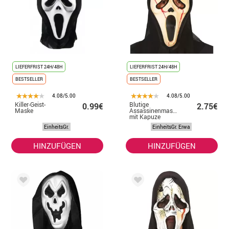
LIEFERFRIST 24H/48H
LIEFERFRIST 24H/48H
BESTSELLER
BESTSELLER
4.08/5.00
4.08/5.00
Killer-Geist-
Blutige
0.99€
2.75€
Maske
Assassinenmaske
mit Kapuze
EinheitsGr.
EinheitsGr. Erwa
HINZUFÜGEN
HINZUFÜGEN