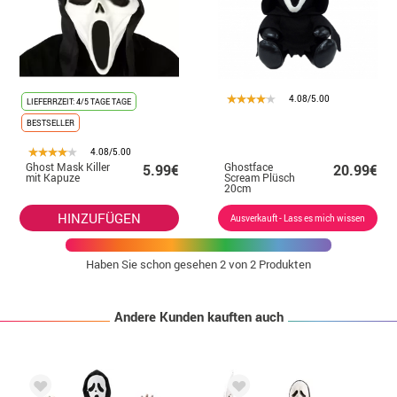
4.08/5.00
LIEFERRZEIT: 4/5 TAGE TAGE
BESTSELLER
4.08/5.00
Ghost Mask Killer
Ghostface
5.99€
20.99€
mit Kapuze
Scream Plüsch
20cm
HINZUFÜGEN
Ausverkauft - Lass es mich wissen
Haben Sie schon gesehen
2
von 2 Produkten
Andere Kunden kauften auch