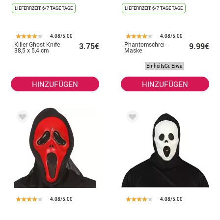
LIEFERRZEIT: 6/7 TAGE TAGE
LIEFERRZEIT: 6/7 TAGE TAGE
4.08/5.00
4.08/5.00
Killer Ghost Knife
Phantomschrei-
3.75€
9.99€
38,5 x 5,4 cm
Maske
EinheitsGr. Erwa
HINZUFÜGEN
HINZUFÜGEN
4.08/5.00
4.08/5.00