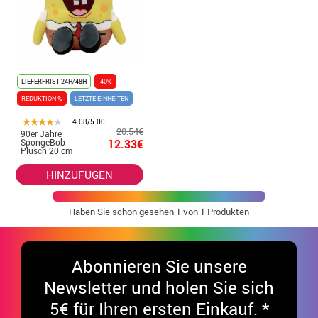
LIEFERFRIST 24H/48H
-40%
REDUKTION %
LETZTE EINHEITEN
4.08/5.00
20.54€
90er Jahre
SpongeBob
12.33€
Plüsch 20 cm
HINZUFÜGEN
Haben Sie schon gesehen
1
von 1 Produkten
Abonnieren Sie unsere
Newsletter und holen Sie sich
5€ für Ihren ersten Einkauf. *