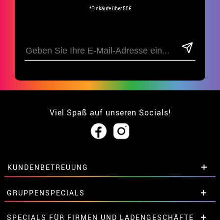
*Einkäufe über 50€
Viel Spaß auf unseren Socials!
KUNDENBETREUUNG
• Über uns
GRUPPENSPECIALS
• Verkaufskonditionen
• Rechtlicher Hinweis
und
Datenschutz
Extrarabatte für Gruppen.
SPECIALS FÜR FIRMEN UND LADENGESCHÄFTE