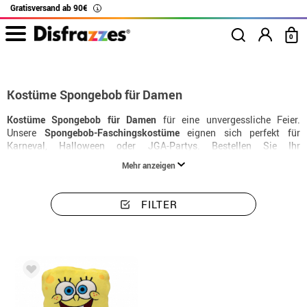
Gratisversand ab 90€
i
0
Beginn
Kostüme
Kostüme Sponge Bob für Frauen
Kostüme Spongebob für Damen
Kostüme Spongebob für Damen
für eine unvergessliche Feier.
Unsere
Spongebob-Faschingskostüme
eignen sich perfekt für
Karneval, Halloween oder JGA-Partys. Bestellen Sie Ihr
Damenkostüm spongebob
jetzt und erhalten Sie es in 24 Stunden.
Mehr anzeigen
FILTER