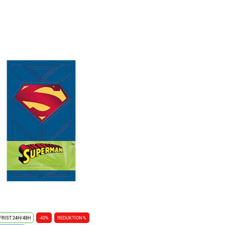
FRIST 24H/48H
-40%
REDUKTION %