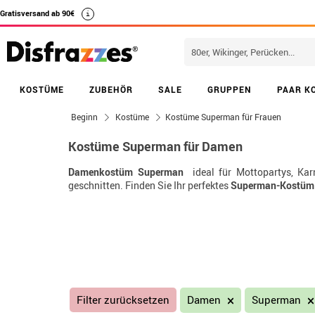
Gratisversand ab 90€
i
KOSTÜME
ZUBEHÖR
SALE
GRUPPEN
PAAR K
Beginn
Kostüme
Kostüme Superman für Frauen
Kostüme Superman für Damen
Damenkostüm Superman
 ideal für Mottopartys, Ka
geschnitten. Finden Sie Ihr perfektes
Superman-Kostüm 
Filter zurücksetzen
Damen
Superman