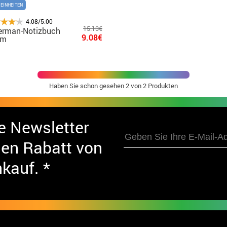
 EINHEITEN
4.08/5.00
15.13€
erman-Notizbuch
9.08€
cm
Haben Sie schon gesehen
2
von 2 Produkten
e Newsletter
nen Rabatt von
nkauf. *