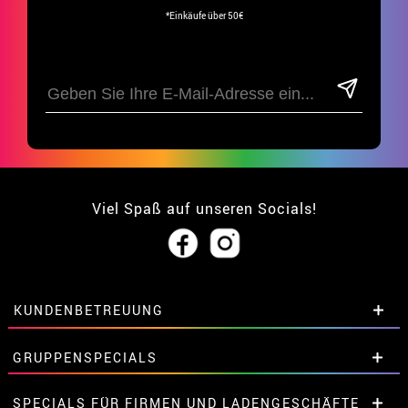
*Einkäufe über 50€
Viel Spaß auf unseren Socials!
KUNDENBETREUUNG
• Über uns
GRUPPENSPECIALS
• Verkaufskonditionen
• Rechtlicher Hinweis
und
Datenschutz
Extrarabatte für Gruppen.
SPECIALS FÜR FIRMEN UND LADENGESCHÄFTE