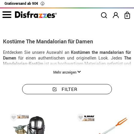
Gratisversand ab 90€
i
0
Beginn
Kostüme
Kostüme damen The Mandalorian
Kostüme The Mandalorian für Damen
Entdecken Sie unsere Auswahl an
Kostümen the mandalorian für
Damen
für einen authentischen und originellen Look. Jedes
The
Mandalorian-Kostüm
ist aus hochwertigen Materialien gefertigt und
mit passenden Accessoires erhältlich. Das ideale
Damenkostüm the
Mehr anzeigen
mandalorian
für Karneval und Halloween.
FILTER