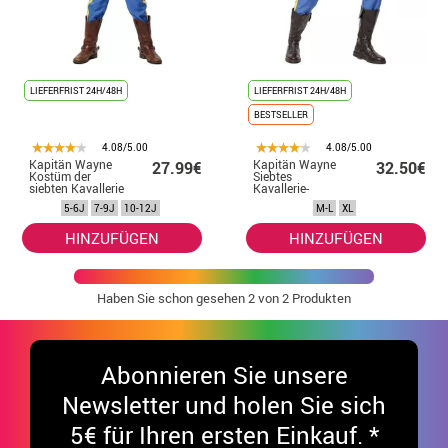
LIEFERFRIST 24H/48H
LIEFERFRIST 24H/48H
BESTSELLER
4.08/5.00
4.08/5.00
Kapitän Wayne
Kapitän Wayne
27.99€
32.50€
Kostüm der
Siebtes
siebten Kavallerie
Kavallerie-
für Kinder
Herrenkostüm
5-6J
7-9J
10-12J
M-L
XL
HINZUFÜGEN
HINZUFÜGEN
Haben Sie schon gesehen
2
von 2 Produkten
Abonnieren Sie unsere
Newsletter und holen Sie sich
5€ für Ihren ersten Einkauf. *