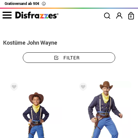
Gratisversand ab 90€
i
0
Beginn
Kostüme
John Wayne
Kostüme John Wayne
FILTER