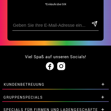
*Einkäufe über 50€
Viel Spaß auf unseren Socials!
KUNDENBETREUUNG
• Über uns
GRUPPENSPECIALS
• Verkaufskonditionen
• Rechtlicher Hinweis
und
Datenschutz
Extrarabatte für Gruppen.
SPECIALS FÜR FIRMEN UND LADENGESCHÄFTE