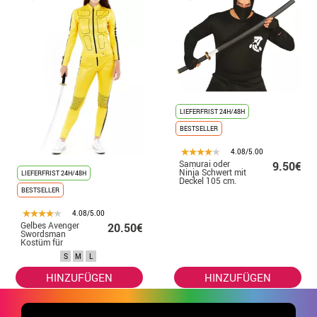
LIEFERFRIST 24H/48H
BESTSELLER
4.08/5.00
Samurai oder
9.50€
Ninja Schwert mit
LIEFERFRIST 24H/48H
Deckel 105 cm.
BESTSELLER
4.08/5.00
Gelbes Avenger
20.50€
Swordsman
Kostüm für
Damen
S
M
L
HINZUFÜGEN
HINZUFÜGEN