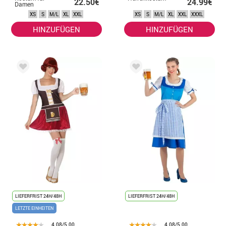
22.50€
24.99€
Damen
XS
S
M/L
XL
XXL
XS
S
M/L
XL
XXL
XXXL
HINZUFÜGEN
HINZUFÜGEN
LIEFERFRIST 24H/48H
LIEFERFRIST 24H/48H
LETZTE EINHEITEN
4.08/5.00
4.08/5.00