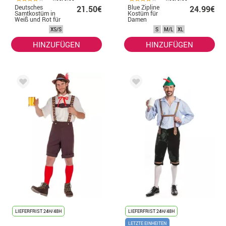
Deutsches
Blue Zipline
21.50€
24.99€
Samtkostüm in
Kostüm für
Weiß und Rot für
Damen
Damen
XS/S
S
M/L
XL
HINZUFÜGEN
HINZUFÜGEN
LIEFERFRIST 24H/48H
LIEFERFRIST 24H/48H
LETZTE EINHEITEN