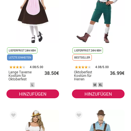
LIEFERFRIST 24H/48H
LIEFERFRIST 24H/48H
LETZTE EINHEITEN
BESTSELLER
4.08/5.00
4.08/5.00
Lange Taverne
Oktoberfest
38.50€
36.99€
Kostüm für
Kostüm für
Oktoberfest
Herren
L
M
XL
HINZUFÜGEN
HINZUFÜGEN