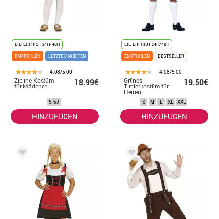
LIEFERFRIST 24H/48H
LIEFERFRIST 24H/48H
EMPFOHLEN
LETZTE EINHEITEN
EMPFOHLEN
BESTSELLER
4.08/5.00
4.08/5.00
Zipline Kostüm
Grünes
18.99€
19.50€
für Mädchen
Tirolerkostüm für
Herren
5-6J
S
M
L
XL
XXL
HINZUFÜGEN
HINZUFÜGEN