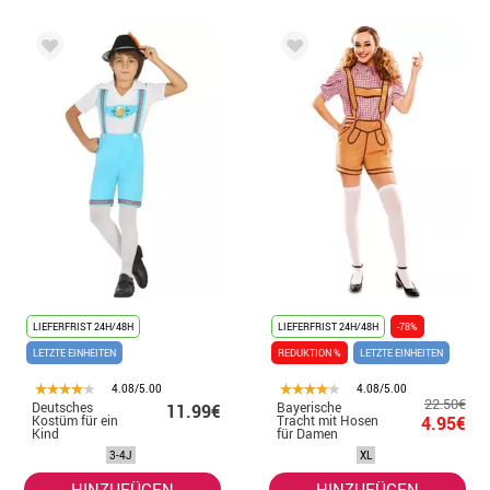
LIEFERFRIST 24H/48H
LIEFERFRIST 24H/48H
-78%
LETZTE EINHEITEN
REDUKTION %
LETZTE EINHEITEN
4.08/5.00
4.08/5.00
22.50€
Deutsches
Bayerische
11.99€
Kostüm für ein
Tracht mit Hosen
4.95€
Kind
für Damen
3-4J
XL
HINZUFÜGEN
HINZUFÜGEN