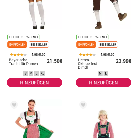
LIEFERFRIST 24H/48H
LIEFERFRIST 24H/48H
EMPFOHLEN
BESTSELLER
EMPFOHLEN
BESTSELLER
4.08/5.00
4.08/5.00
Bayerische
Herren-
21.50€
23.99€
Tracht für Damen
Oktoberfest-
Dirndl
S
M
L
XL
M
L
HINZUFÜGEN
HINZUFÜGEN