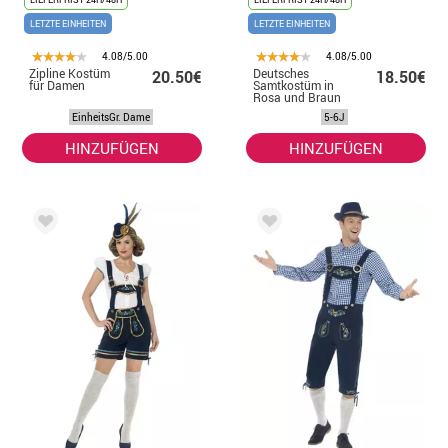
LETZTE EINHEITEN
LETZTE EINHEITEN
4.08/5.00
4.08/5.00
Zipline Kostüm
Deutsches
20.50€
18.50€
für Damen
Samtkostüm in
Rosa und Braun
für Jungen
EinheitsGr. Dame
5-6J
HINZUFÜGEN
HINZUFÜGEN