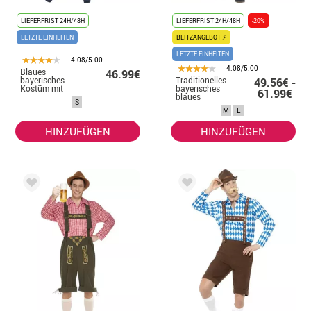
LIEFERFRIST 24H/48H
LIEFERFRIST 24H/48H
-20%
LETZTE EINHEITEN
BLITZANGEBOT ⚡
LETZTE EINHEITEN
4.08/5.00
4.08/5.00
Blaues
46.99€
bayerisches
Traditionelles
49.56€ -
Kostüm mit
bayerisches
61.99€
Lederhosen für
blaues
S
Damen
Lederhosen
M
L
Kostüm für
Herren
HINZUFÜGEN
HINZUFÜGEN