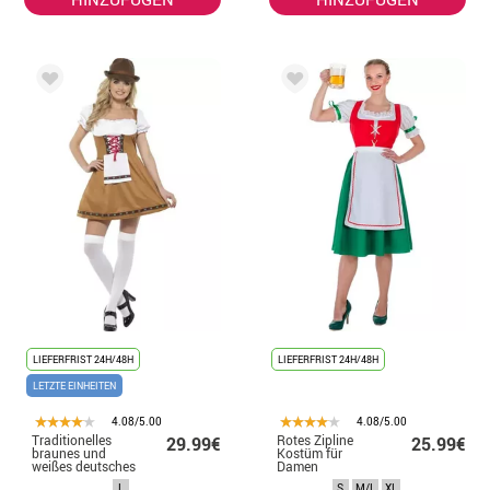
LIEFERFRIST 24H/48H
LIEFERFRIST 24H/48H
LETZTE EINHEITEN
4.08/5.00
4.08/5.00
Traditionelles
Rotes Zipline
29.99€
25.99€
braunes und
Kostüm für
weißes deutsches
Damen
Damenkostüm
L
S
M/L
XL