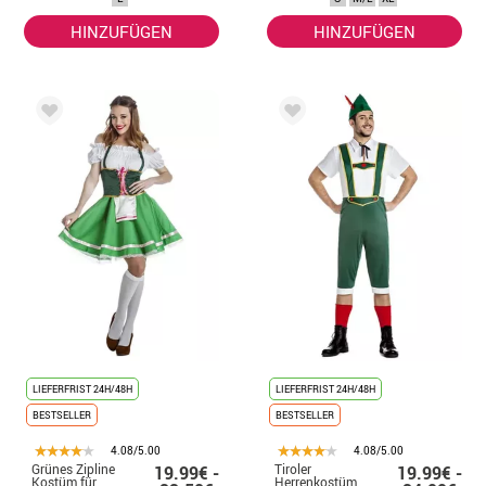
HINZUFÜGEN
HINZUFÜGEN
LIEFERFRIST 24H/48H
LIEFERFRIST 24H/48H
BESTSELLER
BESTSELLER
4.08/5.00
4.08/5.00
Grünes Zipline
Tiroler
19.99€ -
19.99€ -
Kostüm für
Herrenkostüm