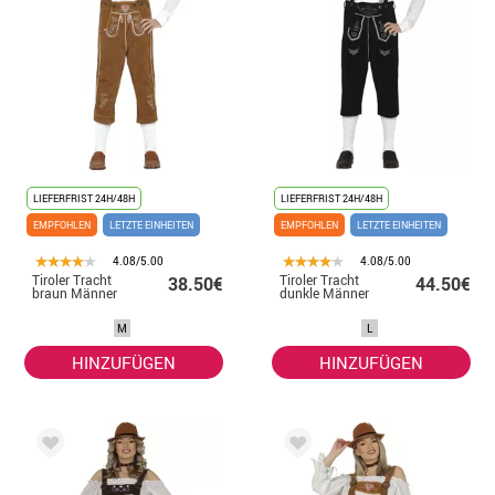
LIEFERFRIST 24H/48H
LIEFERFRIST 24H/48H
EMPFOHLEN
LETZTE EINHEITEN
EMPFOHLEN
LETZTE EINHEITEN
4.08/5.00
4.08/5.00
Tiroler Tracht
Tiroler Tracht
38.50€
44.50€
braun Männer
dunkle Männer
M
L
HINZUFÜGEN
HINZUFÜGEN