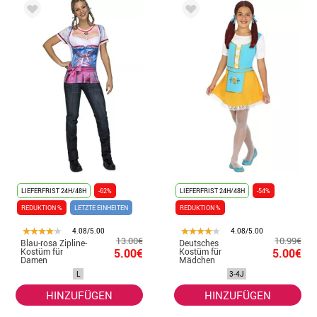
LIEFERFRIST 24H/48H
-62%
LIEFERFRIST 24H/48H
-54%
REDUKTION %
LETZTE EINHEITEN
REDUKTION %
4.08/5.00
4.08/5.00
13.00€
10.99€
Blau-rosa Zipline-
Deutsches
Kostüm für
5.00€
Kostüm für
5.00€
Damen
Mädchen
L
3-4J
HINZUFÜGEN
HINZUFÜGEN