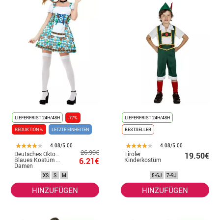
LIEFERFRIST 24H/48H
-77%
LIEFERFRIST 24H/48H
REDUKTION %
LETZTE EINHEITEN
BESTSELLER
4.08/5.00
4.08/5.00
26.99€
Deutsches Oktoberfest
Tiroler
19.50€
Blaues Kostüm für
6.21€
Kinderkostüm
Damen
XS
S
M
5-6J
7-9J
HINZUFÜGEN
HINZUFÜGEN