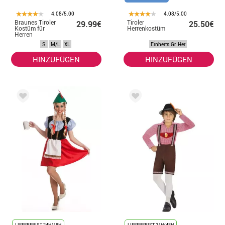
4.08/5.00
4.08/5.00
Braunes Tiroler
Tiroler
29.99€
25.50€
Kostüm für
Herrenkostüm
Herren
S
M/L
XL
Einheits.Gr. Her
HINZUFÜGEN
HINZUFÜGEN
LIEFERFRIST 24H/48H
LIEFERFRIST 24H/48H