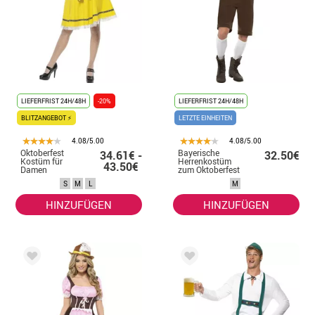
LIEFERFRIST 24H/48H
-20%
LIEFERFRIST 24H/48H
BLITZANGEBOT ⚡
LETZTE EINHEITEN
4.08/5.00
4.08/5.00
Oktoberfest
Bayerische
34.61€ -
32.50€
Kostüm für
Herrenkostüm
43.50€
Damen
zum Oktoberfest
S
M
L
M
HINZUFÜGEN
HINZUFÜGEN