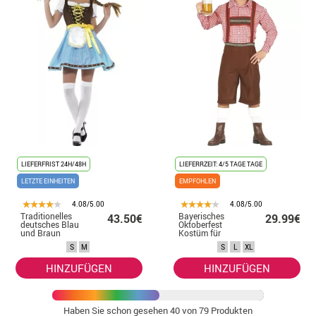
LIEFERFRIST 24H/48H
LIEFERRZEIT: 4/5 TAGE TAGE
LETZTE EINHEITEN
EMPFOHLEN
4.08/5.00
4.08/5.00
Traditionelles
Bayerisches
43.50€
29.99€
deutsches Blau
Oktoberfest
und Braun
Kostüm für
Kostüm für
Herren
S
M
S
L
XL
Damen
HINZUFÜGEN
HINZUFÜGEN
Haben Sie schon gesehen
40
von 79 Produkten