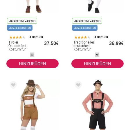
LIEFERFRIST 24H/48H
LIEFERFRIST 24H/48H
LETZTE EINHEITEN
LETZTE EINHEITEN
4.08/5.00
4.08/5.00
Tiroler
Traditionelles
37.50€
36.99€
Oktoberfest
deutsches
Kostüm für
Kostüm für
Herren
Herren in Blau
S
M
und Braun
HINZUFÜGEN
HINZUFÜGEN