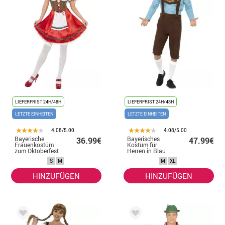
LIEFERFRIST 24H/48H
LIEFERFRIST 24H/48H
LETZTE EINHEITEN
LETZTE EINHEITEN
4.08/5.00
4.08/5.00
Bayerische
Bayerisches
36.99€
47.99€
Frauenkostüm
Kostüm für
zum Oktoberfest
Herren in Blau
und Braun
S
M
M
XL
HINZUFÜGEN
HINZUFÜGEN