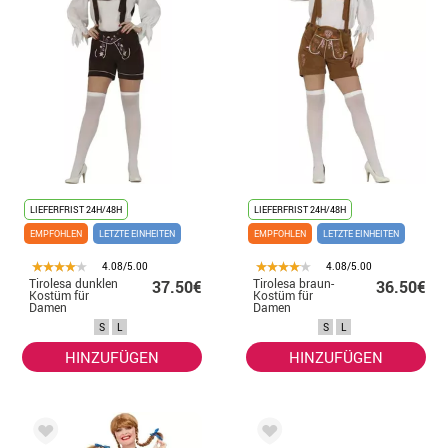
LIEFERFRIST 24H/48H
LIEFERFRIST 24H/48H
EMPFOHLEN
LETZTE EINHEITEN
EMPFOHLEN
LETZTE EINHEITEN
4.08/5.00
4.08/5.00
Tirolesa dunklen
Tirolesa braun-
37.50€
36.50€
Kostüm für
Kostüm für
Damen
Damen
S
L
S
L
HINZUFÜGEN
HINZUFÜGEN