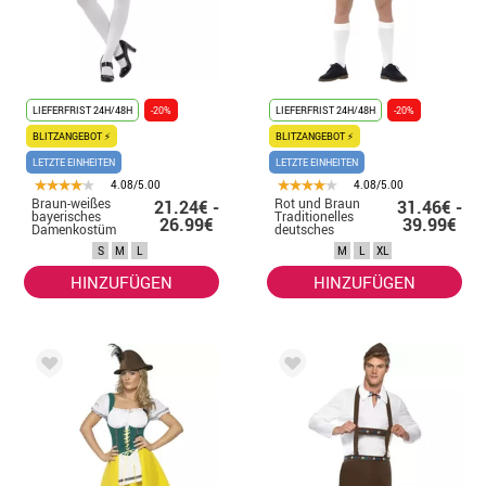
LIEFERFRIST 24H/48H
-20%
LIEFERFRIST 24H/48H
-20%
BLITZANGEBOT ⚡
BLITZANGEBOT ⚡
LETZTE EINHEITEN
LETZTE EINHEITEN
4.08/5.00
4.08/5.00
Braun-weißes
Rot und Braun
21.24€ -
31.46€ -
bayerisches
Traditionelles
26.99€
39.99€
Damenkostüm
deutsches
Kostüm für
S
M
L
M
L
XL
Herren
HINZUFÜGEN
HINZUFÜGEN