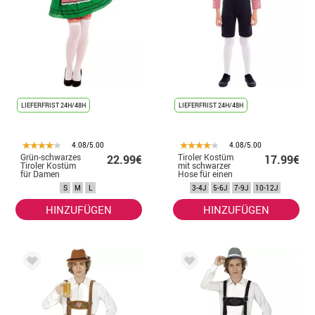
LIEFERFRIST 24H/48H
LIEFERFRIST 24H/48H
4.08/5.00
4.08/5.00
Grün-schwarzes
Tiroler Kostüm
22.99€
17.99€
Tiroler Kostüm
mit schwarzer
für Damen
Hose für einen
Jungen
S
M
L
3-4J
5-6J
7-9J
10-12J
HINZUFÜGEN
HINZUFÜGEN