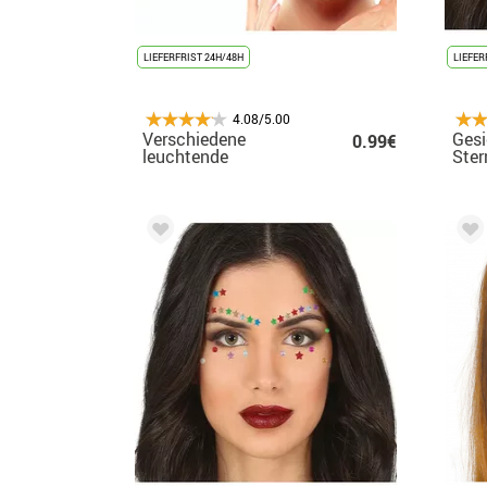
LIEFERFRIST 24H/48H
LIEFER
4.08/5.00
Verschiedene
Ges
0.99€
leuchtende
Ste
Gesichtsschmuckstücke
10x20 cm für
Erwachsene