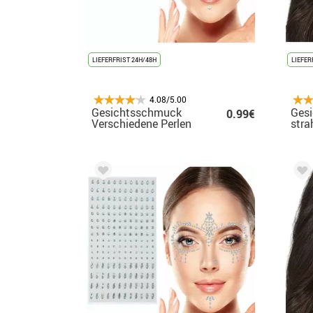
LIEFERFRIST 24H/48H
LIEFER
4.08/5.00
Gesichtsschmuck
Ges
0.99€
Verschiedene Perlen
stra
von 10x20 cm für
und
Erwachsene