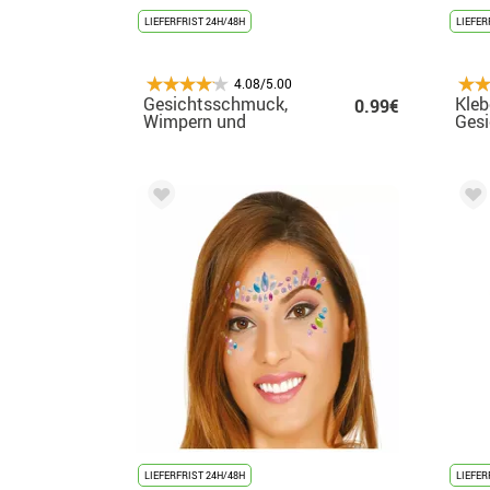
LIEFERFRIST 24H/48H
LIEFER
4.08/5.00
Gesichtsschmuck,
Kleb
0.99€
Wimpern und
Ges
Augenbrauen,
mehrfarbige Sterne
LIEFERFRIST 24H/48H
LIEFER