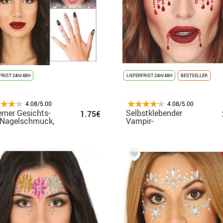
FRIST 24H/48H
LIEFERFRIST 24H/48H
BESTSELLER
4.08/5.00
4.08/5.00
erner Gesichts-
Selbstklebender
1.75€
 Nagelschmuck,
Vampir-
ante Diamanten
Gesichtsschmuck