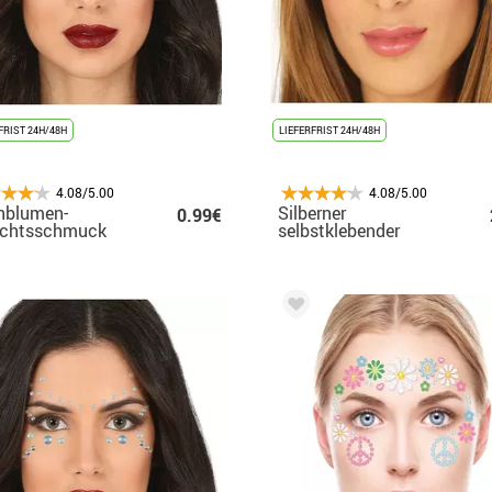
FRIST 24H/48H
LIEFERFRIST 24H/48H
4.08/5.00
4.08/5.00
nblumen-
Silberner
0.99€
ichtsschmuck
selbstklebender
Gesichtsschmuck