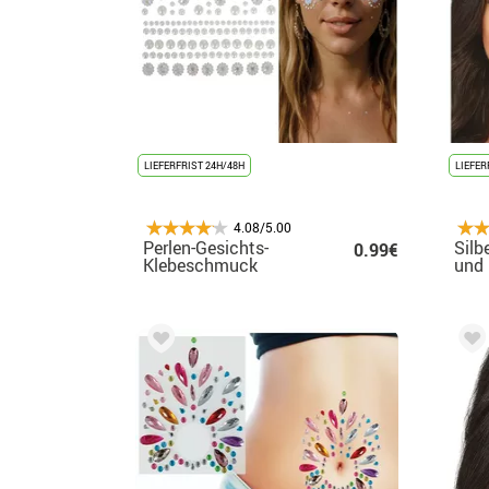
LIEFERFRIST 24H/48H
LIEFER
4.08/5.00
Perlen-Gesichts-
Silb
0.99€
Klebeschmuck
und
eleg