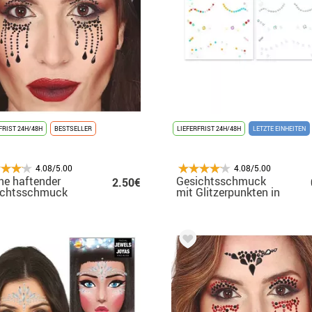
FRIST 24H/48H
BESTSELLER
LIEFERFRIST 24H/48H
LETZTE EINHEITEN
4.08/5.00
4.08/5.00
e haftender
Gesichtsschmuck
2.50€
ichtsschmuck
mit Glitzerpunkten in
verschiedenen Farben