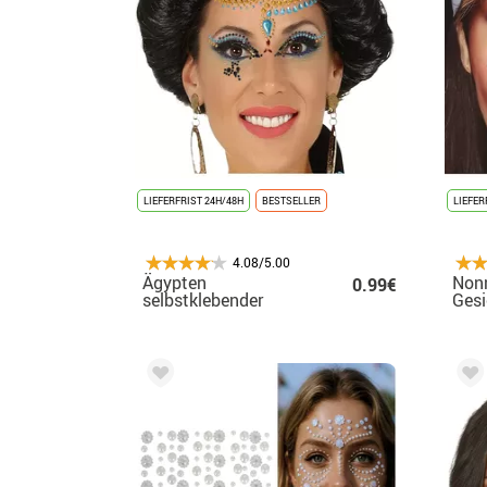
LIEFERFRIST 24H/48H
BESTSELLER
LIEFER
4.08/5.00
Ägypten
Nonn
0.99€
selbstklebender
Ges
Gesichtsschmuck