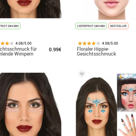
FRIST 24H/48H
LIEFERFRIST 24H/48H
BESTSELLER
4.08/5.00
4.08/5.00
ichtsschmuck für
Floraler Hippie-
0.99€
hlende Wimpern
Gesichtsschmuck
 Augenbrauen