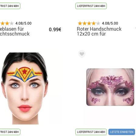
FRIST 24H/48H
LIEFERFRIST 24H/48H
4.08/5.00
4.08/5.00
eblasen für
Roter Handschmuck
0.99€
ichtsschmuck
12x20 cm für
Erwachsene
FRIST 24H/48H
LIEFERFRIST 24H/48H
LETZTE EINHEITEN