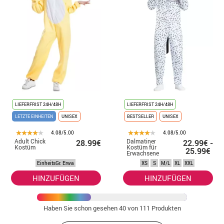
LIEFERFRIST 24H/48H
LIEFERFRIST 24H/48H
LETZTE EINHEITEN
UNISEX
BESTSELLER
UNISEX
4.08/5.00
4.08/5.00
Adult Chick
Dalmatiner
28.99€
22.99€ -
Kostüm
Kostüm für
25.99€
Erwachsene
EinheitsGr. Erwa
XS
S
M/L
XL
XXL
HINZUFÜGEN
HINZUFÜGEN
Haben Sie schon gesehen
40
von 111 Produkten