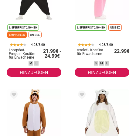
LIEFERFRIST 24H/48H
LIEFERFRIST 24H/48H
UNISEX
EMPFOHLEN
UNISEX
4.08/5.00
4.08/5.00
Longshot-
Axolotl- Kostüm
21.99€ -
22.99€
Pinguin-Kostüm
für Erwachsene
24.99€
für Erwachsene
M
L
S
M
L
HINZUFÜGEN
HINZUFÜGEN