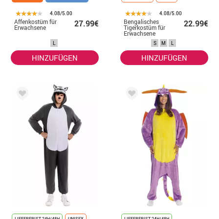
4.08/5.00
4.08/5.00
Affenkostüm für
Bengalisches
27.99€
22.99€
Erwachsene
Tigerkostüm für
Erwachsene
L
S
M
L
HINZUFÜGEN
HINZUFÜGEN
LIEFERFRIST 24H/48H
UNISEX
LIEFERFRIST 24H/48H