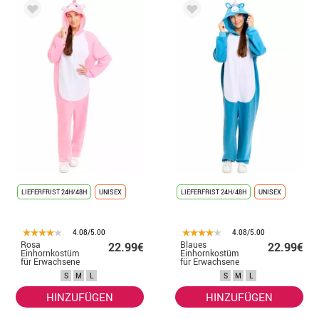
LIEFERFRIST 24H/48H
UNISEX
LIEFERFRIST 24H/48H
UNISEX
4.08/5.00
4.08/5.00
Rosa
Blaues
22.99€
22.99€
Einhornkostüm
Einhornkostüm
für Erwachsene
für Erwachsene
S
M
L
S
M
L
HINZUFÜGEN
HINZUFÜGEN