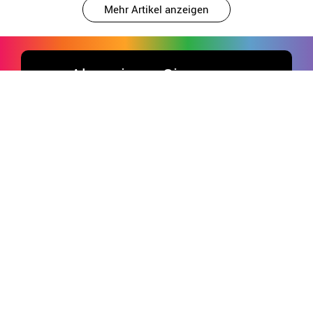
Mehr Artikel anzeigen
Abonnieren Sie unsere
Newsletter und holen Sie sich
5€ für Ihren ersten Einkauf. *
*Einkäufe über 50€
Viel Spaß auf unseren Socials!