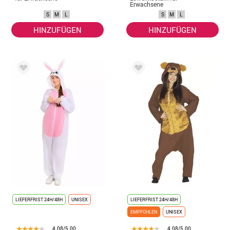
Erwachsene
S
M
L
S
M
L
HINZUFÜGEN
HINZUFÜGEN
LIEFERFRIST 24H/48H
UNISEX
LIEFERFRIST 24H/48H
EMPFOHLEN
UNISEX
4.08/5.00
4.08/5.00