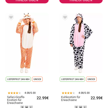
LIEFERFRIST 24H/48H
UNISEX
LIEFERFRIST 24H/48H
UNISEX
4.08/5.00
4.08/5.00
Safari-Giraffe-
Kuhkostüm für
22.99€
22.99€
Kostüm für
Erwachsene
Erwachsene
S
M
L
S
M
L