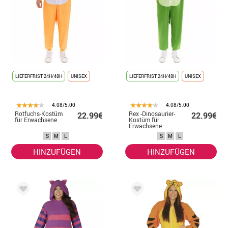
LIEFERFRIST 24H/48H
UNISEX
LIEFERFRIST 24H/48H
UNISEX
4.08/5.00
4.08/5.00
Rotfuchs-Kostüm
Rex -Dinosaurier-
22.99€
22.99€
für Erwachsene
Kostüm für
Erwachsene
S
M
L
S
M
L
HINZUFÜGEN
HINZUFÜGEN