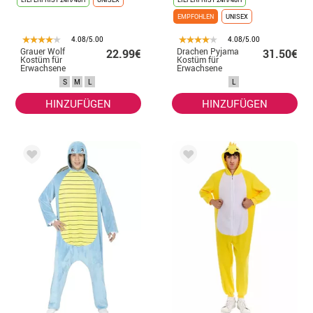
EMPFOHLEN
UNISEX
4.08/5.00
4.08/5.00
Grauer Wolf
Drachen Pyjama
22.99€
31.50€
Kostüm für
Kostüm für
Erwachsene
Erwachsene
S
M
L
L
HINZUFÜGEN
HINZUFÜGEN