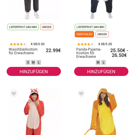
LIEFERFRIST 24H/48H
UNISEX
LIEFERFRIST 24H/48H
EMPFOHLEN
UNISEX
4.08/5.00
4.08/5.00
Waschbärkostüm
Panda-Pyjama-
22.99€
25.50€ -
für Erwachsene
Kostüm für
26.50€
Erwachsene
S
M
L
M
L
HINZUFÜGEN
HINZUFÜGEN