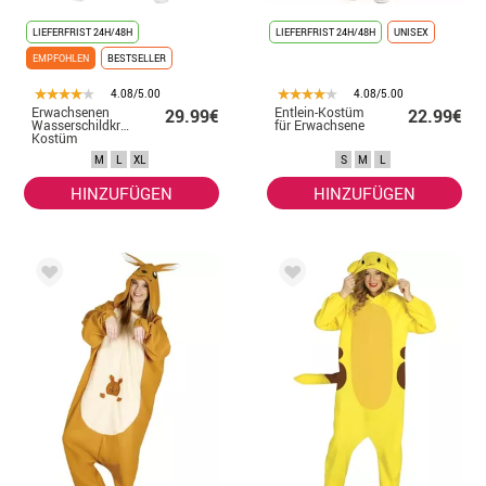
LIEFERFRIST 24H/48H
LIEFERFRIST 24H/48H
UNISEX
EMPFOHLEN
BESTSELLER
4.08/5.00
4.08/5.00
Erwachsenen
Entlein-Kostüm
29.99€
22.99€
Wasserschildkröte
für Erwachsene
Kostüm
M
L
XL
S
M
L
HINZUFÜGEN
HINZUFÜGEN