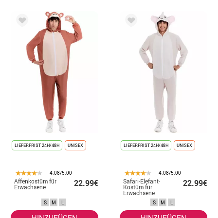
LIEFERFRIST 24H/48H
UNISEX
LIEFERFRIST 24H/48H
UNISEX
4.08/5.00
4.08/5.00
Affenkostüm für
Safari-Elefant-
22.99€
22.99€
Erwachsene
Kostüm für
Erwachsene
S
M
L
S
M
L
HINZUFÜGEN
HINZUFÜGEN