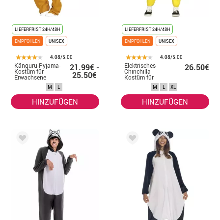
LIEFERFRIST 24H/48H
LIEFERFRIST 24H/48H
EMPFOHLEN
UNISEX
EMPFOHLEN
UNISEX
4.08/5.00
4.08/5.00
Känguru-Pyjama-
Elektrisches
21.99€ -
26.50€
Kostüm für
Chinchilla
25.50€
Erwachsene
Kostüm für
Erwachsene
M
L
M
L
XL
HINZUFÜGEN
HINZUFÜGEN