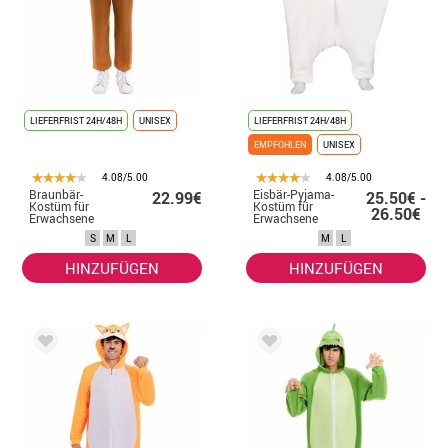
LIEFERFRIST 24H/48H
UNISEX
LIEFERFRIST 24H/48H
EMPFOHLEN
UNISEX
4.08/5.00
4.08/5.00
Braunbär-
Eisbär-Pyjama-
22.99€
25.50€ -
Kostüm für
Kostüm für
26.50€
Erwachsene
Erwachsene
S
M
L
M
L
HINZUFÜGEN
HINZUFÜGEN