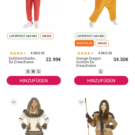
LIEFERFRIST 24H/48H
UNISEX
LIEFERFRIST 24H/48H
EMPFOHLEN
UNISEX
4.08/5.00
4.08/5.00
Eichhörnchenkostüm
Orange Dragon
22.99€
34.50€
für Erwachsene
Kostüm für
Erwachsene
S
M
L
L
HINZUFÜGEN
HINZUFÜGEN