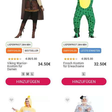
LIEFERFRIST 24H/48H
LIEFERFRIST 24H/48H
EMPFOHLEN
BESTSELLER
EMPFOHLEN
LETZTE EINHEITEN
4.08/5.00
4.08/5.00
Viking Warrior-
Frosch Kostüm
34.50€
32.50€
Kostüm für
für Erwachsene
Damen
S
M
L
L
HINZUFÜGEN
HINZUFÜGEN