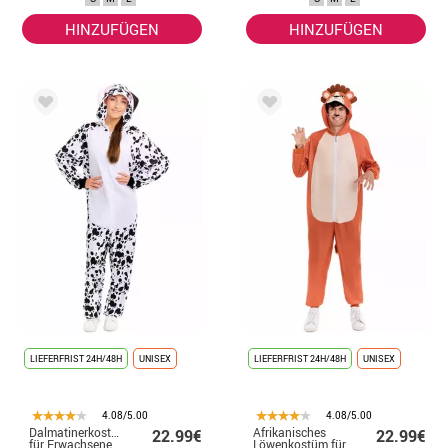
HINZUFÜGEN
HINZUFÜGEN
LIEFERFRIST 24H/48H
UNISEX
LIEFERFRIST 24H/48H
UNISEX
4.08/5.00
4.08/5.00
Dalmatinerkostüm
Afrikanisches
22.99€
22.99€
für Erwachsene
Löwenkostüm für