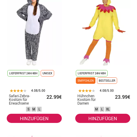
LIEFERFRIST 24H/48H
UNISEX
LIEFERFRIST 24H/48H
EMPFOHLEN
BESTSELLER
4.08/5.00
4.08/5.00
Safari-Zebra-
Hühnchen
22.99€
23.99€
Kostüm für
Kostüm für
Erwachsene
Damen
S
M
L
M
L
XL
HINZUFÜGEN
HINZUFÜGEN