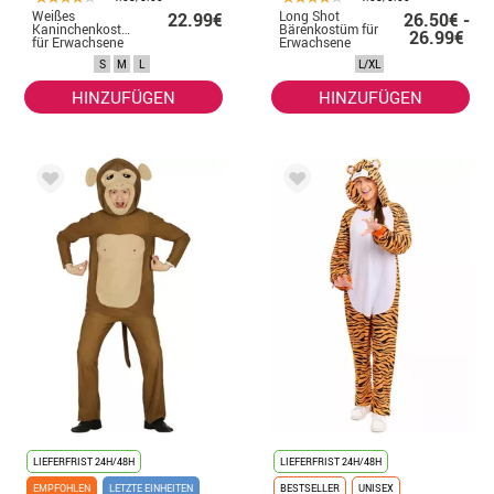
Weißes
Long Shot
22.99€
26.50€ -
Kaninchenkostüm
Bärenkostüm für
26.99€
für Erwachsene
Erwachsene
S
M
L
L/XL
HINZUFÜGEN
HINZUFÜGEN
LIEFERFRIST 24H/48H
LIEFERFRIST 24H/48H
EMPFOHLEN
LETZTE EINHEITEN
BESTSELLER
UNISEX