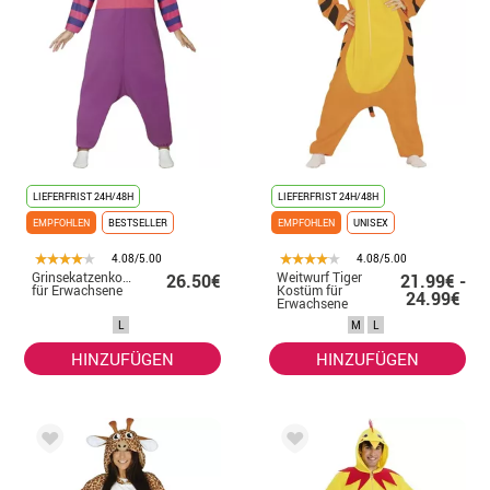
LIEFERFRIST 24H/48H
LIEFERFRIST 24H/48H
EMPFOHLEN
BESTSELLER
EMPFOHLEN
UNISEX
4.08/5.00
4.08/5.00
Grinsekatzenkostüm
Weitwurf Tiger
26.50€
21.99€ -
für Erwachsene
Kostüm für
24.99€
Erwachsene
L
M
L
HINZUFÜGEN
HINZUFÜGEN