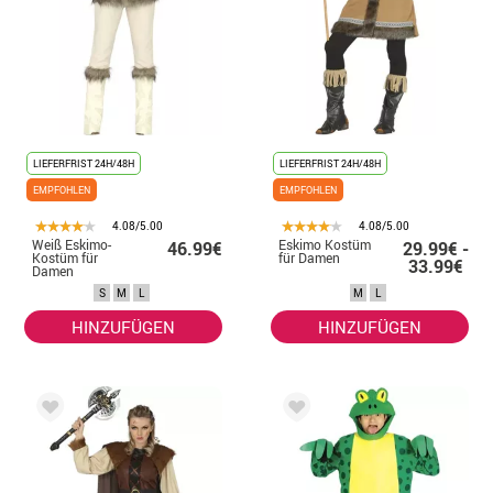
LIEFERFRIST 24H/48H
LIEFERFRIST 24H/48H
EMPFOHLEN
EMPFOHLEN
4.08/5.00
4.08/5.00
Weiß Eskimo-
Eskimo Kostüm
46.99€
29.99€ -
Kostüm für
für Damen
33.99€
Damen
S
M
L
M
L
HINZUFÜGEN
HINZUFÜGEN