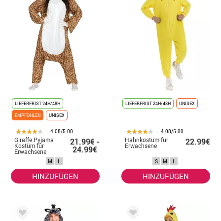
LIEFERFRIST 24H/48H
LIEFERFRIST 24H/48H
UNISEX
EMPFOHLEN
UNISEX
4.08/5.00
4.08/5.00
Giraffe Pyjama
Hahnkostüm für
21.99€ -
22.99€
Kostüm für
Erwachsene
24.99€
Erwachsene
M
L
S
M
L
HINZUFÜGEN
HINZUFÜGEN