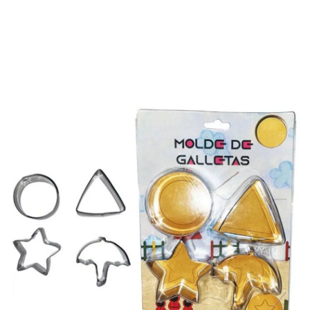
Beginn
Dekos und Partys
Tischgeschirr
Formen
4er-Pack Ausstechf