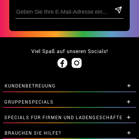
Viel Spaß auf unseren Socials!
KUNDENBETREUUNG
• Über uns
GRUPPENSPECIALS
• Verkaufskonditionen
• Rechtlicher Hinweis
und
Datenschutz
Extrarabatte für Gruppen.
SPECIALS FÜR FIRMEN UND LADENGESCHÄFTE
• Kundendienst
Kontaktieren Sie uns hier.
• Cookie-Verwendung
Extrarabatte für Gruppen.
BRAUCHEN SIE HILFE?
•
Cookie-Einstellungen