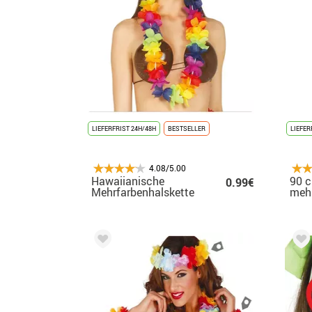
LIEFERFRIST 24H/48H
BESTSELLER
LIEFER
4.08/5.00
Hawaiianische
90 c
0.99€
Mehrfarbenhalskette
mehr
Sta