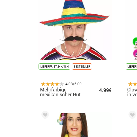
LIEFERFRIST 24H/48H
BESTSELLER
LIEFER
4.08/5.00
Mehrfarbiger
Clow
4.99€
mexikanischer Hut
in v
Far