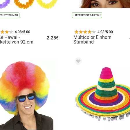
FRIST 24H/48H
LIEFERFRIST 24H/48H
4.08/5.00
4.08/5.00
e Hawaii-
Multicolor Einhorn
2.25€
kette von 92 cm
Stirnband
erschiedenen
ben