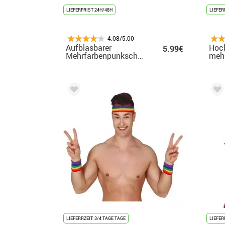
LIEFERFRIST 24H/48H
LIEFER
4.08/5.00
Aufblasbarer
Hoch
5.99€
Mehrfarbenpunkscheitel
mehr
über
Per
LIEFERRZEIT: 3/4 TAGE TAGE
LIEFER