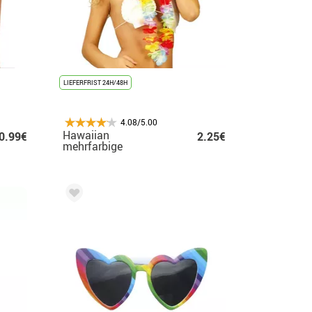
LIEFERFRIST 24H/48H
4.08/5.00
Hawaiian
0.99€
2.25€
mehrfarbige
Stoffkette