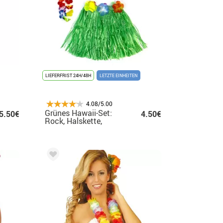
LIEFERFRIST 24H/48H
LETZTE EINHEITEN
4.08/5.00
Grünes Hawaii-Set:
5.50€
4.50€
Rock, Halskette,
Armbänder und
Kopfschmuck