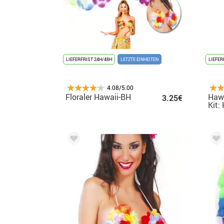
LIEFERFRIST 24H/48H
LETZTE EINHEITEN
LIEFER
4.08/5.00
Floraler Hawaii-BH
Haw
3.25€
Kit:
Stir
Arm