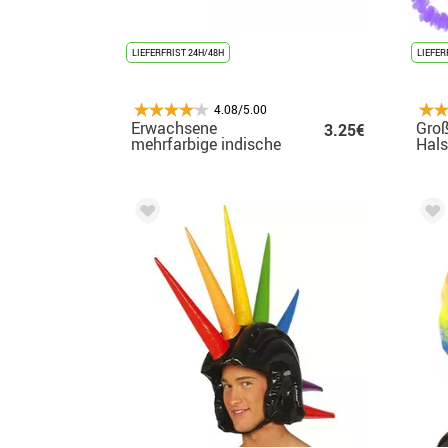
LIEFERFRIST 24H/48H
LIEFER
4.08/5.00
Erwachsene
Groß
3.25€
mehrfarbige indische
Hals
Krone oder Feder
in v
Far