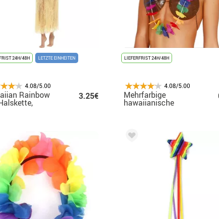
FRIST 24H/48H
LETZTE EINHEITEN
LIEFERFRIST 24H/48H
4.08/5.00
4.08/5.00
aiian Rainbow
Mehrfarbige
3.25€
 Halskette,
hawaiianische
nband und
Halskette
band