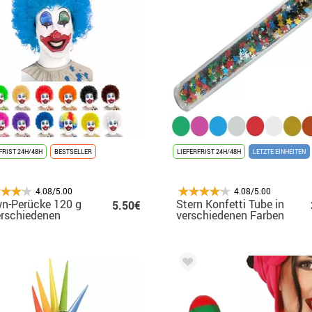
FRIST 24H/48H
BESTSELLER
LIEFERFRIST 24H/48H
LETZTE EINHEITEN
4.08/5.00
4.08/5.00
n-Perücke 120 g
Stern Konfetti Tube in
5.50€
erschiedenen
verschiedenen Farben
ben