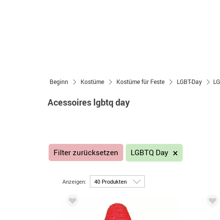
Beginn
Kostüme
Kostüme für Feste
LGBT-Day
LG
Acessoires lgbtq day
Filter zurücksetzen
LGBTQ Day
Anzeigen: