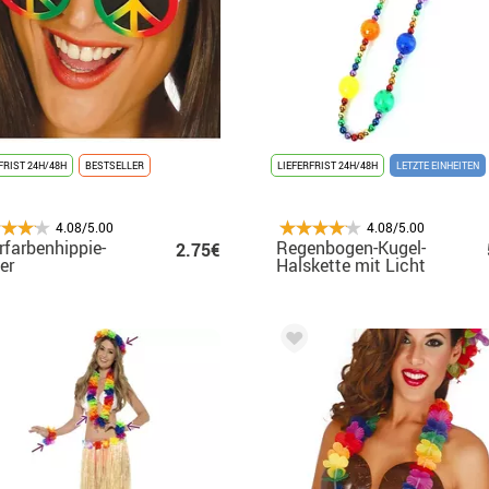
FRIST 24H/48H
BESTSELLER
LIEFERFRIST 24H/48H
LETZTE EINHEITEN
4.08/5.00
4.08/5.00
farbenhippie-
Regenbogen-Kugel-
2.75€
er
Halskette mit Licht