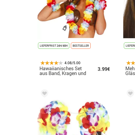
LIEFERFRIST 24H/48H
BESTSELLER
LIEFER
4.08/5.00
Hawaiianisches Set
Mehr
3.99€
aus Band, Kragen und
Gläs
Armbändern