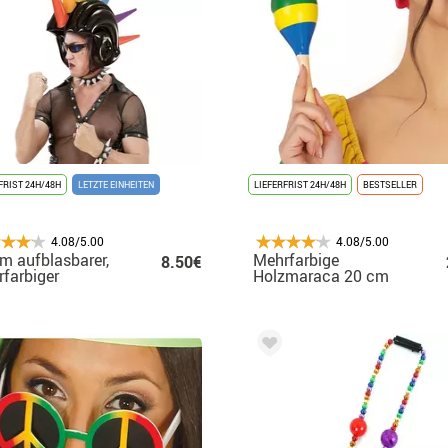
FRIST 24H/48H
LETZTE EINHEITEN
LIEFERFRIST 24H/48H
BESTSELLER
4.08/5.00
4.08/5.00
m aufblasbarer,
Mehrfarbige
8.50€
farbiger
Holzmaraca 20 cm
chelhelm