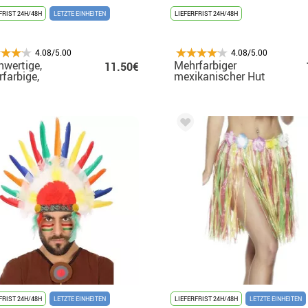
FRIST 24H/48H
LETZTE EINHEITEN
LIEFERFRIST 24H/48H
4.08/5.00
4.08/5.00
wertige,
Mehrfarbiger
11.50€
farbige,
mexikanischer Hut
große Afro-
für Erwachsene, 53
ücke
cm
FRIST 24H/48H
LETZTE EINHEITEN
LIEFERFRIST 24H/48H
LETZTE EINHEITEN